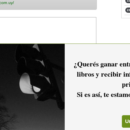
22
.com.uy/
23
¿Querés ganar entr
libros y recibir i
pr
Si es así, te esta