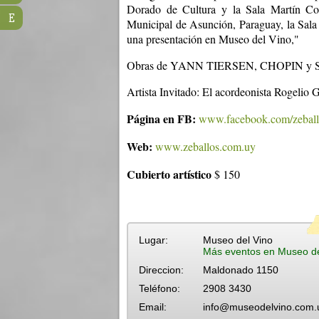
Dorado de Cultura y la Sala Martín Co
E
Municipal de Asunción, Paraguay, la Sala 
una presentación en Museo del Vino,"
Obras de YANN TIERSEN, CHOPIN y 
Artista Invitado: El acordeonista Rogelio 
Página en FB:
www.facebook.com/zeball
Web:
www.zeballos.com.uy
Cubierto artístico
$ 150
Lugar:
Museo del Vino
Más eventos en Museo de
Direccion:
Maldonado 1150
Teléfono:
2908 3430
Email:
info@museodelvino.com.