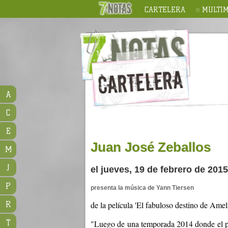
CARTELERA
MULTIM
A
C
E
Juan José Zeballos
M
J
el jueves, 19 de febrero de 201
P
presenta la música de Yann Tiersen
R
de la película 'El fabuloso destino de Amel
T
"Luego de una temporada 2014 donde el pi