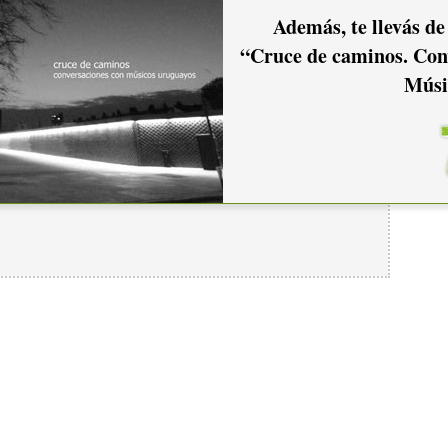
Además, te llevás de
“Cruce de caminos. Con
Músi
io hacer
login.