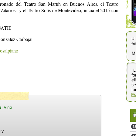
ronado del Teatro San Martín en Buenos Aires, el Teatro
Zitarrosa y el Teatro Solís de Montevideo, inicia el 2015 con
SATIE
Un
González Carbajal
en
osalpiano
M
"L
fo
el
se
to
Es
l Vino
22
uy