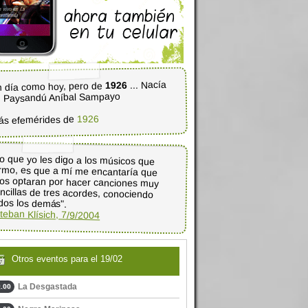
... Nacía
1926
 día como hoy, pero de
 Paysandú Aníbal Sampayo
1926
ás efemérides de
o que yo les digo a los músicos que
rmo, es que a mí me encantaría que
los optaran por hacer canciones muy
ncillas de tres acordes, conociendo
dos los demás".
teban Klísich, 7/9/2004
Otros eventos para el 19/02
La Desgastada
.00