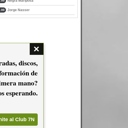
Negra Mariposa
.00
Jorge Nasser
.00
adas, discos,
nformación de
imera mano?
mos esperando.