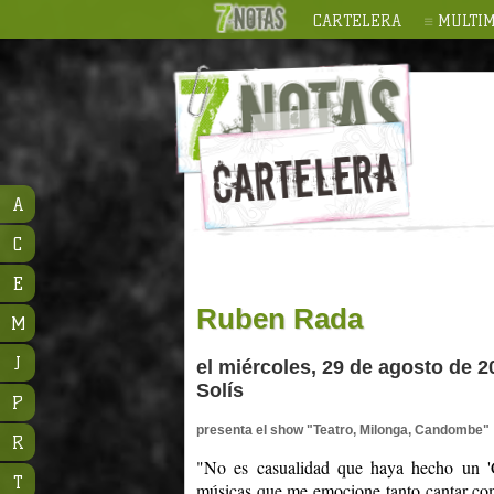
CARTELERA
MULTIM
A
C
E
Ruben Rada
M
J
el miércoles, 29 de agosto de 2
Solís
P
presenta el show "Teatro, Milonga, Candombe"
R
"No es casualidad que haya hecho un '
T
músicas que me emocione tanto cantar com