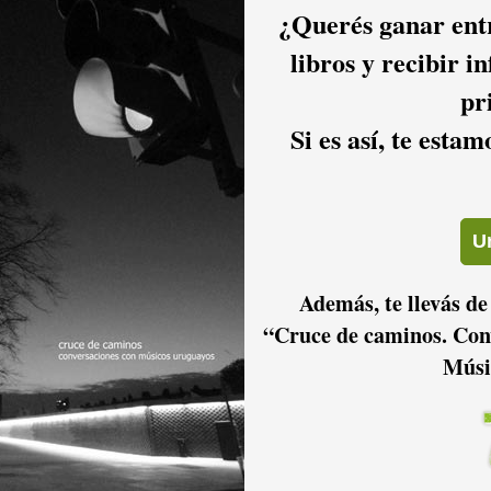
¿Querés ganar entr
21
libros y recibir i
21
22
pr
Si es así, te esta
Además, te llevás de
“Cruce de caminos. Con
Músi