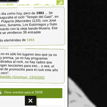
... Se
1983
 día como hoy, pero de
auguraba el ciclo "Templo del Gato", en
 Pulpería (Mercedes 1133), con José
eco, Sunamis, Los Estómagos y Gato
uardo con la vieja banda blusera. Ese
a se vendieron 38 entradas
1983
ás efemérides de
..no es sólo los lugares sino que ya no
ay prensa, ya no hay programas
dicados al rock, no hay radios que
ngan secciones para eso... o sea, el
vel de promoción para el rock este año
 cero".
bastián (Gnomos), 23/4/2002
Otros eventos para el 29/08
Milongas al Mediodía
.30