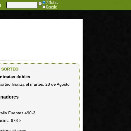
7Notas
N
Google
SORTEO
entradas dobles
sorteo finaliza el martes, 28 de Agosto
nadores
talia Fuentes 490-3
aciela 673-8
articipar del sorteo: