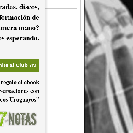
adas, discos,
Enjambre
.00
La Vela Puerca
nformación de
.30
Julieta Rada
.00
imera mano?
mos esperando.
 regalo el ebook
versaciones con
cos Uruguayos”