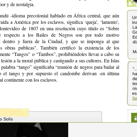
or y de nostalgia.
ndú -idioma precolonial hablado en África central, que aún
Un
in
da a América por los esclavos, significa ‘queja’, ‘lamento’,
La
ontevideo de 1807 en una resolución cuyo título es "Sobre
Gr
e respecto a los Bailes de Negros son por todo motivo
Ed
te, dentro y fuera de la Ciudad, y que se imponga al que
dí
 obras publicas". También certificó la existencia de los
M
mente “Tangos” o “Tambos”, prohibiéndoles llevar a cabo su
lesión a la moral pública y castigando a sus cultores. En Islas
palabra “tango” significaba “reunión de negros para bailar al
".
h
de
te
ni
 el tango y por supuesto el candombe derivan -en última
al continente con los esclavos.
es
Se
o Solís
la Muniz - Teatro Solís
12