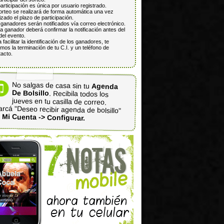
articipación es única por usuario registrado.
orteo se realizará de forma automática una vez
lizado el plazo de participación.
ganadores serán notificados vía correo electrónico.
 ganador deberá confirmar la notificación antes del
del evento.
 facilitar la identificación de los ganadores, te
mos la terminación de tu C.I. y un teléfono de
acto.
No salgas de casa sin tu
Agenda
De Bolsillo
. Recibila todos los
jueves en tu casilla de correo.
rcá "Deseo recibir agenda de bolsillo"
n
Mi Cuenta -> Configurar.