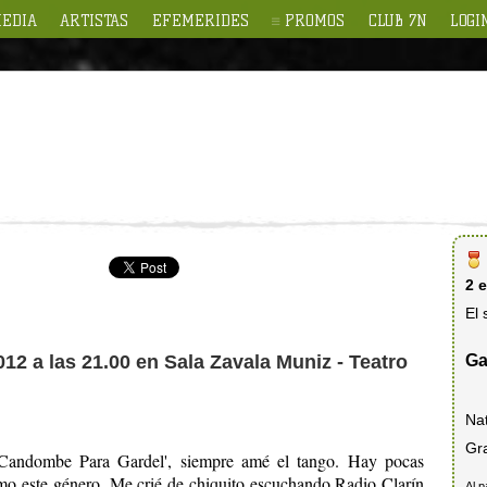
EDIA
ARTISTAS
EFEMERIDES
PROMOS
CLUB 7N
LOGI
2 
El 
Ga
012 a las 21.00 en Sala Zavala Muniz - Teatro
Na
Gr
Candombe Para Gardel', siempre amé el tango. Hay pocas
o este género. Me crié de chiquito escuchando Radio Clarín
Al p