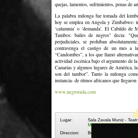
quejas, lamentos, sufrimientos, penas de am
La palabra milonga fue tomada del kimbu
hoy se emplea en Angola y Zimbabwe- traí
‘calumnia’ o ‘demanda’. El Cabildo de M
Tambos: bailes de negros" decía: "Qu
perjudiciales, se prohiban absolutamen
contravenga el castigo de un mes a las
“Candombes”, a los que llamó alternativa
actividad escénica bajo el argumento de la 
Canarias y algunos lugares de América, la 
son del tambor”. Tanto la milonga como
instancia- de ritmos africanos que llegaron 
www.negrorada.com
Lugar:
Sala Zavala Muniz - Teatr
Más eventos en Sala Zava
Direccion:
Buenos Aires s/n