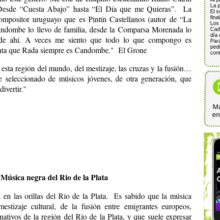
La p
. Desde “Cuesta Abajo” hasta “El Día que me Quieras”. La
El s
ompositor uruguayo que es Pintín Castellanos (autor de “La
fina
Los 
 candombe lo llevo de familia, desde la Comparsa Morenada lo
Cada
día 
 de ahí. A veces me siento que todo lo que compongo es
Para
pedi
nta que Rada siempre es Candombe." El Grone
cont
 esta región del mundo, del mestizaje, las cruzas y la fusión…
 seleccionado de músicos jóvenes, de otra generación, que
ivertir."
Ma
e
ca negra del Rio de la Plata
en las orillas del Rio de la Plata. Es sabido que la música
estizaje cultural, de la fusión entre emigrantes europeos,
nativos de la región del Río de la Plata, y que suele expresar