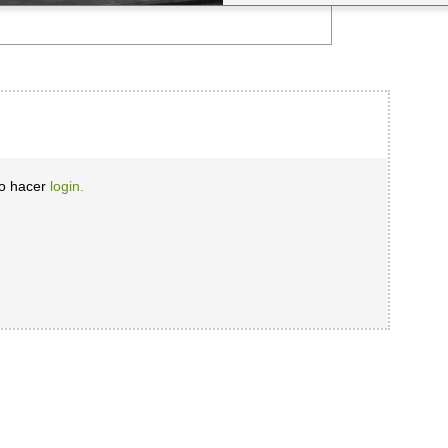
io hacer
login.