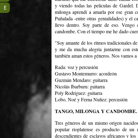
y viendo todas las películas de Gardel
E
milonga aprendí a amarla por ese gran c
Puñalada -entre otras genialidades) y el
llevo dentro. Soy parte de eso. Vengo
candombe. Con el tiempo me he dado cue
"Soy amante de los ritmos tradicionales de
y me da mucha alegría juntarme con este
también aman estos géneros. Nos vamos a d
Rada: voz y percusión
Gustavo Montemurro: acordeón
Guzmán Mendaro: guitarra
Nicolás Ibarburu: guitarra
Poly Rodríguez: guitarra
Lobo, Noé y Ferna Nuñez: percusión
TANGO, MILONGA Y CANDOMBE. Músi
Tres géneros de un mismo origen nacidos 
popular rioplatense es producto de un m
descendientes de esclavos africanos y los 