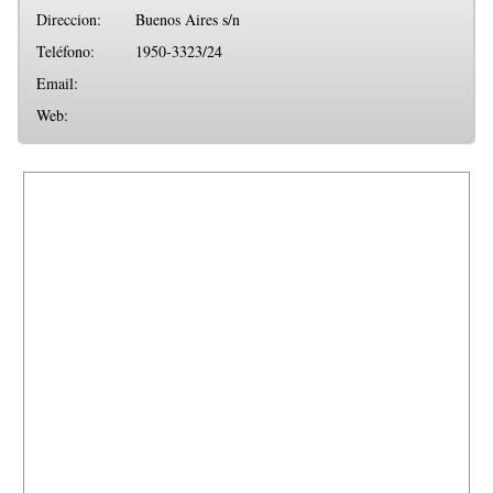
Direccion:
Buenos Aires s/n
Teléfono:
1950-3323/24
Email:
Web: