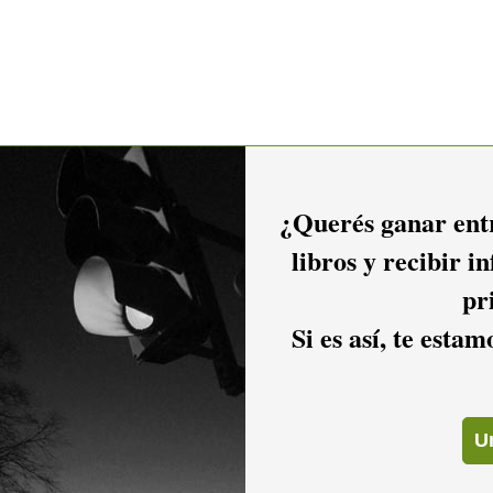
¿Querés ganar entr
-dios-de-los-hombres-extranio-panorama-de-mindref
libros y recibir i
pr
ses
Si es así, te esta
alismo
as, valles y llanuras, agua, ríos, lagos y mares, la fauna,