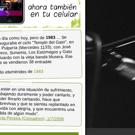
... Se
1983
 día como hoy, pero de
auguraba el ciclo "Templo del Gato", en
 Pulpería (Mercedes 1133), con José
eco, Sunamis, Los Estómagos y Gato
uardo con la vieja banda blusera. Ese
a se vendieron 38 entradas
1983
ás efemérides de
..estar en una situación de sufrimiento,
abajando duramente y poder cantarlo, y
oder llorarlo cantando, hace que
brevivas y que te sientas replantado en
 vida con alegría, y que encuentres una
lida de algún modo".
rta Pereira (Comadres), 1/7/2006