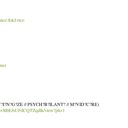
ce-folcl-rico
ases
V?I?N?G?ZE // PSYCH?B?ILANT? // M?VID?C?RE)
b8ehv8lbEJsUFdCQTZqdlk/view?pli=1