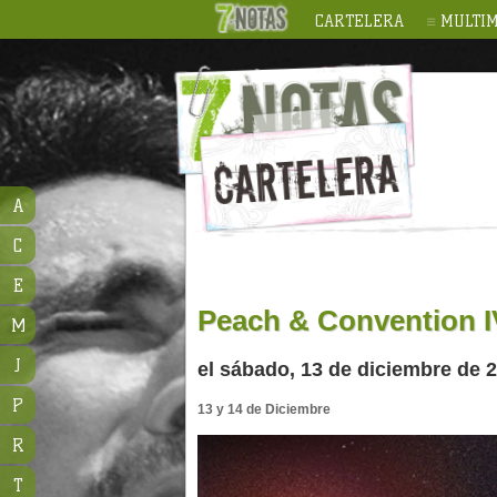
CARTELERA
MULTIM
A
C
E
Peach & Convention I
M
J
el sábado, 13 de diciembre de 
P
13 y 14 de Diciembre
R
T