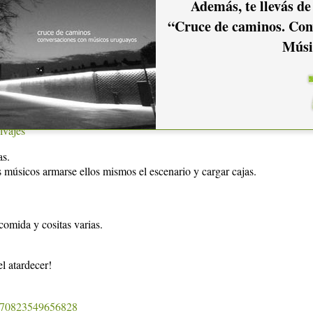
Además, te llevás de
ses
“Cruce de caminos. Con
Músi
lvajes
as.
s músicos armarse ellos mismos el escenario y cargar cajas.
comida y cositas varias.
el atardecer!
=770823549656828