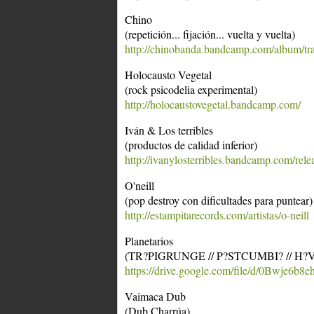
Chino
(repetición... fijación... vuelta y vuelta)
http://chinobanda.bandcamp.com/album/tran
Holocausto Vegetal
(rock psicodelia experimental)
http://holocaustovegetal.bandcamp.com/
Iván & Los terribles
(productos de calidad inferior)
http://ivanylosterribles.bandcamp.com/rele
O'neill
(pop destroy con dificultades para puntear)
http://estampitarecords.com/artistas/o-neill
Planetarios
(TR?PIGRUNGE // P?STCUMBI? // H?
https://drive.google.com/file/d/0Bwje6
Vaimaca Dub
(Dub Charrúa)