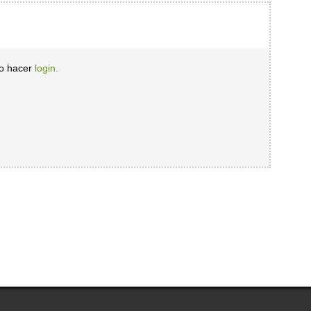
io hacer
login.