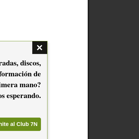
adas, discos,
nformación de
imera mano?
mos esperando.