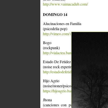
http://www.vaimacadub.com/
DOMINGO 14
Alucinaciones en Familia
(psicodelia pop)
http://vimeo.com/101345229
Bogo
(rockpunk)
http://vialactea.bandcamp.com/track/bogo
Estado De Fetidez
(noise rock experimental)
http://estadodefetidez.bandcamp.com/relea
Hijo Agrio
(noise/stoner/psicodélica/experimental)
https://hijoagrio.bandcamp.com/album/jab
Jhona
(canciones con paisajes, relieve, montañ