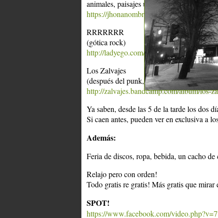
animales, paisajes urbanos, ciudades)
https://jhonanombres.bandcamp.com/relea
RRRRRRR
(gótica rock)
http://ladyego.com/
Los Zalvajes
(después del punk, con dificultades)
http://zalvajes.bandcamp.com/album/los-za
Ya saben, desde las 5 de la tarde los dos dí
Si caen antes, pueden ver en exclusiva a lo
Además:
Feria de discos, ropa, bebida, un cacho de 
Relajo pero con orden!
Todo gratis re gratis! Más gratis que mirar 
SPOT!
https://www.facebook.com/video.php?v