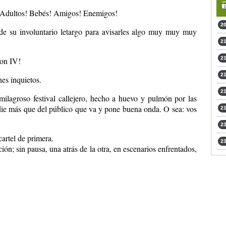
! Adultos! Bebés! Amigos! Enemigos!
20
de su involuntario letargo para avisarles algo muy muy muy
21
21
ntion IV!
21
nes inquietos.
21
milagroso festival callejero, hecho a huevo y pulmón por las
ie más que del público que va y pone buena onda. O sea: vos
21
23
artel de primera.
23
n; sin pausa, una atrás de la otra, en escenarios enfrentados,