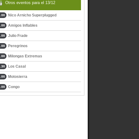
Otros eventos para el 13/12
Nico Arnicho Superplugged
.00
Amigos Inflables
.00
Julio Frade
.00
Peregrinos
.00
Milongas Extremas
.00
Los Casal
.30
Motosierra
.00
Congo
.00