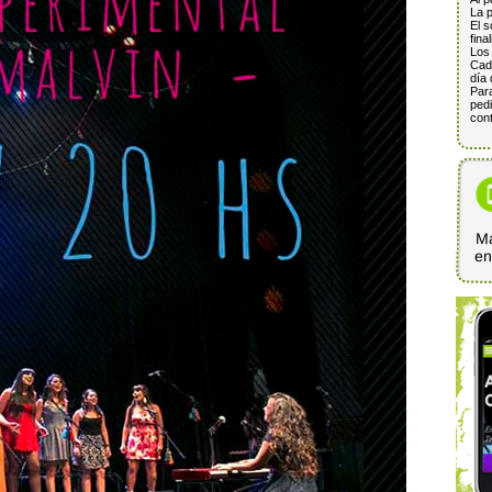
La p
El s
fina
Los 
Cada
día 
Para
pedi
cont
Ma
e