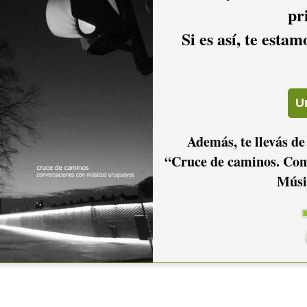
pr
Si es así, te esta
Además, te llevás de
io hacer
login.
“Cruce de caminos. Con
Músi