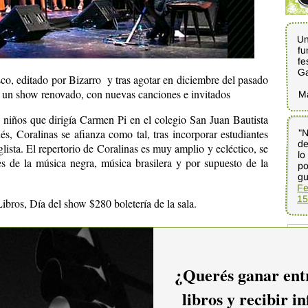
Un
fu
fe
G
co, editado por Bizarro y tras agotar en diciembre del pasado
on un show renovado, con nuevas canciones e invitados
M
iños que dirigía Carmen Pi en el colegio San Juan Bautista
s, Coralinas se afianza como tal, tras incorporar estudiantes
"N
de
l
po
glista. El repertorio de Coralinas es muy amplio y ecléctico, se
s de la música negra, música brasilera y por supuesto de la
gu
Fe
15
bros, Día del show $280 boletería de la sala.
imental
¿Querés ganar entr
14
ltural La Experimental
libros y recibir i
22