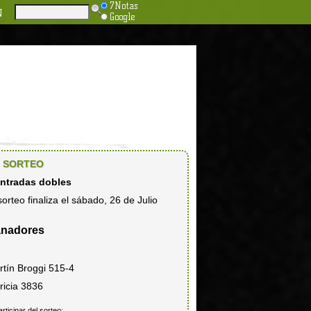
7Notas
N
Google
SORTEO
entradas dobles
sorteo finaliza el sábado, 26 de Julio
nadores
rtín Broggi 515-4
ricia 3836
articipar del sorteo: