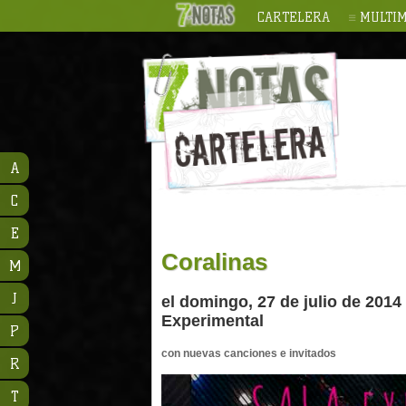
CARTELERA
MULTIM
A
C
E
Coralinas
M
J
el domingo, 27 de julio de 2014 
Experimental
P
con nuevas canciones e invitados
R
T