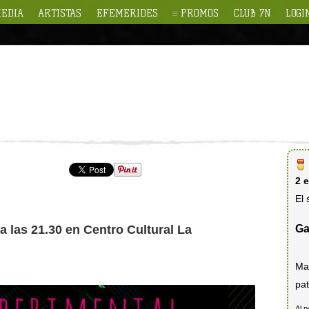
EDIA
ARTISTAS
EFEMERIDES
PROMOS
CLUB 7N
LOGI
2 
El 
Ga
a las 21.30 en Centro Cultural La
Ma
pat
Al p