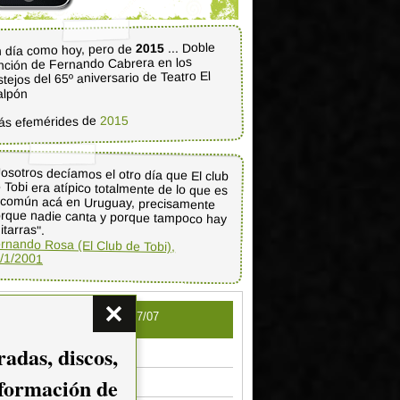
... Doble
2015
 día como hoy, pero de
nción de Fernando Cabrera en los
stejos del 65º aniversario de Teatro El
alpón
2015
ás efemérides de
osotros decíamos el otro día que El club
 Tobi era atípico totalmente de lo que es
o común acá en Uruguay, precisamente
rque nadie canta y porque tampoco hay
itarras".
rnando Rosa (El Club de Tobi),
/1/2001
Otros eventos para el 27/07
adas, discos,
Domingo Amigo 2014
.00
nformación de
Los Tres Mosqueteros
.00