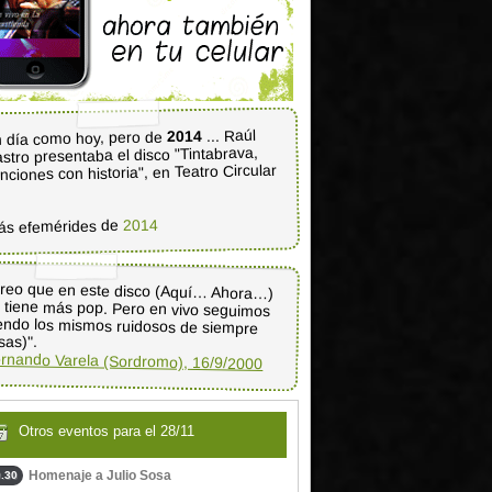
... Raúl
2014
 día como hoy, pero de
stro presentaba el disco "Tintabrava,
nciones con historia", en Teatro Circular
2014
ás efemérides de
reo que en este disco (Aquí… Ahora…)
 tiene más pop. Pero en vivo seguimos
endo los mismos ruidosos de siempre
isas)".
rnando Varela (Sordromo), 16/9/2000
Otros eventos para el 28/11
Homenaje a Julio Sosa
.30