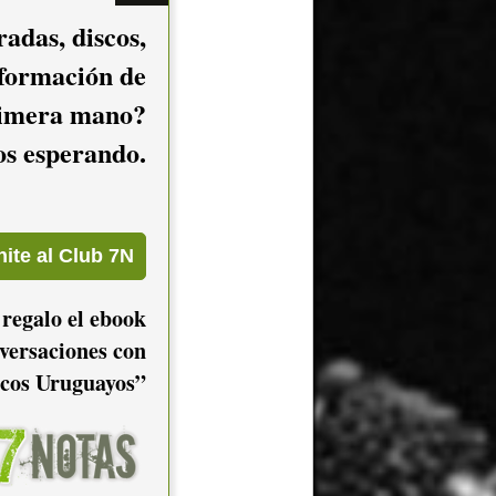
adas, discos,
nformación de
imera mano?
mos esperando.
 regalo el ebook
versaciones con
cos Uruguayos”