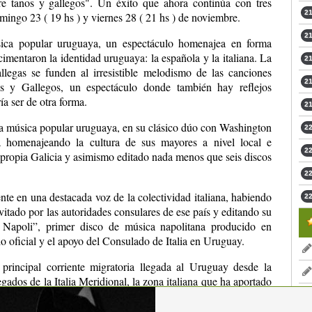
ntre tanos y gallegos". Un éxito que ahora continúa con tres
21
mingo 23 ( 19 hs ) y viernes 28 ( 21 hs ) de noviembre.
21
ica popular uruguaya, un espectáculo homenajea en forma
cimentaron la identidad uruguaya: la española y la italiana. La
21
llegas se funden al irresistible melodismo de las canciones
21
nos y Gallegos, un espectáculo donde también hay reflejos
 ser de otra forma.
21
 la música popular uruguaya, en su clásico dúo con Washington
22
a homenajeando la cultura de sus mayores a nivel local e
22
 propia Galicia y asimismo editado nada menos que seis discos
22
te en una destacada voz de la colectividad italiana, habiendo
22
nvitado por las autoridades consulares de ese país y editando su
Napoli”, primer disco de música napolitana producido en
o oficial y el apoyo del Consulado de Italia en Uruguay.
 principal corriente migratoria llegada al Uruguay desde la
egados de la Italia Meridional, la zona italiana que ha aportado
n en un espectáculo de características únicas. Washington,
ompañados por los destacados músicos Gustavo Di Landro en