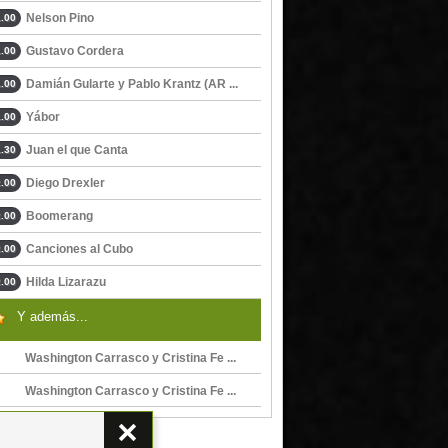
Nelson Pino
.00
Gustavo Cordera
.00
Damián Gularte y Pablo Krantz (AR ...
.00
Yábor
.00
Juan el que Canta
.30
Diego Drexler
.00
Boomerang
.00
Canciones al Cubo
.00
Hilda Lizarazu
.00
Y además...
Washington Carrasco y Cristina Fe ...
Washington Carrasco y Cristina Fe ...