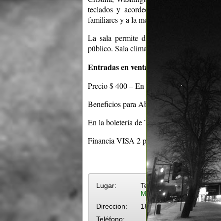
teclados y acordeón y Mario Ipuche en 
familiares y a la mezcla de culturas que si
La sala permite disfrutar espectáculos m
público. Sala climatizada, ascensor y servi
Entradas en venta:
Precio $ 400 – En todos los locales ABIT
Beneficios para Abitab familia y Macropas
En la boletería de Teatro del Notariado.
Financia VISA 2 pagos.
Lugar:
Teatro del Notariado
Más eventos en Teatro de
Direccion:
18 de Julio y Minas
Teléfono: