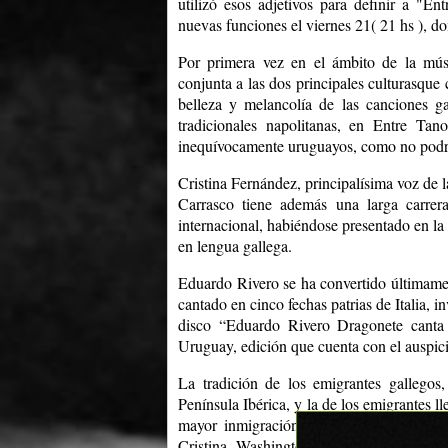
utilizó esos adjetivos para definir a "E
nuevas funciones el viernes 21( 21 hs ), do
Por primera vez en el ámbito de la mús
conjunta a las dos principales culturasque 
belleza y melancolía de las canciones ga
tradicionales napolitanas, en Entre Ta
inequívocamente uruguayos, como no podría
Cristina Fernández, principalísima voz de
Carrasco tiene además una larga carrer
internacional, habiéndose presentado en la
en lengua gallega.
Eduardo Rivero se ha convertido últimamen
cantado en cinco fechas patrias de Italia, i
disco “Eduardo Rivero Dragonete canta 
Uruguay, edición que cuenta con el auspici
La tradición de los emigrantes gallegos,
Península Ibérica, y la de los emigrantes ll
mayor inmigración a nuestro país, se une
Cristina, Washington y Eduardo están ac