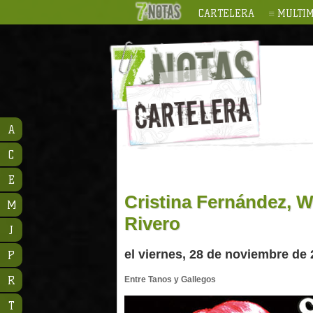
CARTELERA
MULTIM
A
C
E
Cristina Fernández, 
M
Rivero
J
el viernes, 28 de noviembre de 
P
R
Entre Tanos y Gallegos
T