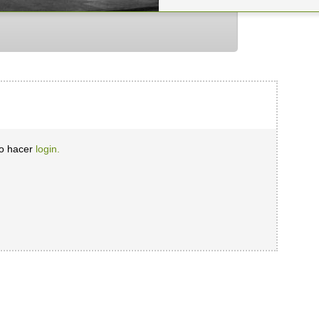
io hacer
login.