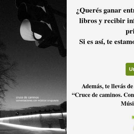
percusión realizando este sentido homenaje a sus orígenes
¿Querés ganar entr
ngulariza al Uruguay.
libros y recibir i
usicales con un excelente nivel técnico y de confort para el
pr
cio de cafetería complementan sus servicios.
Si es así, te esta
AB del país.
s
Además, te llevás de
“Cruce de caminos. Con
Músi
l Notariado