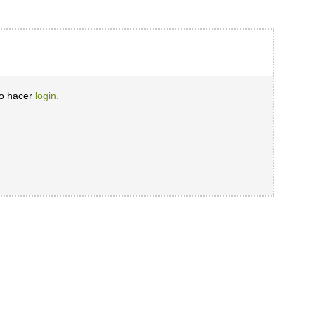
io hacer
login.