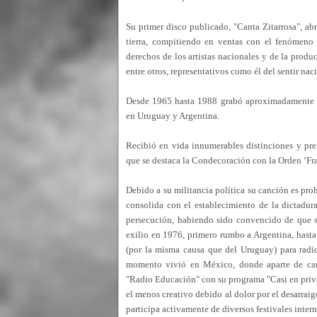
Su primer disco publicado, "Canta Zitarrosa", ab
tierra, compitiendo en ventas con el fenómeno 
derechos de los artistas nacionales y de la produ
entre otros, representativos como él del sentir nac
Desde 1965 hasta 1988 grabó aproximadamente cu
en Uruguay y Argentina.
Recibió en vida innumerables distinciones y prem
que se destaca la Condecoración con la Orden ‘Fr
Debido a su militancia política su canción es pro
consolida con el establecimiento de la dictadur
persecución, habiendo sido convencido de que su 
exilio en 1976, primero rumbo a Argentina, hasta 
(por la misma causa que del Uruguay) para radi
momento vivió en México, donde aparte de cantar
"Radio Educación" con su programa "Casi en priva
el menos creativo debido al dolor por el desarrai
participa activamente de diversos festivales inter