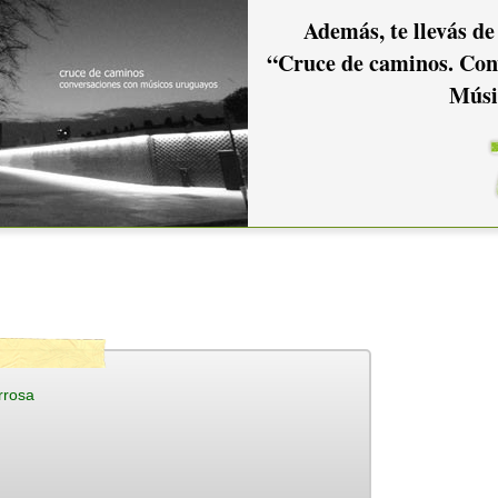
 al artista.
Además, te llevás de
“Cruce de caminos. Con
 de la cultura, entre otros, en honor a su ejemplo artístico y ético, en la
Músi
declara la creación de la Fundación que lleva su nombre, para preservar
s valores humanistas e ideales sociales, como lo hizo Zitarrosa, del mismo
rrosa es "un hombre renacentista, atento a todo aquello que significa
ne como "un hombre y un artista con la magia de crear Luz de donde sólo
rrosa