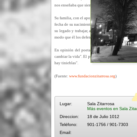
nos enseñaba que siempre debemos oír críticamente
Su familia, con el apoyo de amigos y personalidades
fecha de su nacimiento, el 10 de marzo del 2004, 
su legado y trabajar, a favor de la cultura, de lo
modo que él los defendió y cantó.
En opinión del poeta Washington Benavides, Zita
cambiar la vida". El poeta Saúl Ibargoyen lo defi
hay tinieblas".
(Fuente:
www.fundacionzitarrosa.org
)
Lugar:
Sala Zitarrosa
Más eventos en Sala Zita
Direccion:
18 de Julio 1012
Teléfono:
901-1756 / 901-7303
Email: