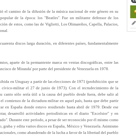
21
rió el camino de la difusión de la música nacional de este género en su
popular de la época: los "Beatles". Fue un militante defensor de los
cción de estos, como las de Viglietti, Los Olimareños, Capella, Palacios,
ional.
arenta discos larga duración, en diferentes países, fundamentalmente
ios, aparte de la permantente marca en ventas discográficas, entre las
ancisco de Miranda' por parte del presidente de Venezuela en 1978.
hibida en Uruguay a partir de las elecciones de 1971 (prohibición que se
a cívico-militar el 27 de junio de 1973). Con el recrudecimiento de la
canto sólo sería útil a la causa del pueblo desde fuera, debe salir al
el comienzo de la dictadura militar en aquel país, hasta que debe partir
car en España donde estuvo residiendo hasta abril de 1979. Desde ese
, desarrolló actividades periodísticas en el diario "Excelsior" y en
do". Durante este período, a pesar de ser reconocido por él mismo como
go, graba y edita varios discos en España, México y Venezuela. Asimismo
nacionales, como abanderado de la lucha a favor de la libertad del pueblo