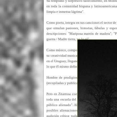
Su temprano y sorpresivo fallecimiento, en Monte
en toda la comunidad hispana y latinoamericana,
limpia e inmensa lágrima".
Como poeta, integra en sus canciones el sector de
que simulan pasiones, historias, fábulas y espe
descripciones: "Mariposa marrón de madera"; "Pu
guerra / Madre tierra, yo lo sé".
Como músico, componiendo a favor de la guitarra y 
su creatividad musical, impuso este género como 
en el Uruguay, llegando en su último trabajo disc
lo que él mismo definió, en 1969, como un "auténti
Hombre de prodigiosa erudición, fue un narrador
(recopiladas y publicadas en libro, por su familia,
Pero en Zitarrosa coexistían, además, los insóli
toda una escuela del decir radial. No debe olvida
público alienado". Allí, este hombre de seductor
posibles alienaciones ante la "figura" de un ar
audición crítica; toda audición que realmente ate