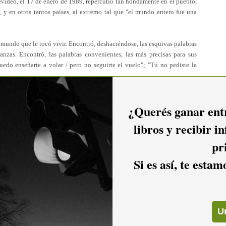
video, el 17 de enero de 1989, repercutió tan hondamente en el pueblo,
 y en otros tantos países, al extremo tal que "el mundo entero fue una
 mundo que le tocó vivir. Encontró, deshaciéndose, las esquivas palabras
ranzas. Encontró, las palabras convenientes, las más precisas para sus
edo enseñarte a volar / pero no seguirte el vuelo"; "Tú no pediste la
por milonga, creó un estilo de arreglos "a lo Zitarrosa", con el sello de
¿Querés ganar entr
un estilo popular vivo. Fue impulsor del concepto de la fusión musical
ográfico a asimilar desde la milonga al rock, continuando la búsqueda de
libros y recibir i
co jazz del sur", en base a la milonga.
pr
 brillante, quien logró además a través de sus "Fábulas Materialistas"
Si es así, te esta
 en el 2001), una sabrosa mezcla surrealista de ciencia, mito y humor.
tos Diamólogos, el entrevistador agudo en "Marcha", el locutor que creó
rse un lejano trabajo crítico de Alfredo sobre "el cantor alienante y el
a voz, de presencia imponente en el escenario, alertaba al lector sobre
tista, ante la aureola de un astro que prácticamente invalidaban toda
ndiera lo que el artista estaba "dando" sobre el escenario. Abreviemos: