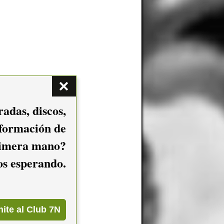
adas, discos,
nformación de
imera mano?
mos esperando.