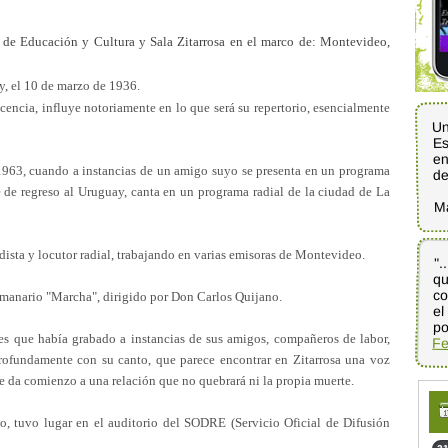
 de Educación y Cultura y Sala Zitarrosa en el marco de: Montevideo,
, el 10 de marzo de 1936.
scencia, influye notoriamente en lo que será su repertorio, esencialmente
Un
Es
en
 1963, cuando a instancias de un amigo suyo se presenta en un programa
d
e de regreso al Uruguay, canta en un programa radial de la ciudad de La
M
sta y locutor radial, trabajando en varias emisoras de Montevideo.
".
q
co
el
 semanario "Marcha", dirigido por Don Carlos Quijano.
po
nes que había grabado a instancias de sus amigos, compañeros de labor,
Fe
rofundamente con su canto, que parece encontrar en Zitarrosa una voz
e da comienzo a una relación que no quebrará ni la propia muerte.
, tuvo lugar en el auditorio del SODRE (Servicio Oficial de Difusión