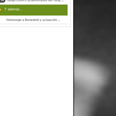
Tango Lovers (Enamorados del Tang ...
.30
Y además...
Homenaje a Benedetti y actuación ...