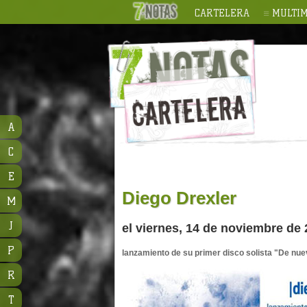
CARTELERA
MULTIM
A
C
E
Diego Drexler
M
J
el viernes, 14 de noviembre de 
P
lanzamiento de su primer disco solista "De nu
R
T