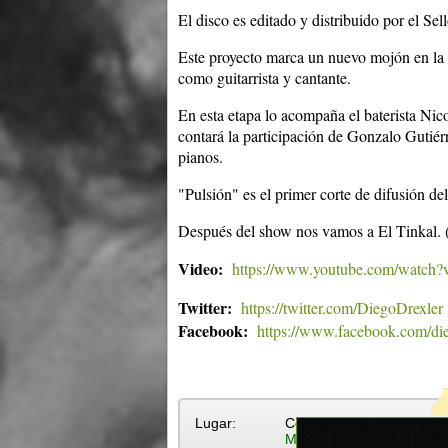
El disco es editado y distribuido por el Sel
Este proyecto marca un nuevo mojón en la
como guitarrista y cantante.
En esta etapa lo acompaña el baterista Nic
contará la participación de Gonzalo Gutiérr
pianos.
"Pulsión" es el primer corte de difusión de
Después del show nos vamos a El Tinkal. 
Video:
https://www.youtube.com/wat
Twitter:
https://twitter.com/DiegoDrexler
Facebook:
https://www.facebook.com/dieg
Lugar:
Centro Cultural de Españ
Más eventos en Centro C