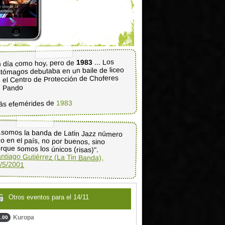
... Los
1983
 día como hoy, pero de
tómagos debutaba en un baile de liceo
 el Centro de Protección de Choferes
e Pando
1983
ás efemérides de
..somos la banda de Latin Jazz número
no en el país, no por buenos, sino
rque somos los únicos (risas)".
ntiago Gutiérrez (La Tin Banda),
/5/2001
Otros eventos para el 14/11
Kuropa
.00