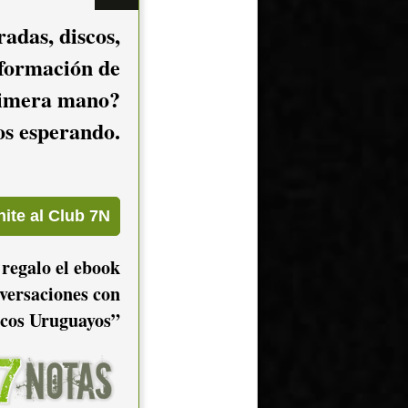
adas, discos,
nformación de
imera mano?
mos esperando.
 regalo el ebook
versaciones con
cos Uruguayos”