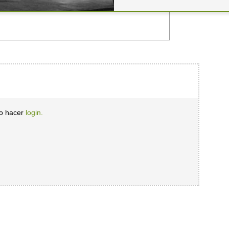
io hacer
login.