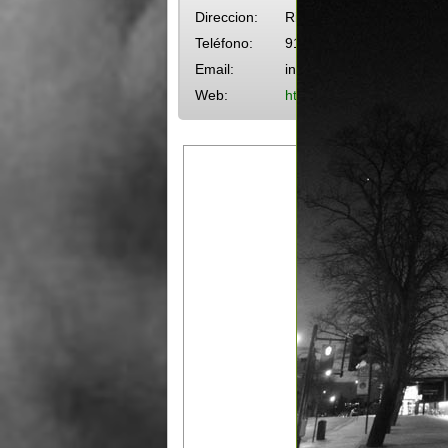
Direccion:
Rincón 626
Teléfono:
9152250
Email:
informacion@cce.org.uy
Web:
http://www.cce.org.uy