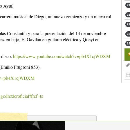
lo Ayuí.
21
21
 carrera musical de Diego, un nuevo comienzo y un nuevo rol
21
olás Constantin y para la presentación del 14 de noviembre
22
ez en bajo, El Gavilán en guitarra eléctrica y Queyi en
22
l disco:
https://www.youtube.com/watch?v=pb4X1cjWDXM
(Emilio Frugroni 853).
ch?v=pb4X1cjWDXM
odrexleroficial?fref=ts
a
ultural de España