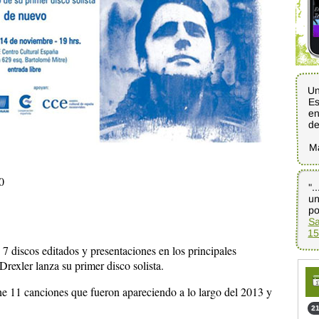
Un
Es
en
d
M
0
".
u
po
Sa
15
7 discos editados y presentaciones en los principales
Drexler lanza su primer disco solista.
ne 11 canciones que fueron apareciendo a lo largo del 2013 y
21