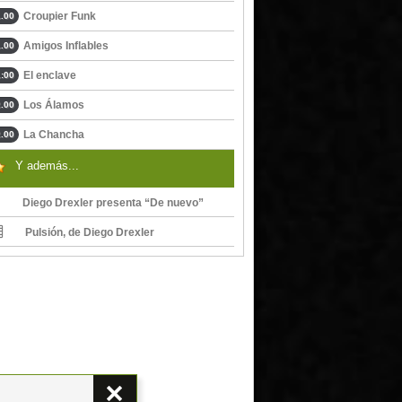
Croupier Funk
.00
Amigos Inflables
.00
El enclave
:00
Los Álamos
.00
La Chancha
.00
Y además...
Diego Drexler presenta “De nuevo”
Pulsión, de Diego Drexler