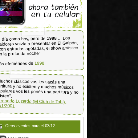
... Los
1998
 día como hoy, pero de
aidores volvía a presentar en El Galpón,
con entradas agotadas, el show acústico
n la profunda noche"
1998
ás efemérides de
uchos clásicos vos les sacás una
rtitura y no existen y muchos músicos
pulares vos les ponés una partitura y no
isten".
rnando Luzardo (El Club de Tobi),
/1/2001
Otros eventos para el 03/12