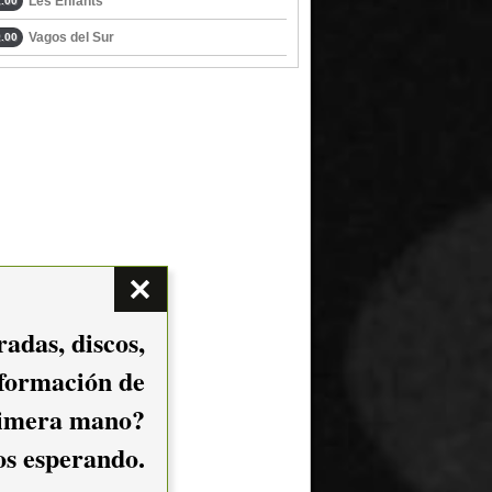
Les Enfants
.00
Vagos del Sur
.00
adas, discos,
nformación de
imera mano?
mos esperando.