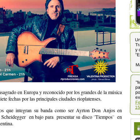
Un
Tr
y 
"E
M
"M
pa
po
onsagrado en Europa y reconocido por los grandes de la música
ex
iete fechas por las principales ciudades rioplatenses.
Fe
15
cos que integran su banda como ser Ayrton Don Anjos en
fed Scheidegger en bajo para presentar su disco ¨Tiempos¨ en
entina.