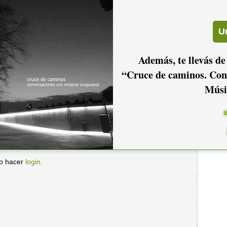
lvecia
Además, te llevás de
“Cruce de caminos. Con
Músi
io hacer
login.