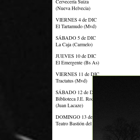
Cervecería Suiza
(Nueva Helvecia)
VIERNES 4 de DIC
El Tartamudo (Mvd)
SÁBADO 5 de DIC
La Caja (Carmelo)
JUEVES 10 de DIC
El Emergente (Bs As)
VIERNES 11 de DIC
Tractatus (Mvd)
SÁBADO 12 de DIC
Biblioteca J.E. Rodó
(Juan Lacaze)
DOMINGO 13 de DIC
Teatro Bastión del Cármen (Colonia)