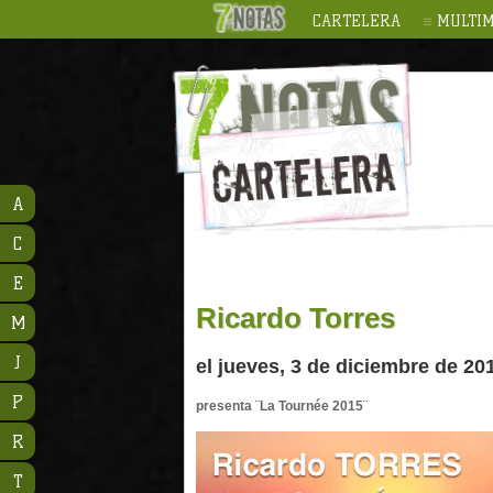
CARTELERA
MULTIM
A
C
E
Ricardo Torres
M
J
el jueves, 3 de diciembre de 20
P
presenta ¨La Tournée 2015¨
R
T