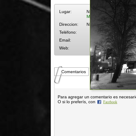
Lugar:
Nueva Helvecia
Más eventos en Nueva He
Direccion:
Nueva Helvecia
Teléfono:
Email:
Web:
Comentarios
Para agregar un comentario es necesar
O si lo preferís, con
Facebook