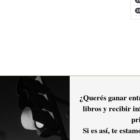
21
22
¿Querés ganar entr
libros y recibir i
pr
Si es así, te esta