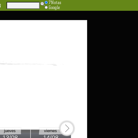
7Notas
N
Google
jueves
viernes
sábado
domi
13/08
14/08
15/08
16