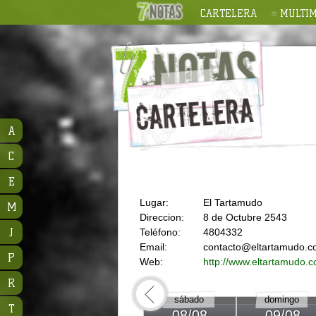
CARTELERA
MULTIM
A
C
E
Lugar:
El Tartamudo
M
Direccion:
8 de Octubre 2543
J
Teléfono:
4804332
Email:
contacto@eltartamudo.c
P
Web:
http://www.eltartamudo.
R
sábado
domingo
T
08/08
09/08