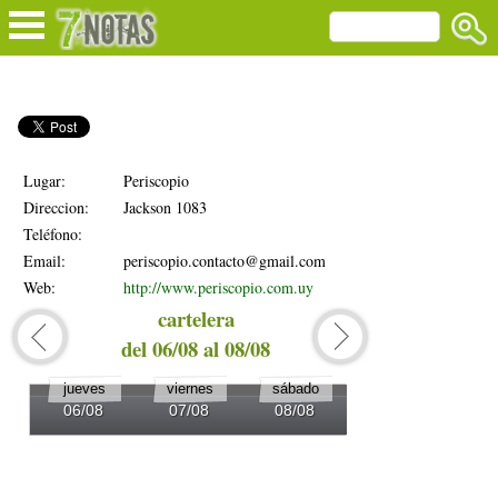
Lugar:
Periscopio
Direccion:
Jackson 1083
Teléfono:
Email:
periscopio.contacto@gmail.com
Web:
http://www.periscopio.com.uy
cartelera
del 06/08 al 08/08
del 0
jueves
viernes
sábado
domingo
06/08
07/08
08/08
09/08