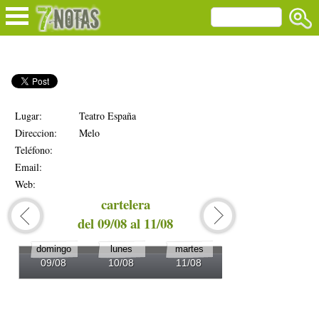
Lugar:
Teatro España
Direccion:
Melo
Teléfono:
Email:
Web:
cartelera
del 09/08 al 11/08
del 1
domingo
lunes
martes
miércoles
09/08
10/08
11/08
12/08