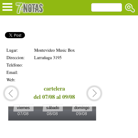
Lugar:
Montevideo Music Box
Direccion:
Larrañaga 3195
Teléfono:
Email:
Web:
cartelera
del 07/08 al 09/08
del 1
viernes
sábado
domingo
lunes
07/08
08/08
09/08
10/08