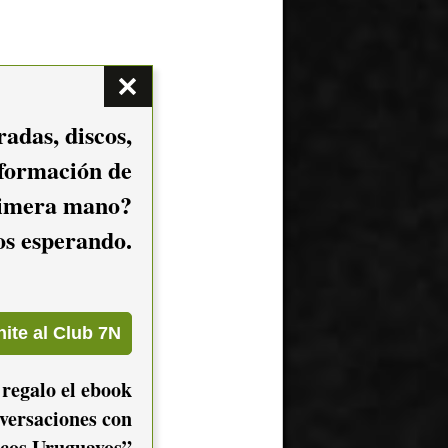
adas, discos,
nformación de
imera mano?
mos esperando.
 regalo el ebook
versaciones con
cos Uruguayos”