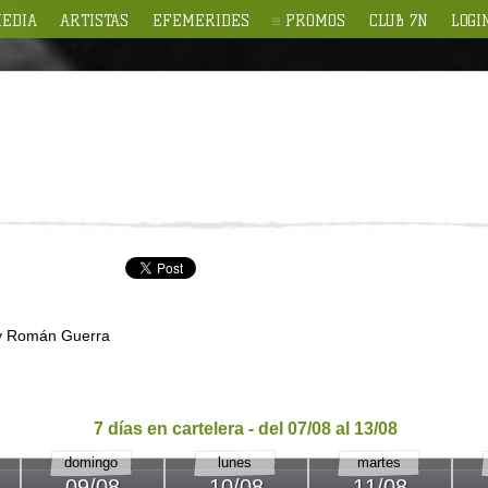
EDIA
ARTISTAS
EFEMERIDES
PROMOS
CLUB 7N
LOGI
 y Román Guerra
7 días en cartelera - del 07/08 al 13/08
domingo
lunes
martes
09/08
10/08
11/08