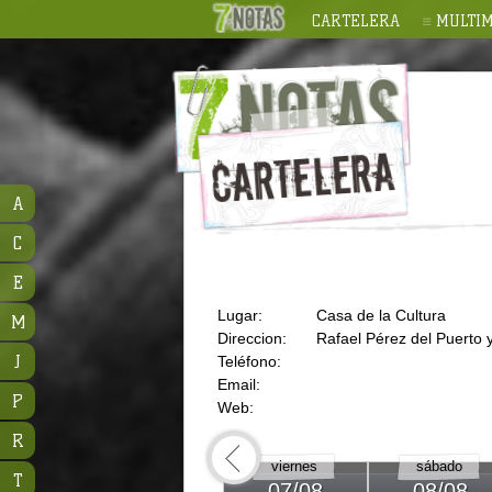
CARTELERA
MULTIM
A
C
E
Lugar:
Casa de la Cultura
M
Direccion:
Rafael Pérez del Puerto
J
Teléfono:
Email:
P
Web:
R
viernes
sábado
T
07/08
08/08