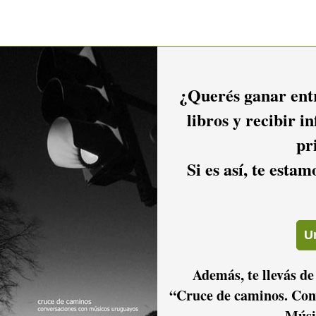
¿Querés ganar entr
libros y recibir i
pr
Si es así, te esta
Además, te llevás de
“Cruce de caminos. Con
Músi