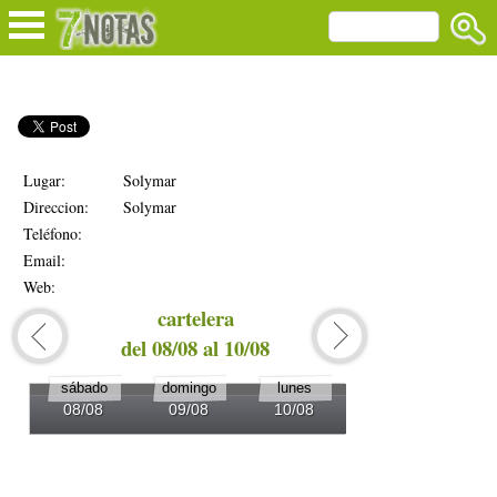
Lugar:
Solymar
Direccion:
Solymar
Teléfono:
Email:
Web:
cartelera
del 08/08 al 10/08
del 1
sábado
domingo
lunes
martes
08/08
09/08
10/08
11/08