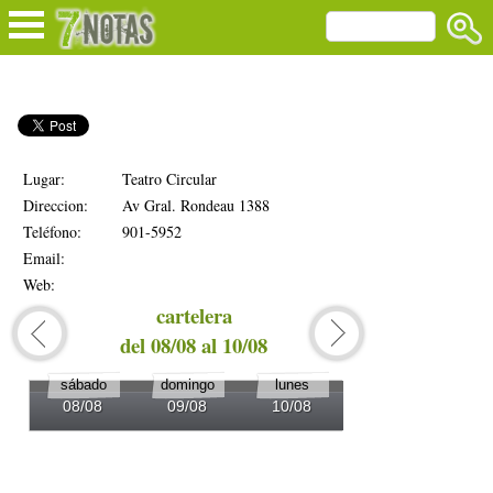
Lugar:
Teatro Circular
Direccion:
Av Gral. Rondeau 1388
Teléfono:
901-5952
Email:
Web:
cartelera
del 08/08 al 10/08
del 1
sábado
domingo
lunes
martes
08/08
09/08
10/08
11/08