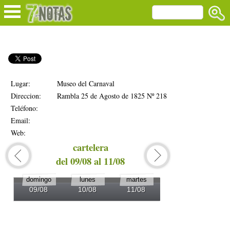
Lugar:
Museo del Carnaval
Direccion:
Rambla 25 de Agosto de 1825 Nº 218
Teléfono:
Email:
Web:
cartelera
del 09/08 al 11/08
del 1
domingo
lunes
martes
miércoles
09/08
10/08
11/08
12/08