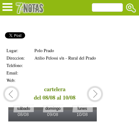
Lugar:
Polo Prado
Direccion:
Atilio Pelossi s/n - Rural del Prado
Teléfono:
Email:
Web:
cartelera
del 08/08 al 10/08
del 1
sábado
domingo
lunes
martes
08/08
09/08
10/08
11/08