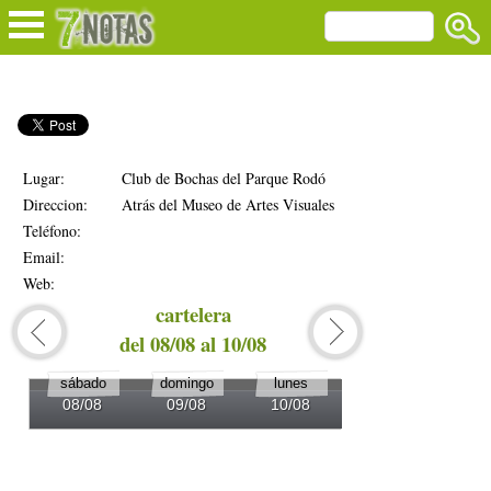
Lugar:
Club de Bochas del Parque Rodó
Direccion:
Atrás del Museo de Artes Visuales
Teléfono:
Email:
Web:
cartelera
del 08/08 al 10/08
del 1
sábado
domingo
lunes
martes
08/08
09/08
10/08
11/08