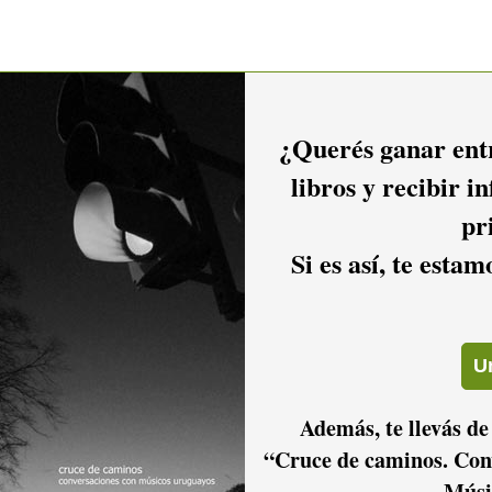
¿Querés ganar entr
libros y recibir i
pr
Si es así, te esta
Además, te llevás de
“Cruce de caminos. Con
Músi