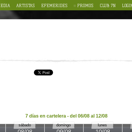
EDIA
ARTISTAS
EFEMERIDES
PROMOS
CLUB 7N
LOGI
7 días en cartelera - del 06/08 al 12/08
sábado
domingo
lunes
08/08
09/08
10/08