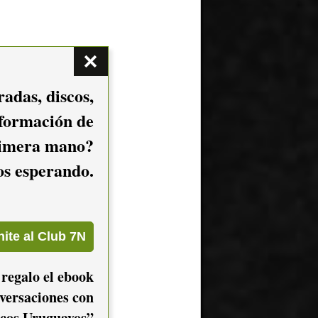
adas, discos,
nformación de
imera mano?
mos esperando.
 regalo el ebook
versaciones con
cos Uruguayos”