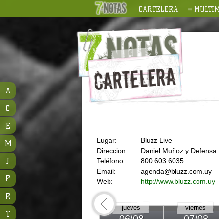
CARTELERA
MULTIM
A
C
E
Lugar:
Bluzz Live
M
Direccion:
Daniel Muñoz y Defensa
J
Teléfono:
800 603 6035
Email:
agenda@bluzz.com.uy
P
Web:
http://www.bluzz.com.uy
R
jueves
viernes
T
06/08
07/08