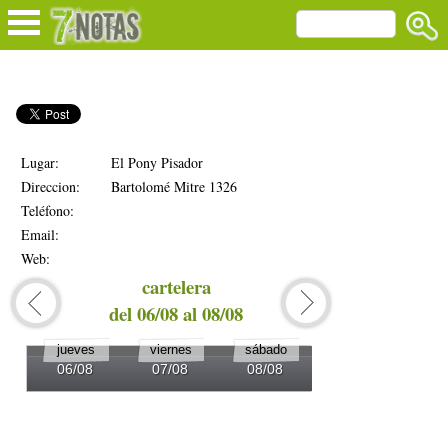
Lugar:
El Pony Pisador
Direccion:
Bartolomé Mitre 1326
Teléfono:
Email:
Web:
cartelera
del 06/08 al 08/08
del 0
jueves
viernes
sábado
domingo
06/08
07/08
08/08
09/08