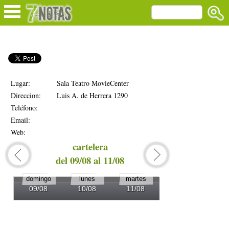
Lugar:
Sala Teatro MovieCenter
Direccion:
Luis A. de Herrera 1290
Teléfono:
Email:
Web:
cartelera
del 09/08 al 11/08
del 1
domingo
lunes
martes
miércoles
09/08
10/08
11/08
12/08