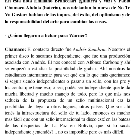
En esta nota Emiliano Brancciari (guitarra y voz) y Pablo
Chamaco Abdala (batería), nos adelantan lo nuevo de No Te
Va Gustar: hablan de los toques, del éxito, del optimismo y de
la responsabilidad del arte para cambiar las cosas.
- ¿Cómo llegaron a fichar para Warner?
Chamaco:
El contacto directo fue
Andrés Sanabria
. Nosotros el
primer disco lo sacamos independiente, que fue una producción
asociada con Andrés. Él nos conectó con Alfonso Carbone y ahí
se empezó a estudiar la posibilidad de grabar. Ahí nosotros la
estudiamos internamente para ver qué era lo que más queríamos:
si seguir siendo independientes o pasar a un sello, con los pro y
los contra que tiene eso; o sea, podés ser independiente que te da
mucha libertad y mucho manejo de todo, pero lo que más nos
seducía de la propuesta de un sello multinacional era la
posibilidad de llegar a otros lugares, otros países. Que vos ahí
tenés la infraestructura del sello de tu lado, entonces es mucho
más fácil que con un sello internacional tu disco esté en las bateas
de las disquerías de La Paz en Bolivia, que si lo sacás
independiente ¿entendés?... no es imposible pero es más difícil.