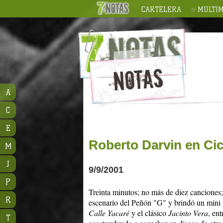
CARTELERA
MULTIM
A
C
E
Roberto Darvin en Ci
M
J
9/9/2001
P
Treinta minutos; no más de diez canciones;
R
escenario del Peñón "G" y brindó un mini re
Calle Yacaré
y el clásico
Jacinto Vera
, en
T