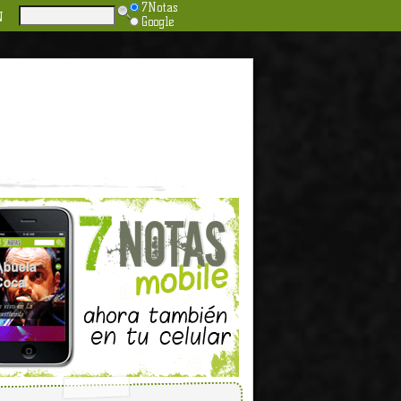
7Notas
N
Google