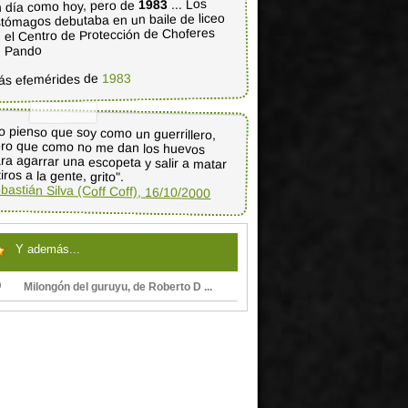
... Los
1983
 día como hoy, pero de
tómagos debutaba en un baile de liceo
 el Centro de Protección de Choferes
e Pando
1983
ás efemérides de
o pienso que soy como un guerrillero,
ero que como no me dan los huevos
ra agarrar una escopeta y salir a matar
tiros a la gente, grito".
bastián Silva (Coff Coff), 16/10/2000
Y además...
Milongón del guruyu, de Roberto D ...