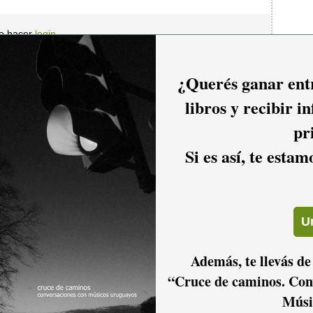
io hacer
login.
¿Querés ganar entr
libros y recibir i
pr
Si es así, te esta
Además, te llevás de
“Cruce de caminos. Con
Músi