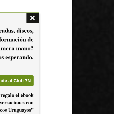
adas, discos,
nformación de
imera mano?
mos esperando.
 regalo el ebook
versaciones con
cos Uruguayos”