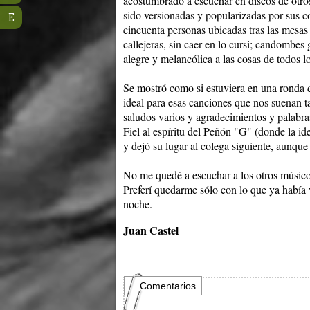
acostumbrado a escuchar en discos de otros
sido versionadas y popularizadas por sus co
E
cincuenta personas ubicadas tras las mesa
callejeras, sin caer en lo cursi; candombes
alegre y melancólica a las cosas de todos lo
Se mostró como si estuviera en una ronda d
ideal para esas canciones que nos suenan t
saludos varios y agradecimientos y palabra
Fiel al espíritu del Peñón "G" (donde la id
y dejó su lugar al colega siguiente, aunqu
No me quedé a escuchar a los otros músicos
Preferí quedarme sólo con lo que ya había v
noche.
Juan Castel
Comentarios