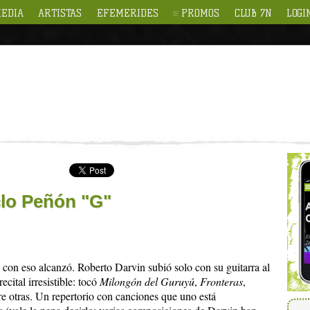
EDIA
ARTISTAS
EFEMERIDES
PROMOS
CLUB 7N
LOGI
clo Peñón "G"
 con eso alcanzó. Roberto Darvin subió solo con su guitarra al
cital irresistible: tocó
Milongón del Guruyú
,
Fronteras
,
tre otras. Un repertorio con canciones que uno está