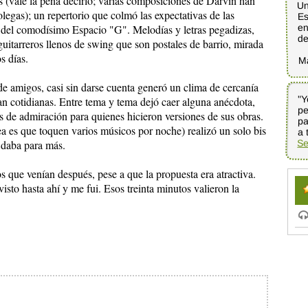
 (vale la pena decirlo; varias composiciones de Darvin han
Un
legas); un repertorio que colmó las expectativas de las
Es
en
s del comodísimo Espacio "G". Melodías y letras pegadizas,
d
 guitarreros llenos de swing que son postales de barrio, mirada
s días.
M
e amigos, casi sin darse cuenta generó un clima de cercanía
"Y
p
pa
an cotidianas. Entre tema y tema dejó caer alguna anécdota,
s de admiración para quienes hicieron versiones de sus obras.
ea es que toquen varios músicos por noche) realizó un solo bis
a 
Se
e daba para más.
 que venían después, pese a que la propuesta era atractiva.
isto hasta ahí y me fui. Esos treinta minutos valieron la