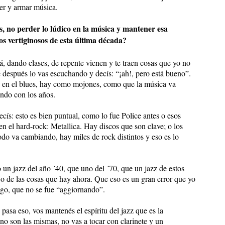
er y armar música.
ños, no perder lo lúdico en la música y mantener esa
s vertiginosos de esta última década?
á, dando clases, de repente vienen y te traen cosas que yo no
 después lo vas escuchando y decís: “¡ah!, pero está bueno”.
o en el blues, hay como mojones, como que la música va
ando con los años.
cís: esto es bien puntual, como lo fue Police antes o esos
 el hard-rock: Metallica. Hay discos que son clave; o los
odo va cambiando, hay miles de rock distintos y eso es lo
 un jazz del año ´40, que uno del ´70, que un jazz de estos
 o de las cosas que hay ahora. Que eso es un gran error que yo
ngo, que no se fue “aggiornando”.
z pasa eso, vos mantenés el espíritu del jazz que es la
no son las mismas, no vas a tocar con clarinete y un