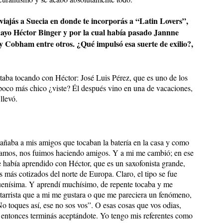
iajás a Suecia en donde te incorporás a “Latin Lovers”,
uayo Héctor Binger y por la cual había pasado Jannne
lly Cobham entre otros. ¿Qué impulsó esa suerte de exilio?,
estaba tocando con Héctor: José Luis Pérez, que es uno de los
 poco más chico ¿viste? Él después vino en una de vacaciones,
llevó.
pañaba a mis amigos que tocaban la batería en la casa y como
amos, nos fuimos haciendo amigos. Y a mi me cambió; en ese
había aprendido con Héctor, que es un saxofonista grande,
s más cotizados del norte de Europa. Claro, el tipo se fue
uenísima. Y aprendí muchísimo, de repente tocaba y me
itarrista que a mi me gustara o que me pareciera un fenómeno,
o toques así, ese no sos vos”. O esas cosas que vos odias,
, entonces terminás aceptándote. Yo tengo mis referentes como