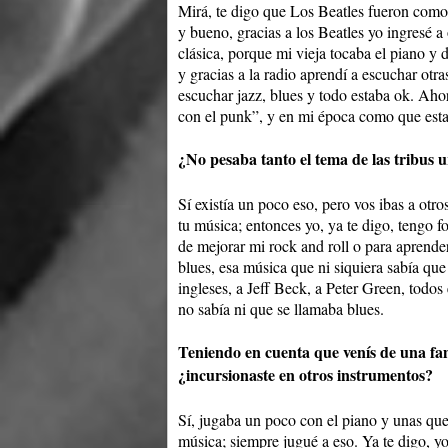
Mirá, te digo que Los Beatles fueron como u
y bueno, gracias a los Beatles yo ingresé 
clásica, porque mi vieja tocaba el piano y d
y gracias a la radio aprendí a escuchar ot
escuchar jazz, blues y todo estaba ok. Aho
con el punk”, y en mi época como que esta
¿No pesaba tanto el tema de las tribus 
Sí existía un poco eso, pero vos ibas a otros
tu música; entonces yo, ya te digo, tengo f
de mejorar mi rock and roll o para aprende
blues, esa música que ni siquiera sabía qu
ingleses, a Jeff Beck, a Peter Green, todos
no sabía ni que se llamaba blues.
Teniendo en cuenta que venís de una fam
¿incursionaste en otros instrumentos?
Sí, jugaba un poco con el piano y unas qu
música; siempre jugué a eso. Ya te digo, y