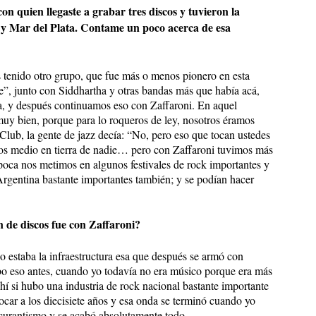
con quien llegaste a grabar tres discos y tuvieron la
 y Mar del Plata. Contame un poco acerca de esa
tenido otro grupo, que fue más o menos pionero en esta
e”, junto con Siddhartha y otras bandas más que había acá,
ica, y después continuamos eso con Zaffaroni. En aquel
y bien, porque para lo roqueros de ley, nosotros éramos
Club, la gente de jazz decía: “No, pero eso que tocan ustedes
mos medio en tierra de nadie… pero con Zaffaroni tuvimos más
poca nos metimos en algunos festivales de rock importantes y
 Argentina bastante importantes también; y se podían hacer
 de discos fue con Zaffaroni?
 estaba la infraestructura esa que después se armó con
bo eso antes, cuando yo todavía no era músico porque era más
hí si hubo una industria de rock nacional bastante importante
ocar a los diecisiete años y esa onda se terminó cuando yo
scurantismo y se acabó absolutamente todo.