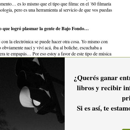
omento… es lo mismo que el tipo que filma: en el ´60 filmaría
nología, pero es una herramienta al servicio de que vos puedas
lo que logró plasmar la gente de Bajo Fondo…
o con la electrónica se puede hacer otra cosa. Yo mismo con
 obviamente nací y viví acá, iba al boliche, escuchaba a
era te empapás… Por eso estoy a favor de este tipo de música
amos definir como una música de fusión, integradora de
¿Querés ganar entr
libros y recibir i
sica de mi época, que va desde el ´60 hasta hoy día.
pr
 vos hoy mencionabas la importancia que tuvo la radio en
Si es así, te esta
ios hoy día?
rogramas… yo escuchaba uno que se llamaba “El