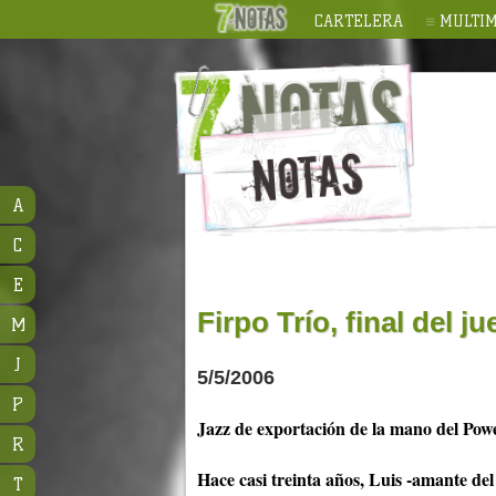
CARTELERA
MULTIM
A
C
E
Firpo Trío, final del j
M
J
5/5/2006
P
Jazz de exportación de la mano del Pow
R
Hace casi treinta años, Luis -amante del
T