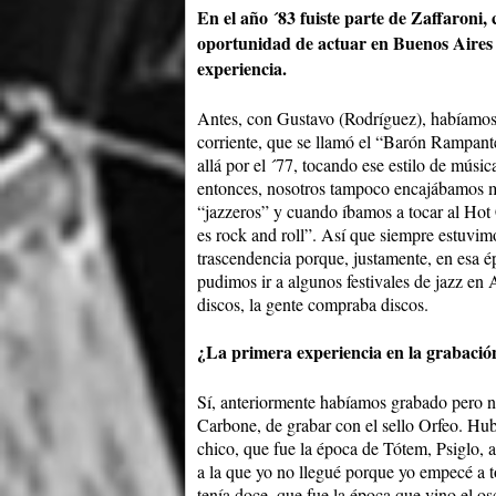
En el año ´83 fuiste parte de Zaffaroni, 
oportunidad de actuar en Buenos Aires
experiencia.
Antes, con Gustavo (Rodríguez), habíamos 
corriente, que se llamó el “Barón Rampant
allá por el ´77, tocando ese estilo de mús
entonces, nosotros tampoco encajábamos mu
“jazzeros” y cuando íbamos a tocar al Hot 
es rock and roll”. Así que siempre estuvi
trascendencia porque, justamente, en esa é
pudimos ir a algunos festivales de jazz en
discos, la gente compraba discos.
¿La primera experiencia en la grabación
Sí, anteriormente habíamos grabado pero no
Carbone, de grabar con el sello Orfeo. Hu
chico, que fue la época de Tótem, Psiglo, a
a la que yo no llegué porque yo empecé a t
tenía doce, que fue la época que vino el o