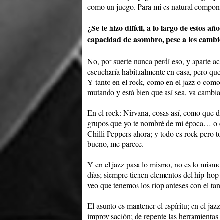
como un juego. Para mi es natural compon
¿Se te hizo difícil, a lo largo de estos a
capacidad de asombro, pese a los cambio
No, por suerte nunca perdí eso, y aparte ac
escucharía habitualmente en casa, pero que
Y tanto en el rock, como en el jazz o com
mutando y está bien que así sea, va cambi
En el rock: Nirvana, cosas así, como que de
grupos que yo te nombré de mi época… o en
Chilli Peppers ahora; y todo es rock pero t
bueno, me parece.
Y en el jazz pasa lo mismo, no es lo mismo
días; siempre tienen elementos del hip-hop
veo que tenemos los rioplanteses con el ta
El asunto es mantener el espíritu; en el jaz
improvisación; de repente las herramientas 