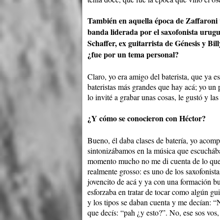
También en aquella época de Zaffaroni v
banda liderada por el saxofonista urug
Schaffer, ex guitarrista de Génesis y Bi
¿fue por un tema personal?
Claro, yo era amigo del baterista, que ya 
bateristas más grandes que hay acá; yo un
lo invité a grabar unas cosas, le gustó y las 
¿Y cómo se conocieron con Héctor?
Bueno, él daba clases de batería, yo acom
sintonizábamos en la música que escucháb
momento mucho no me di cuenta de lo que 
realmente grosso: es uno de los saxofonista
jovencito de acá y ya con una formación b
esforzaba en tratar de tocar como algún gu
y los tipos se daban cuenta y me decían: “N
que decís: “pah ¿y esto?”. No, ese sos vos