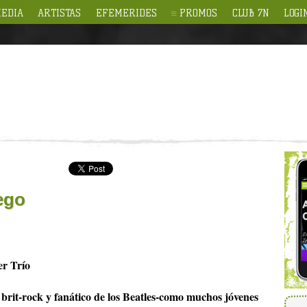
EDIA
ARTISTAS
EFEMERIDES
PROMOS
CLUB 7N
LOGI
uego
er Trío
 brit-rock y fanático de los Beatles-como muchos jóvenes