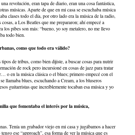
na revolución, eran tapa de diario, eran una cosa fantástica,
a otras músicas. Aparte de que en mi casa se escuchaba música
aba clases todo el día, por otro lado era la música de la radio,
ras cosas, a Los Beatles que me prepararon; ahí empecé a
ra los pibes son más: “bueno, yo soy metalero, no me llevo
ba todo bien.
urbanas, como que todo era válido?
 tipos de tribus, como bien dijiste, a buscar cosas para nutrir
ormación de rock pero incursioné en cosas de jazz para tratar
r… o en la música clásica o el blues; primero empecé con el
e se llamaba blues, escuchando a Cream, a los bluseros
 esos guitarristas que increíblemente tocaban esa música y yo
ilia que fomentaba el interés por la música,
enas. Tenía un grabador viejo en mi casa y jugábamos a hacer
o tengo ese “approach”, esa forma de ver la música que es