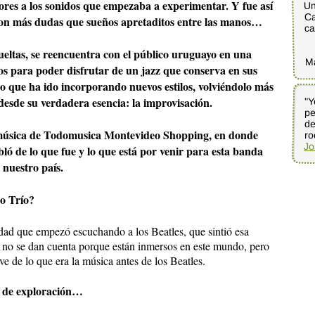
lores a los sonidos que empezaba a experimentar. Y fue así
Un
Ca
 con más dudas que sueños apretaditos entre las manos…
ca
ueltas, se reencuentra con el público uruguayo en una
M
tos para poder disfrutar de un jazz que conserva en sus
pero que ha ido incorporando nuevos estilos, volviéndolo más
esde su verdadera esencia: la improvisación.
"Y
p
d
e música de Todomusica Montevideo Shopping, en donde
ro
Jo
ló de lo que fue y lo que está por venir para esta banda
 nuestro país.
po Trío?
ad que empezó escuchando a los Beatles, que sintió esa
 no se dan cuenta porque están inmersos en este mundo, pero
 de lo que era la música antes de los Beatles.
e de exploración…