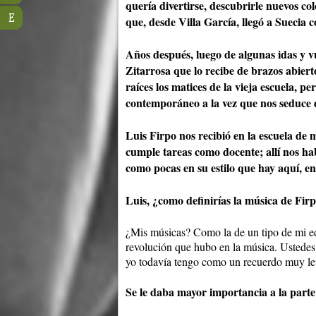
quería divertirse, descubrirle nuevos co
E
que, desde Villa García, llegó a Suecia
Años después, luego de algunas idas y v
Zitarrosa que lo recibe de brazos abier
raíces los matices de la vieja escuela, 
contemporáneo a la vez que nos seduce d
Luis Firpo nos recibió en la escuela d
cumple tareas como docente; allí nos hab
como pocas en su estilo que hay aquí, en
Luis, ¿como definirías la música de Fir
¿Mis músicas? Como la de un tipo de mi ed
revolución que hubo en la música. Ustedes
yo todavía tengo como un recuerdo muy leve
Se le daba mayor importancia a la part