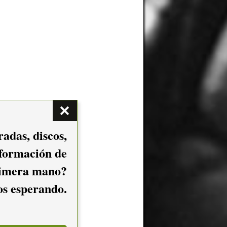
adas, discos,
nformación de
imera mano?
mos esperando.