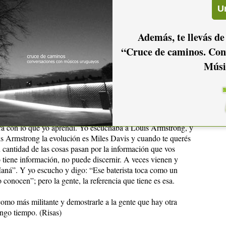
, y era un programa en el que te recitaban un poema, en el
dia o rock and roll; cosas muy variadas, pero no era una cosa
 está su disco”… Pienso que es una herramienta fundamental
Además, te llevás de
“Cruce de caminos. Con
y opciones; si pasan una música mía, que a veces lo he visto,
o, pero no pasan un tema completo… Creo que debería haber
Músi
programa específico: mirá, hoy tengo un programa que va de
que pasan jazz de lo que está pasando hoy en el mundo o
rque hay otro punk ahora, otros grupos de rock con esa
nde te digan: “Bueno, estos eran los Pistols, estos eran los
anera de informar, de instruir. Entonces vos te hacés una
 era con lo que yo aprendí. Yo escuchaba a Louis Armstrong, y
is Armstrong la evolución es Miles Davis y cuando te querés
 cantidad de las cosas pasan por la información que vos
 tiene información, no puede discernir. A veces vienen y
Maná”. Y yo escucho y digo: “Ese baterista toca como un
 conocen”; pero la gente, la referencia que tiene es esa.
como más militante y demostrarle a la gente que hay otra
engo tiempo. (Risas)