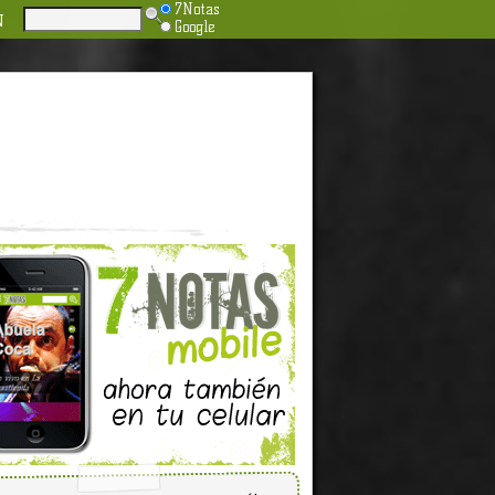
7Notas
N
Google