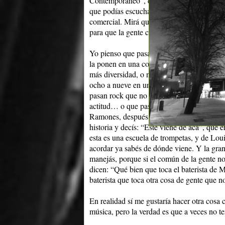
Contemporáneo”, de los hermanos Restuccia
que podías escuchar jazz, tango de vanguar
comercial. Mirá que también estaba “Aquí
para que la gente conozca otras cosas.
Yo pienso que pasa por ahí, como que no ha
la ponen en una cortina de un informativ
más diversidad, o no diversidad, sino un 
ocho a nueve en una FM que suena bien y 
pasan rock que no es punk del año ´77, po
actitud… o que pasen el punk del año ´77 do
Ramones, después vinieron estos”, pero a m
historia y decís: “Este viene de acá”, que
esta es una escuela de trompetas, y de Lou
acordar ya sabés de dónde viene. Y la gran
manejás, porque si el común de la gente no
dicen: “Qué bien que toca el baterista de 
baterista que toca otra cosa de gente que no
En realidad sí me gustaría hacer otra cosa 
música, pero la verdad es que a veces no t