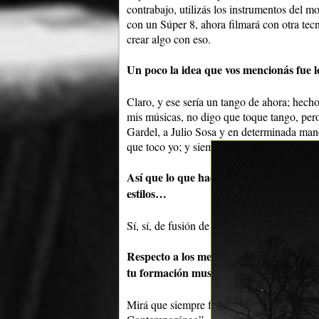
contrabajo, utilizás los instrumentos del m
con un Súper 8, ahora filmará con otra tec
crear algo con eso.
Un poco la idea que vos mencionás fue 
Claro, y ese sería un tango de ahora; hech
mis músicas, no digo que toque tango, pero
Gardel, a Julio Sosa y en determinada man
que toco yo; y siempre toqué eso.
Así que lo que hace Firpo Trío lo podrí
estilos…
Sí, sí, de fusión de ritmos latinos y de mú
Respecto a los medios de comunicación,
tu formación musical, ¿cómo ves los med
Mirá que siempre fueron muy pocos los p