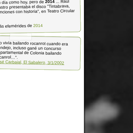
... Raúl
2014
 día como hoy, pero de
stro presentaba el disco "Tintabrava,
nciones con historia", en Teatro Circular
2014
ás efemérides de
o vivía bailando rocanrol cuando era
endejo, incluso gané un concurso
epartamental de Colonia bailando
canrol…".
sé Carbajal, El Sabalero, 3/1/2002