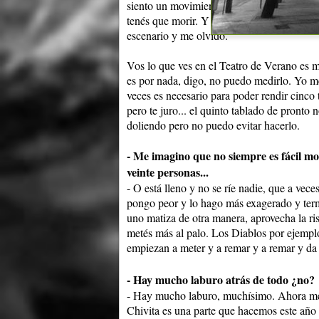
siento un movimiento acá, una energía que 
tenés que morir. Y en materia de nervios sí,
escenario y me olvido.
Vos lo que ves en el Teatro de Verano es
es por nada, digo, no puedo medirlo. Yo m
veces es necesario para poder rendir cinco 
pero te juro... el quinto tablado de pronto
doliendo pero no puedo evitar hacerlo.
- Me imagino que no siempre es fácil mo
veinte personas...
- O está lleno y no se ríe nadie, que a vec
pongo peor y lo hago más exagerado y term
uno matiza de otra manera, aprovecha la risa
metés más al palo. Los Diablos por ejemplo
empiezan a meter y a remar y a remar y da 
- Hay mucho laburo atrás de todo ¿no?
- Hay mucho laburo, muchísimo. Ahora me 
Chivita es una parte que hacemos este año 