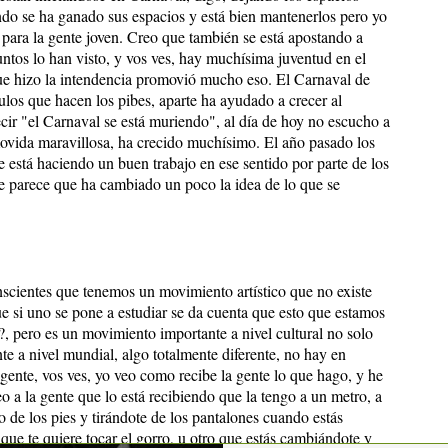
do se ha ganado sus espacios y está bien mantenerlos pero yo
para la gente joven. Creo que también se está apostando a
untos lo han visto, y vos ves, hay muchísima juventud en el
ue hizo la intendencia promovió mucho eso. El Carnaval de
culos que hacen los pibes, aparte ha ayudado a crecer al
ir "el Carnaval se está muriendo", al día de hoy no escucho a
movida maravillosa, ha crecido muchísimo. El año pasado los
 está haciendo un buen trabajo en ese sentido por parte de los
 me parece que ha cambiado un poco la idea de lo que se
scientes que tenemos un movimiento artístico que no existe
 si uno se pone a estudiar se da cuenta que esto que estamos
?, pero es un movimiento importante a nivel cultural no solo
te a nivel mundial, algo totalmente diferente, no hay en
gente, vos ves, yo veo como recibe la gente lo que hago, y he
 a la gente que lo está recibiendo que la tengo a un metro, a
o de los pies y tirándote de los pantalones cuando estás
 que te quiere tocar el gorro, u otro que estás cambiándote y