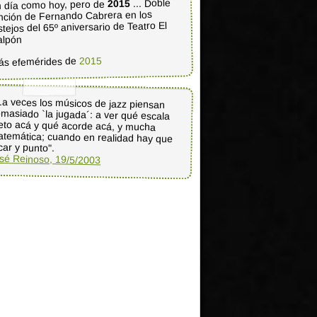
... Doble
2015
 día como hoy, pero de
nción de Fernando Cabrera en los
stejos del 65º aniversario de Teatro El
alpón
2015
ás efemérides de
..a veces los músicos de jazz piensan
masiado `la jugada´: a ver qué escala
eto acá y qué acorde acá, y mucha
temática; cuando en realidad hay que
car y punto".
sé Reinoso, 19/5/2003