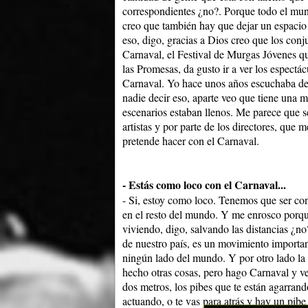
correspondientes ¿no?. Porque todo el mun
creo que también hay que dejar un espacio 
eso, digo, gracias a Dios creo que los conj
Carnaval, el Festival de Murgas Jóvenes q
las Promesas, da gusto ir a ver los espectá
Carnaval. Yo hace unos años escuchaba dec
nadie decir eso, aparte veo que tiene una 
escenarios estaban llenos. Me parece que se
artistas y por parte de los directores, que
pretende hacer con el Carnaval.
- Estás como loco con el Carnaval...
- Si, estoy como loco. Tenemos que ser con
en el resto del mundo. Y me enrosco porque
viviendo, digo, salvando las distancias ¿no
de nuestro país, es un movimiento importan
ningún lado del mundo. Y por otro lado la 
hecho otras cosas, pero hago Carnaval y veo
dos metros, los pibes que te están agarrand
actuando, o te vas para atrás y hay un pibe