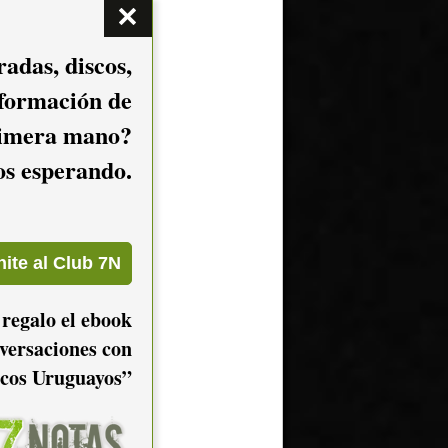
adas, discos,
nformación de
imera mano?
mos esperando.
 regalo el ebook
versaciones con
cos Uruguayos”