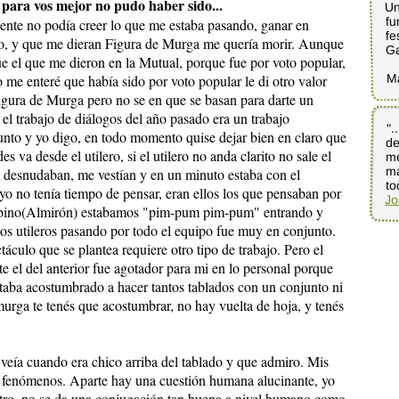
 para vos mejor no pudo haber sido...
Un
fu
ente no podía creer lo que me estaba pasando, ganar en
fe
o, y que me dieran Figura de Murga me quería morir. Aunque
G
e el que me dieron en la Mutual, porque fue por voto popular,
M
me enteré que había sido por voto popular le di otro valor
Figura de Murga pero no se en que se basan para darte un
 el trabajo de diálogos del año pasado era un trabajo
".
de
m
ma
unto y yo digo, en todo momento quise dejar bien en claro que
s va desde el utilero, si el utilero no anda clarito no sale el
 desnudaban, me vestían y en un minuto estaba con el
to
yo no tenía tiempo de pensar, eran ellos los que pensaban por
Jo
lbino(Almirón) estabamos "pim-pum pim-pum" entrando y
 los utileros pasando por todo el equipo fue muy en conjunto.
táculo que se plantea requiere otro tipo de trabajo. Pero el
e el del anterior fue agotador para mi en lo personal porque
staba acostumbrado a hacer tantos tablados con un conjunto ni
murga te tenés que acostumbrar, no hay vuelta de hoja, y tenés
 veía cuando era chico arriba del tablado y que admiro. Mis
o fenómenos. Aparte hay una cuestión humana alucinante, yo
atro, no se da una conjugación tan buena a nivel humano como