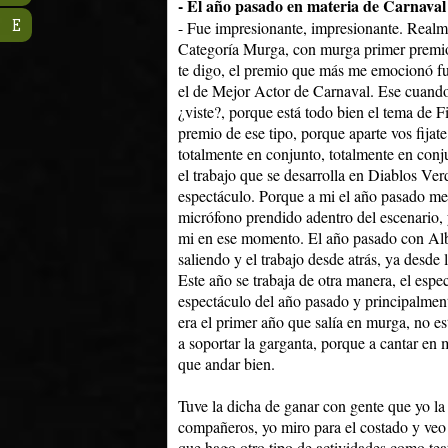
- El año pasado en materia de Carnaval
E
- Fue impresionante, impresionante. Realm
Categoría Murga, con murga primer premi
te digo, el premio que más me emocionó fu
el de Mejor Actor de Carnaval. Ese cuando 
¿viste?, porque está todo bien el tema de 
premio de ese tipo, porque aparte vos fijate
totalmente en conjunto, totalmente en conj
el trabajo que se desarrolla en Diablos Verde
espectáculo. Porque a mi el año pasado me
micrófono prendido adentro del escenario, 
mi en ese momento. El año pasado con A
saliendo y el trabajo desde atrás, ya desde
Este año se trabaja de otra manera, el espec
espectáculo del año pasado y principalment
era el primer año que salía en murga, no e
a soportar la garganta, porque a cantar en 
que andar bien.
Tuve la dicha de ganar con gente que yo la
compañeros, yo miro para el costado y ve
que hago otro tipo de actividades como te