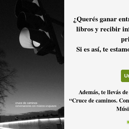
 afuera. Entonces vos ves que le llegás a la gente de esa
po en el que todo lo que está diciendo la letra estoy de
ansmitir un mensaje como el que me toca transmitir con Los
¿Querés ganar entr
tivo, tan abierto, que yo siento que en su gran mayoría no te
libros y recibir i
i no que van a disfrutar realmente. Porque yo creo que llegado
e lado, digo, está todo bien con el Concurso, no es por nada,
pr
rbaro, yo tuve la suerte después de Carnaval de ver a las
os que estaban excelentes.
Si es así, te esta
or o peor que cual. Pero yo quiero que alguien me diga cómo
n duda el jurado del Teatro de Verano tiene un trabajo muy
ellos, porque tienen que puntuar todo, pero medir dos
yo creo que la gente de carnaval va y disfruta. Unos pueden
 creo que la mayoría de la gente que vos ves en los tablados
Además, te llevás de
“Cruce de caminos. Con
días previos, o de repente el día del Concurso en el Teatro
Músi
antes de entrar y no siento esa cosquillita en el estomago... no
de Verano es una cosa en el pecho, es una sensación. Sentir
go, vos sentís una risa y te juro que me pega en el pecho,