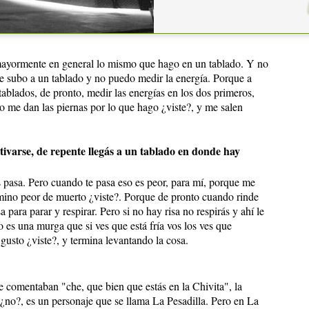
me empuja el pecho, es muy fuerte. Si no sentís nada... te
 yo soy un tipo histérico, pero también se que piso el
 mayormente en general lo mismo que hago en un tablado. Y no
e subo a un tablado y no puedo medir la energía. Porque a
tablados, de pronto, medir las energías en los dos primeros,
 no me dan las piernas por lo que hago ¿viste?, y me salen
tivarse, de repente llegás a un tablado en donde hay
es pasa. Pero cuando te pasa eso es peor, para mí, porque me
ino peor de muerto ¿viste?. Porque de pronto cuando rinde
 para parar y respirar. Pero si no hay risa no respirás y ahí le
 es una murga que si ves que está fría vos los ves que
gusto ¿viste?, y termina levantando la cosa.
comentaban "che, que bien que estás en la Chivita", la
¿no?, es un personaje que se llama La Pesadilla. Pero en La