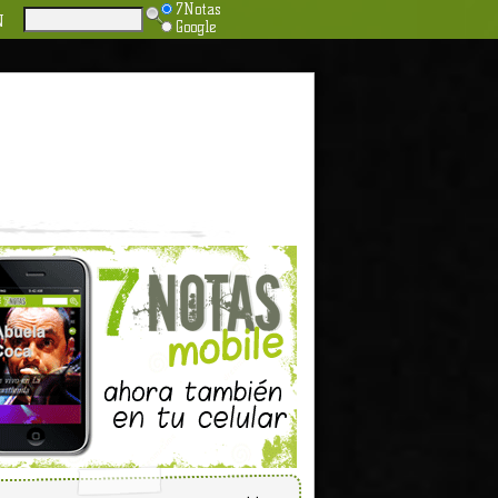
7Notas
N
Google