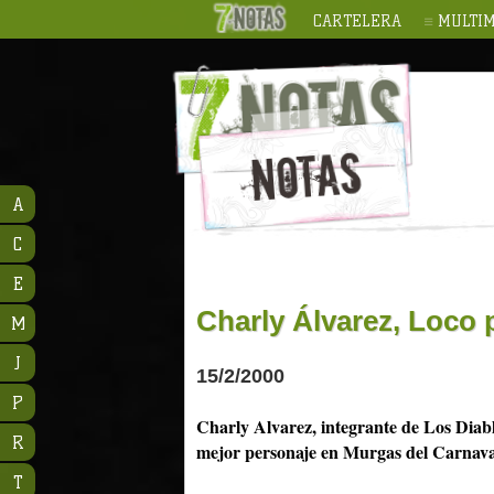
CARTELERA
MULTIM
A
C
E
Charly Álvarez, Loco 
M
J
15/2/2000
P
Charly Alvarez, integrante de Los Diab
R
mejor personaje en Murgas del Carnaval
T