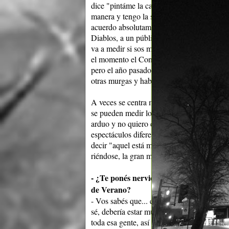
dice "pintáme la cara ahora", o te gritan de
manera y tengo la suerte de estar en un gru
acuerdo absolutamente en todo. Y poder tr
Diablos, a un público tan masivo, tan recep
va a medir si sos mejor o peor que aquel, s
el momento el Concurso tiene que dejarse d
pero el año pasado Los Diablos ganaron, bá
otras murgas y había siete, ocho espectácul
A veces se centra mucho en quién está mej
se pueden medir los espectáculos. Digo, si
arduo y no quiero estar nunca en lugar de 
espectáculos diferentes es dificilísimo. Y 
decir "aquel está mejor que aquel", pero yo
riéndose, la gran mayoría va a disfrutar.
- ¿Te ponés nervioso antes de salir, los 
de Verano?
- Vos sabés que... es raro ¿no?, si yo estoy 
sé, debería estar muerto. Porque el Teatro 
toda esa gente, así (se golpea el pecho), di