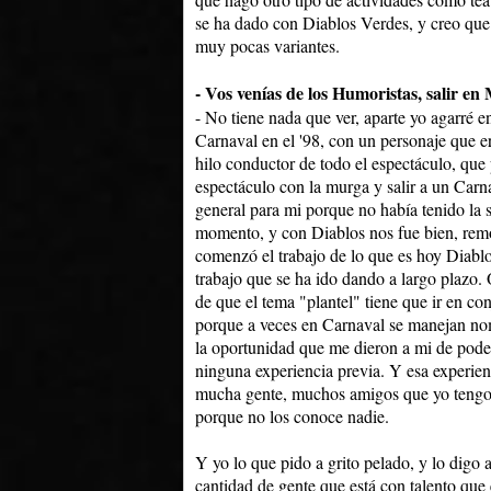
se ha dado con Diablos Verdes, y creo que
muy pocas variantes.
- Vos venías de los Humoristas, salir en 
- No tiene nada que ver, aparte yo agarré 
Carnaval en el '98, con un personaje que era
hilo conductor de todo el espectáculo, que 
espectáculo con la murga y salir a un Ca
general para mi porque no había tenido la s
momento, y con Diablos nos fue bien, remo
comenzó el trabajo de lo que es hoy Diablo
trabajo que se ha ido dando a largo plazo.
de que el tema "plantel" tiene que ir en co
porque a veces en Carnaval se manejan nom
la oportunidad que me dieron a mi de pode
ninguna experiencia previa. Y esa experien
mucha gente, muchos amigos que yo tengo,
porque no los conoce nadie.
Y yo lo que pido a grito pelado, y lo digo 
cantidad de gente que está con talento que