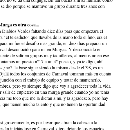
 se dio porque se mantuvo un grupo durante tres años con
Murga es otra cosa...
en Diablos Verdes faltando diez días para que empezara el
 "el teleadicto" que llevaba de la mano todo el hilo, era el
para mi fue el desafío más grande, en diez días preparar un
rnaval desconocido para mi en Murgas. Y desconocido en
uerte de salir en grupos muy taquilleros, al menos no en ese
ntamos un puesto n°17 a un 4° puesto, y ya te digo, ahí
s ¿no?, la base sigue siendo la misma desde el '98, es un
 Ojalá todos los conjuntos de Carnaval tomaran más en cuenta
njunción con el trabajo de equipo y tratar de mantenerlo,
bres, pero yo siempre digo que voy a agradecer toda la vida
r salir de cupletero en una murga grande cuando yo no tenía
cia me tocó que me la dieran a mi, y la agradezco, pero hay
 que tienen mucho talento y que no tienen la oportunidad
así groseramente, es por favor que abran la cabeza a la
 están iniciándose en Carnaval, digo, dejando los espacios