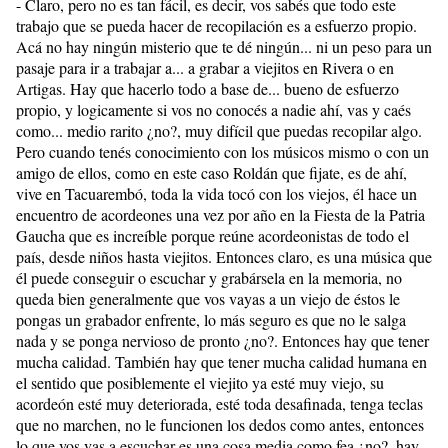
- Claro, pero no es tan fácil, es decir, vos sabés que todo este
trabajo que se pueda hacer de recopilación es a esfuerzo propio.
Acá no hay ningún misterio que te dé ningún... ni un peso para un
pasaje para ir a trabajar a... a grabar a viejitos en Rivera o en
Artigas. Hay que hacerlo todo a base de... bueno de esfuerzo
propio, y logicamente si vos no conocés a nadie ahí, vas y caés
como... medio rarito ¿no?, muy difícil que puedas recopilar algo.
Pero cuando tenés conocimiento con los músicos mismo o con un
amigo de ellos, como en este caso Roldán que fijate, es de ahí,
vive en Tacuarembó, toda la vida tocó con los viejos, él hace un
encuentro de acordeones una vez por año en la Fiesta de la Patria
Gaucha que es increíble porque reúne acordeonistas de todo el
país, desde niños hasta viejitos. Entonces claro, es una música que
él puede conseguir o escuchar y grabársela en la memoria, no
queda bien generalmente que vos vayas a un viejo de éstos le
pongas un grabador enfrente, lo más seguro es que no le salga
nada y se ponga nervioso de pronto ¿no?. Entonces hay que tener
mucha calidad. También hay que tener mucha calidad humana en
el sentido que posiblemente el viejito ya esté muy viejo, su
acordeón esté muy deteriorada, esté toda desafinada, tenga teclas
que no marchen, no le funcionen los dedos como antes, entonces
lo que vos vas a escuchar es una cosa media como fea ¿no?, hay