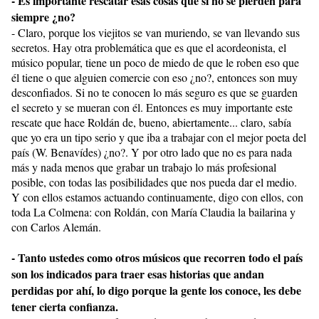
- Es importante rescatar esas cosas que si no se pierden para
siempre ¿no?
- Claro, porque los viejitos se van muriendo, se van llevando sus
secretos. Hay otra problemática que es que el acordeonista, el
músico popular, tiene un poco de miedo de que le roben eso que
él tiene o que alguien comercie con eso ¿no?, entonces son muy
desconfiados. Si no te conocen lo más seguro es que se guarden
el secreto y se mueran con él. Entonces es muy importante este
rescate que hace Roldán de, bueno, abiertamente... claro, sabía
que yo era un tipo serio y que iba a trabajar con el mejor poeta del
país (W. Benavídes) ¿no?. Y por otro lado que no es para nada
más y nada menos que grabar un trabajo lo más profesional
posible, con todas las posibilidades que nos pueda dar el medio.
Y con ellos estamos actuando continuamente, digo con ellos, con
toda La Colmena: con Roldán, con María Claudia la bailarina y
con Carlos Alemán.
- Tanto ustedes como otros músicos que recorren todo el país
son los indicados para traer esas historias que andan
perdidas por ahí, lo digo porque la gente los conoce, les debe
tener cierta confianza.