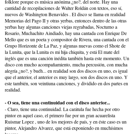
folklore porque es música anónima ¿no?, del norte. Hay una
cantidad de recopilaciones de Walter Roldán con textos, eso sí,
nuevos de Washington Benavides . El disco se llama en realidad
Memorias del Pago II y otras yerbas, entonces dentro de las otras
yerbas hay algunas canciones viejas regrabadas, Nocturno a
Rosario, Muchachito Aindiado, hay una cantada con Enrique De
Mello que es un poeta y compositor de Rivera, una cantada con el
Grupo Horizonte de La Paz, y algunas nuevas como el Shote de
la Lunita, que la Lunita es mi hija chiquita, y está El mate del
inglés que es una canción inédita también hasta este momento. Un
disco con mucho acompañamiento, mucha percusión, con mucha
alegría ¿no?, y buéh... en realidad son dos discos en uno, es igual
que el anterior, el anterior es muy largo, son dos discos en uno. Y
este también, son veintiuna canciones, y dividido en dos partes en
realidad.
- O sea, tiene una continuidad con el disco anterior...
- Claro, tiene una continuidad. La carátula fue hecha por otro
pintor en aquel caso, el primero fue por un gran acuarelista
Ruismar Lopez , uno de los mejores de país, y en éste caso es un
pintor, Alejandro Alvarez, que está exponiendo en muchísimos