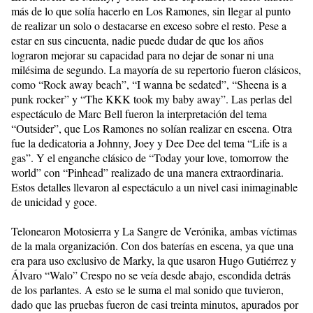
más de lo que solía hacerlo en Los Ramones, sin llegar al punto
de realizar un solo o destacarse en exceso sobre el resto. Pese a
estar en sus cincuenta, nadie puede dudar de que los años
lograron mejorar su capacidad para no dejar de sonar ni una
milésima de segundo. La mayoría de su repertorio fueron clásicos,
como “Rock away beach”, “I wanna be sedated”, “Sheena is a
punk rocker” y “The KKK took my baby away”. Las perlas del
espectáculo de Marc Bell fueron la interpretación del tema
“Outsider”, que Los Ramones no solían realizar en escena. Otra
fue la dedicatoria a Johnny, Joey y Dee Dee del tema “Life is a
gas”. Y el enganche clásico de “Today your love, tomorrow the
world” con “Pinhead” realizado de una manera extraordinaria.
Estos detalles llevaron al espectáculo a un nivel casi inimaginable
de unicidad y goce.
Telonearon Motosierra y La Sangre de Verónika, ambas víctimas
de la mala organización. Con dos baterías en escena, ya que una
era para uso exclusivo de Marky, la que usaron Hugo Gutiérrez y
Álvaro “Walo” Crespo no se veía desde abajo, escondida detrás
de los parlantes. A esto se le suma el mal sonido que tuvieron,
dado que las pruebas fueron de casi treinta minutos, apurados por