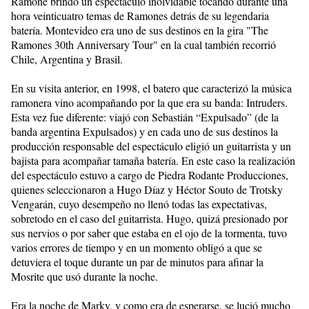
Ramone brindó un espectáculo inolvidable tocando durante una
hora veinticuatro temas de Ramones detrás de su legendaria
batería. Montevideo era uno de sus destinos en la gira "The
Ramones 30th Anniversary Tour" en la cual también recorrió
Chile, Argentina y Brasil.
En su visita anterior, en 1998, el batero que caracterizó la música
ramonera vino acompañando por la que era su banda: Intruders.
Esta vez fue diferente: viajó con Sebastián “Expulsado” (de la
banda argentina Expulsados) y en cada uno de sus destinos la
producción responsable del espectáculo eligió un guitarrista y un
bajista para acompañar tamaña batería. En este caso la realización
del espectáculo estuvo a cargo de Piedra Rodante Producciones,
quienes seleccionaron a Hugo Díaz y Héctor Souto de Trotsky
Vengarán, cuyo desempeño no llenó todas las expectativas,
sobretodo en el caso del guitarrista. Hugo, quizá presionado por
sus nervios o por saber que estaba en el ojo de la tormenta, tuvo
varios errores de tiempo y en un momento obligó a que se
detuviera el toque durante un par de minutos para afinar la
Mosrite que usó durante la noche.
Era la noche de Marky, y como era de esperarse, se lució mucho