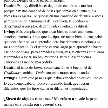
público.
Desus4
estuvo bárbaro también...
Daniel:
Es muy difícil hacer de jurado cuando sos músico,
porque hay una cantidad de cosas que tomás en cuenta que a
veces las exagerás. Te quedás en una cantidad de detalles, a veces
perdés la visión panorámica de la canción, te quedás en
determinados arreglos, determinadas cositas... es difícil.
Irving:
Más complicado que tocar bien es hacer una buena
canción, entonces si vez que los tipos no tocan bien, bueno, sabés
que tocar bien se va a aprender, pero hacer buenas canciones es
más complicado. O el tiempo es más largo para aprender a hacer
ese tipo de cosas, pero aprender a tocar, vas, te encerrás en tu casa
y aprendés a tocar, no hay misterios. Pero el hacer buenas
canciones es mucho más jodido.
Daniel:
El tema de
Lapso
como canción está bueno, el de
Graffolitas
también,
Vinilo
son unos mounstros tocando...
Irving:
Lo otro que pasó es que había variedad de estilos. Eso es
lo que complicaba un poco el resultado final, que fueran
diferentes, que los tipos cantaran diferentes inquietudes.
¿Sirven de algo los concursos? Me refiero a si vale la pena
armar una banda para presentarse.