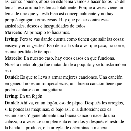
así como: "bueno, ahora en este tema vamos a hacer todos 1/5 del
tema"; eso arruina los temas totalmente. Porque a veces viene un
tema de uno que ya está bien así conceptualmente y no hay
porqué agregarle otras cosas. Hay que pelear contra esas
ansiedades, deseos e inseguridades de todos.
Marcelo:
Al principio lo hacíamos.
Irving:
Pero te vas dando cuenta como tienen que salir las cosas:
ensayo y error ¿viste?. Eso de ir a la sala a ver que pasa, no corre,
es una pérdida de tiempo.
Marcelo:
En nuestro caso, hay otros casos en que funciona.
Nuestra metodología fue mutando de a poquito y se transformó en
eso.
Daniel:
Es que te lleva a armar mejores canciones. Una canción
en general no es un rompecabezas, una buena canción tiene que
poder cantarse con una guitarra...
Irving:
En un fogón.
Daniel:
Ahí va, en un fogón, eso de pique. Después los arreglos,
si le ponés las máquinas, el bajo así, o la distorsión; eso es
secundario. Y generalmente una buena canción nace de una
cabeza, o a veces se complementa entre dos y después el resto de
la banda la produce, o la arregla de determinada manera.