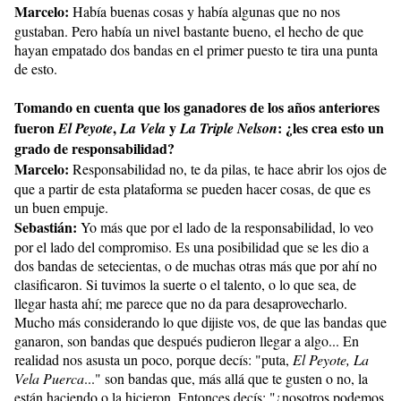
Marcelo:
Había buenas cosas y había algunas que no nos
gustaban. Pero había un nivel bastante bueno, el hecho de que
hayan empatado dos bandas en el primer puesto te tira una punta
de esto.
Tomando en cuenta que los ganadores de los años anteriores
fueron
,
y
: ¿les crea esto un
El Peyote
La Vela
La Triple Nelson
grado de responsabilidad?
Marcelo:
Responsabilidad no, te da pilas, te hace abrir los ojos de
que a partir de esta plataforma se pueden hacer cosas, de que es
un buen empuje.
Sebastián:
Yo más que por el lado de la responsabilidad, lo veo
por el lado del compromiso. Es una posibilidad que se les dio a
dos bandas de setecientas, o de muchas otras más que por ahí no
clasificaron. Si tuvimos la suerte o el talento, o lo que sea, de
llegar hasta ahí; me parece que no da para desaprovecharlo.
Mucho más considerando lo que dijiste vos, de que las bandas que
ganaron, son bandas que después pudieron llegar a algo... En
realidad nos asusta un poco, porque decís: "puta,
El Peyote, La
Vela Puerca
..." son bandas que, más allá que te gusten o no, la
están haciendo o la hicieron. Entonces decís: "¿nosotros podemos