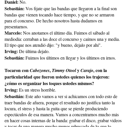
Daniel:
No.
Sebastián:
Vos fijate que las bandas que llegaron a la final son
bandas que vienen tocando hace tiempo, y que no se armaron
para el concurso. De hecho nosotros hasta dudamos en
presentarnos.
Marcelo:
Nos anotamos el último día. Fuimos el sábado al
mediodía: cerraban a las doce el concurso y caímos una y media.
El tipo que nos atendió dijo: "y bueno, dejalo por ahí".
Irving:
De última dejalo.
Sebastián:
Fuimos los últimos en llegar y los últimos en irnos.
Tocaron con
,
y
, con la
Cabezones
Timmy Otool
Carajo
particularidad que fueron ustedes quienes los trajeron:
¿cómo es organizar los toques ustedes mismos?
Irving:
Es un stress horrible.
Sebastián:
Este año vamos a ver si achicamos con todo esto de
traer bandas de afuera, porque el resultado no justifica tanto la
locura, el stress y hasta la guita que se pierde produciendo
espectáculos de esa manera. Vamos a concentrarnos mucho más
en hacer cosas internas de la banda: grabar el disco, grabar videos
y tocar de una manera mucho menos rebuscada de lo que lo