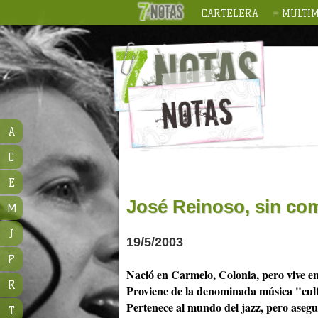
CARTELERA
MULTIM
A
C
E
José Reinoso, sin co
M
J
19/5/2003
P
Nació en Carmelo, Colonia, pero vive e
R
Proviene de la denominada música "cult
Pertenece al mundo del jazz, pero asegu
T