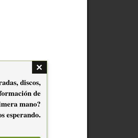
adas, discos,
nformación de
imera mano?
mos esperando.