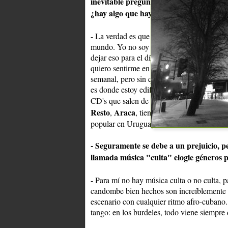
inevitable preguntarte por el paisito: ¿e
¿hay algo que hayas escuchado últimam
- La verdad es que hoy por hoy con Internet 
mundo. Yo no soy muy fanático de Internet
dejar eso para el día que regrese, si es qu
quiero sentirme en Barcelona como que est
semanal, pero sin que se convierta en vicio
es donde estoy edificando mis cosas. Lo q
CD's que salen de los ganadores, o prime
Resto
Araca
,
, tienen un nivel realmente 
popular en Uruguay. Son verdaderos artes
- Seguramente se debe a un prejuicio, p
llamada música "culta" elogie géneros 
- Para mí no hay música culta o no culta, 
candombe bien hechos son increíblemente 
escenario con cualquier ritmo afro-cuban
tango: en los burdeles, todo viene siempre d