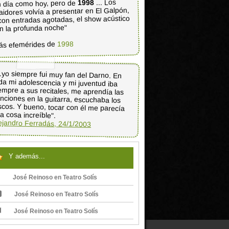
... Los
1998
 día como hoy, pero de
aidores volvía a presentar en El Galpón,
con entradas agotadas, el show acústico
n la profunda noche"
1998
ás efemérides de
..yo siempre fui muy fan del Darno. En
da mi adolescencia y mi juventud iba
empre a sus recitales, me aprendía las
nciones en la guitarra, escuchaba los
scos. Y bueno, tocar con él me parecía
a cosa increíble".
ejandro Ferradás, 24/1/2003
Y además...
José Reinoso en Teatro Solís
José Reinoso en Teatro Solís
José Reinoso en Teatro Solís