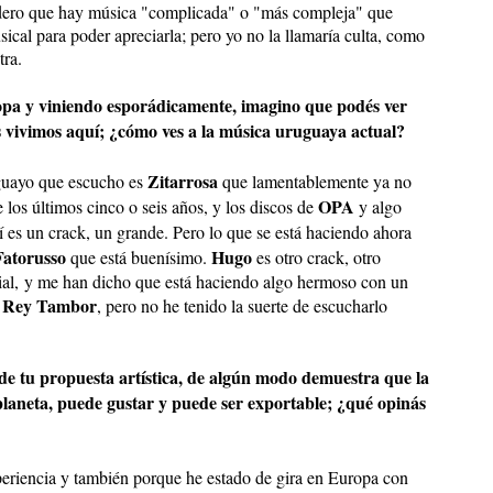
sidero que hay música "complicada" o "más compleja" que
sical para poder apreciarla; pero yo no la llamaría culta, como
tra.
ropa y viniendo esporádicamente, imagino que podés ver
s vivimos aquí; ¿cómo ves a la música uruguaya actual?
Zitarrosa
uguayo que escucho es
que lamentablemente ya no
OPA
e los últimos cinco o seis años, y los discos de
y algo
 es un crack, un grande. Pero lo que se está haciendo ahora
Fatorusso
Hugo
que está buenísimo.
es otro crack, otro
dial, y me han dicho que está haciendo algo hermoso con un
Rey Tambor
a
, pero no he tenido la suerte de escucharlo
 de tu propuesta artística, de algún modo demuestra que la
 planeta, puede gustar y puede ser exportable; ¿qué opinás
xperiencia y también porque he estado de gira en Europa con