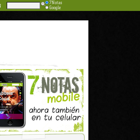
7Notas
N
Google