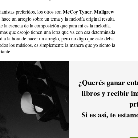
McCoy Tyner
Mullgrew
anistas preferidos, los otros son
,
e hace un arreglo sobre un tema y la melodía original resulta
erde la esencia de la composición que para mí es la melodía.
mas que escojo tienen una letra que va con esa determinada
ad a la hora de hacer un arreglo, pero no digo que esto deba
 todos los músicos, es simplemente la manera que yo siento la
tante.
hablemos de los temas que son de tu autoría, de tu faceta
¿Querés ganar entr
iempre empiezo por una idea que me gusta y al cabo de un
libros y recibir i
e escuchado antes y lo tiro a la basura. Me resulta más fácil
Jobim
trío o cuarteto. Es una barrera que tengo que superar.
pr
pases"
a la papelera, hasta que un día decidió no tirarlos más y
os dio a conocer... ¿Te das cuenta si tiraba a la papelera los
Si es así, te esta
? Qué desastre...
conocido mundialmente, pero sos uruguayo; por eso es