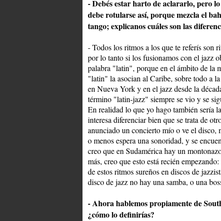
- Debés estar harto de aclararlo, pero l
debe rotularse así, porque mezcla el bah
tango; explicanos cuáles son las diferenc
- Todos los ritmos a los que te referís son 
por lo tanto si los fusionamos con el jazz 
palabra "latin", porque en el ámbito de la
"latin" la asocian al Caribe, sobre todo a 
en Nueva York y en el jazz desde la década
término "latin-jazz" siempre se vio y se si
En realidad lo que yo hago también sería l
interesa diferenciar bien que se trata de ot
anunciado un concierto mío o ve el disco, 
o menos espera una sonoridad, y se encuen
creo que en Sudamérica hay un montonazo d
más, creo que esto está recién empezando: 
de estos ritmos sureños en discos de jazzi
disco de jazz no hay una samba, o una bossa
- Ahora hablemos propiamente de South
¿cómo lo definirías?