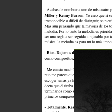
- Acabas de nombrar a uno de mis cuatro pi
Miller
Kenny Barron
y
. Yo creo que si s
irreconocible o difícil de distinguir, se pi
Más aún pensando que la mayoría de los te
melodía. Por lo tanto la melodía es priorid
ser una regla a ser seguida a rajatabla por
música, la melodía es para mí lo más impor
- Bien. Dejemos de lado las versiones y 
como compositor...
- Me cuesta muchísimo componer música, s
rato me parece que me suena a algo que ya h
escoger temas ya hechos y adaptarlos para 
decía que él tiraba muchos
"primeros com
terminarlos como sea; algunos temas jamás l
primeros compases de "Garota de Ipanema"
- Totalmente. Residís en España, sos re