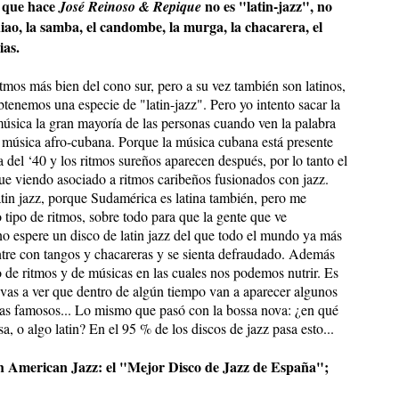
o que hace
no es "latin-jazz", no
José Reinoso & Repique
iao, la samba, el candombe, la murga, la chacarera, el
ias.
ritmos más bien del cono sur, pero a su vez también son latinos,
obtenemos una especie de "latin-jazz". Pero yo intento sacar la
 música la gran mayoría de las personas cuando ven la palabra
la música afro-cubana. Porque la música cubana está presente
 del ‘40 y los ritmos sureños aparecen después, por lo tanto el
gue viendo asociado a ritmos caribeños fusionados con jazz.
atin jazz, porque Sudamérica es latina también, pero me
ro tipo de ritmos, sobre todo para que la gente que ve
no espere un disco de latin jazz del que todo el mundo ya más
tre con tangos y chacareras y se sienta defraudado. Además
e ritmos y de músicas en las cuales nos podemos nutrir. Es
vas a ver que dentro de algún tiempo van a aparecer algunos
stas famosos... Lo mismo que pasó con la bossa nova: ¿en qué
, o algo latin? En el 95 % de los discos de jazz pasa esto...
 American Jazz: el "Mejor Disco de Jazz de España";