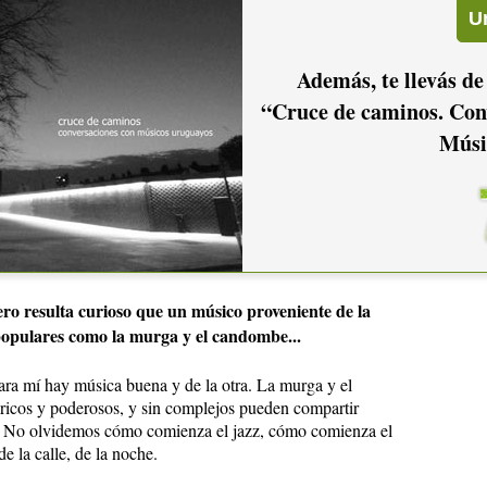
stás al tanto de lo que ocurre en la escena musical local?,
ente que te haya gustado o sorprendido?
Además, te llevás de
es bastante fácil estar al tanto de todo en cualquier parte del
, ni tampoco estoy totalmente pendiente de Uruguay, prefiero
“Cruce de caminos. Con
e eso ocurre. Sobre todo para enfocarme bien donde estoy: no
Músi
oy de paso. Por eso intento tener mi dosis de Uruguay
, porque tengo que estar con las antenas bien alertas acá, que
ue más me gusta de lo que se hace en Uruguay son siempre los
Contrafarsa
Falta y
ros premios de Carnaval. Creo que
,
mundial. Creo que es lo que más nivel tiene en cuanto a música
anos.
ero resulta curioso que un músico proveniente de la
populares como la murga y el candombe...
para mí hay música buena y de la otra. La murga y el
ricos y poderosos, y sin complejos pueden compartir
o. No olvidemos cómo comienza el jazz, cómo comienza el
e la calle, de la noche.