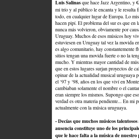
Luis Salinas
G
que hace Jazz Argentino, y
mi trío y al público le encanta y le resulta
todo, en cualquier lugar de Europa. Lo mi
hacen pipí. El problema del sur es que en 
nunca más volvieron, obviamente por causa 
Uruguay. Muchos de esos músicos hoy vive
estuviesen en Uruguay tal vez la movida en 
es algo comunitario, hay constantemente f
sitios tengan una movida fuerte o no la te
mucho. Y mientras mayor cantidad de músic
que en estos lugares surjan proyectos de c
opinar de la actualidad musical uruguaya p
el ‘97 y ‘98, años en los que viví en Mont
cambiaban solamente el nombre o el cantante, 
eran siempre los mismos. Supongo que eso 
verdad es otra materia pendiente... En mi p
actualmente con la música uruguaya.
- Decías que muchos músicos talentosos s
ausencia constituye uno de los principa
que le hace falta a la música de nuestro 