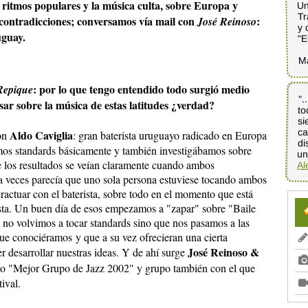
s ritmos populares y la música culta, sobre Europa y
Un
Tr
 contradicciones; conversamos vía mail con
:
José Reinoso
y 
uguay.
"E
M
: por lo que tengo entendido todo surgió medio
Repique
".
to
si
ca
di
sar sobre la música de estas latitudes ¿verdad?
Aldo Caviglia
con
: gran baterista uruguayo radicado en Europa
os standards básicamente y también investigábamos sobre
un
 los resultados se veían claramente cuando ambos
Al
 veces parecía que uno sola persona estuviese tocando ambos
ractuar con el baterista, sobre todo en el momento que está
sta. Un buen día de esos empezamos a "zapar" sobre "Baile
a no volvimos a tocar standards sino que nos pasamos a las
e conociéramos y que a su vez ofrecieran una cierta
José Reinoso &
 desarrollar nuestras ideas. Y de ahí surge
mo "Mejor Grupo de Jazz 2002" y grupo también con el que
ival.