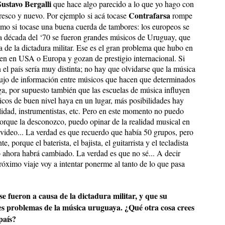
ustavo Bergalli
que hace algo parecido a lo que yo hago con
Contrafarsa
 fresco y nuevo. Por ejemplo si acá tocase
rompe
smo si tocase una buena cuerda de tambores: los europeos se
la década del ‘70 se fueron grandes músicos de Uruguay, que
de la dictadura militar. Ese es el gran problema que hubo en
n en USA o Europa y gozan de prestigio internacional. Si
el país sería muy distinta; no hay que olvidarse que la música
lujo de información entre músicos que hacen que determinados
nga, por supuesto también que las escuelas de música influyen
os de buen nivel haya en un lugar, más posibilidades hay
alidad, instrumentistas, etc. Pero en este momento no puedo
orque la desconozco, puedo opinar de la realidad musical en
evideo... La verdad es que recuerdo que había 50 grupos, pero
porque el baterista, el bajista, el guitarrista y el tecladista
ahora habrá cambiado. La verdad es que no sé... A decir
róximo viaje voy a intentar ponerme al tanto de lo que pasa
e fueron a causa de la dictadura militar, y que su
les problemas de la música uruguaya. ¿Qué otra cosa crees
país?