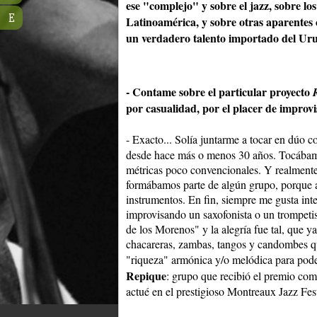
ese "complejo" y sobre el jazz, sobre lo
E
Latinoamérica, y sobre otras aparentes
un verdadero talento importado del Ur
- Contame sobre el particular proyecto
por casualidad, por el placer de improvi
- Exacto... Solía juntarme a tocar en dúo 
desde hace más o menos 30 años. Tocábam
métricas poco convencionales. Y realmente
formábamos parte de algún grupo, porque a
instrumentos. En fin, siempre me gusta inte
improvisando un saxofonista o un trompeti
de los Morenos" y la alegría fue tal, que y
chacareras, zambas, tangos y candombes qu
"riqueza" armónica y/o melódica para poder
Repique
: grupo que recibió el premio co
actué en el prestigioso Montreaux Jazz Fest