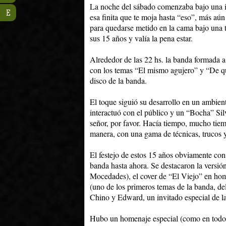
La noche del sábado comenzaba bajo una int
E
esa finita que te moja hasta “eso”, más aú
para quedarse metido en la cama bajo una 
sus 15 años y valía la pena estar.
Alrededor de las 22 hs. la banda formada a 
con los temas “El mismo agujero” y “De qué 
disco de la banda.
El toque siguió su desarrollo en un ambie
interactuó con el público y un “Bocha” Sil
señor, por favor. Hacía tiempo, mucho tiemp
manera, con una gama de técnicas, trucos y
El festejo de estos 15 años obviamente cons
banda hasta ahora. Se destacaron la versi
Mocedades), el cover de “El Viejo” en ho
(uno de los primeros temas de la banda, d
Chino y Edward, un invitado especial de la
Hubo un homenaje especial (como en todos 