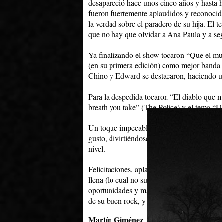
desapareció hace unos cinco años y hasta h
fueron fuertemente aplaudidos y reconocido
la verdad sobre el paradero de su hija. El 
que no hay que olvidar a Ana Paula y a se
Ya finalizando el show tocaron “Que el mun
(en su primera edición) como mejor banda 
Chino y Edward se destacaron, haciendo u
Para la despedida tocaron “El diablo que me
breath you take” (The Police) y el tema “U
Un toque impecable, con muy buen sonido, c
gusto, divirtiéndose entre ellos y con el p
nivel.
Felicitaciones, aplausos y más aplausos par
llena (lo cual no sucedió, seguramente por
oportunidades y mayor difusión de la que y
de su buen rock, y hacerle definitivamente
Martín Giménez