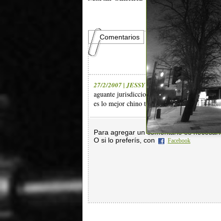
Comentarios
27/2/2007 | JESSY
aguante jurisdiccion nacional !!!!!!!!!!!
es lo mejor chino te amo besossssssss
Para agregar un comentario es necesar
O si lo preferís, con
Facebook