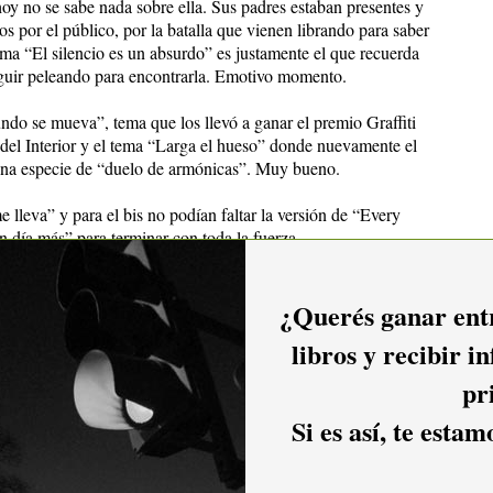
oy no se sabe nada sobre ella. Sus padres estaban presentes y
s por el público, por la batalla que vienen librando para saber
tema “El silencio es un absurdo” es justamente el que recuerda
guir peleando para encontrarla. Emotivo momento.
do se mueva”, tema que los llevó a ganar el premio Graffiti
del Interior y el tema “Larga el hueso” donde nuevamente el
na especie de “duelo de armónicas”. Muy bueno.
 lleva” y para el bis no podían faltar la versión de “Every
n día más” para terminar con toda la fuerza.
on los cuatro integrantes de la banda felices, tocando a
úblico pero sin desatender la música, que tiene un muy buen
¿Querés ganar entr
libros y recibir i
a esta banda con tantos años en la ruta, que merecía una sala
pr
 el clima, que debe haber detenido a varios) y que merece más
a tienen, para que todos puedan disfrutar de su buena música,
Si es así, te esta
 honor a su nombre.