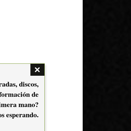
adas, discos,
nformación de
imera mano?
mos esperando.