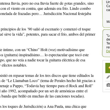
Un
ensa lluvia, pero no esa lluvia fuerte de gotas grandes, sino
Ca
n con el viento en contra, que además era frío. Lindo combo
ca
tonelada de frazadas pero… Jurisdicción Nacional festejaba
M
principios de los ´90 salió al escenario y comenzó el toque
sirve la vida”, potentes, para sacar el frío, ambos del primer
"L
de
Te
re
nte íntimo, con un “Chino” Holt (voz) motivadísimo que
Da
va (guitarra) inspiradísimo… lo espectacular que tocó este
o, que no veía a nadie tocar la guitarra eléctrica de esa
 efectos notables.
istió en repasar temas de los tres discos que tiene editados la
ón de “Le Llamaban Loco” (tema de Perales hecho hit gracias a
menaje a Pappo, “Todavía hay tiempo para el Rock and Roll”
el año 1992, acompañado por un set de armónicas entre el
 banda que brilló en muchas de las canciones tocadas).
los toques de Jurisdicción) a Ana Paula, una chica que