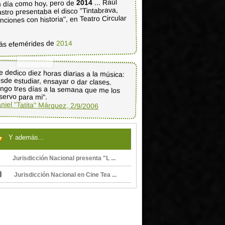
... Raúl
2014
 día como hoy, pero de
stro presentaba el disco "Tintabrava,
nciones con historia", en Teatro Circular
2014
ás efemérides de
e dedico diez horas diarias a la música:
sde estudiar, ensayar o dar clases.
ngo tres días a la semana que me los
servo para mi".
niel "Tatita" Márquez, 2/9/2006
Y además...
Jurisdicción Nacional presenta "L ...
Jurisdicción Nacional en Cine Tea ...