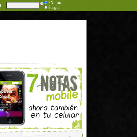
7Notas
N
Google