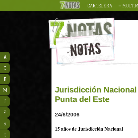
CARTELERA
MULTIM
A
C
E
Jurisdicción Nacional
M
Punta del Este
J
P
24/6/2006
R
15 años de Jurisdicción Nacional
T