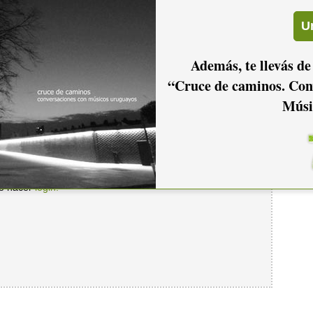
Además, te llevás de
“Cruce de caminos. Con
Músi
io hacer
login.