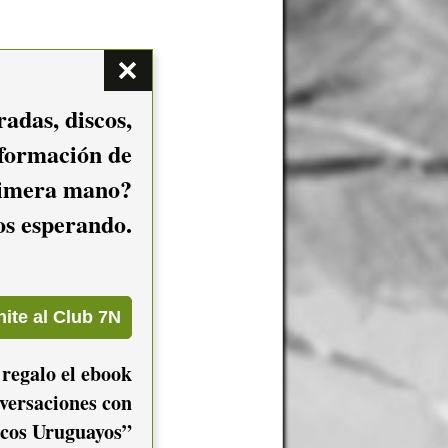
adas, discos,
nformación de
imera mano?
mos esperando.
 regalo el ebook
versaciones con
cos Uruguayos”