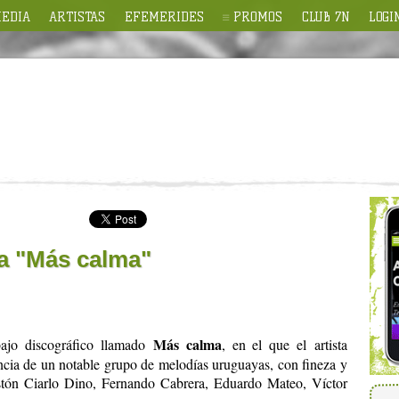
EDIA
ARTISTAS
EFEMERIDES
PROMOS
CLUB 7N
LOGI
a "Más calma"
Más calma
ajo discográfico llamado
, en el que el
artista
encia de un notable grupo de melodías uruguayas, con fineza y
astón Ciarlo Dino, Fernando Cabrera, Eduardo Mateo, Víctor