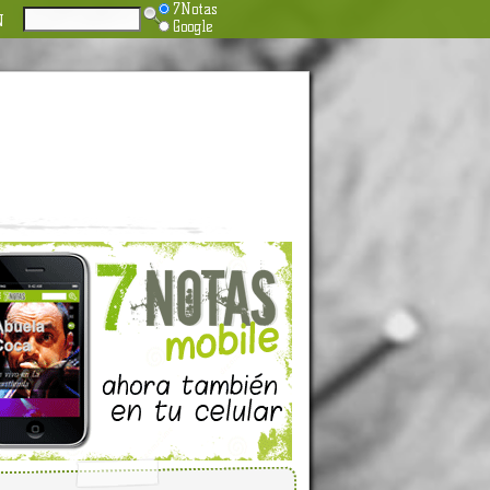
7Notas
N
Google