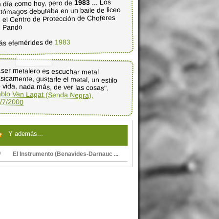
... Los
1983
 día como hoy, pero de
tómagos debutaba en un baile de liceo
 el Centro de Protección de Choferes
e Pando
1983
ás efemérides de
..ser metalero es escuchar metal
sicamente, gustarle el metal, un estilo
 vida, nada más, de ver las cosas".
blo Van Lagat (Senda Negra),
/7/2000
Y además...
El Instrumento (Benavides-Darnauc ...