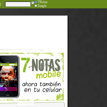
7Notas
N
Google