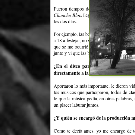
Fueron tiempos de trabajo intenso, junt
Chancho Blois
llegó de Nueva York justo 
los dos días.
Por ejemplo, las bocinas que aparecen en
a 18 a festejar, no se sabía todo lo de
Suár
que se me ocurrió ponerle ruido de ciuda
junto y vi que las bocinas afinaban con el t
¿En el disco participan distintos mú
directamente a las canciones?
Aportaron lo más importante, le dieron vid
los músicos que participaron, todos de cla
lo que la música pedía, en otras palabras,
un placer laburar juntos.
¿Y quién se encargó de la producción mu
Como te decía antes, yo me encargo de to