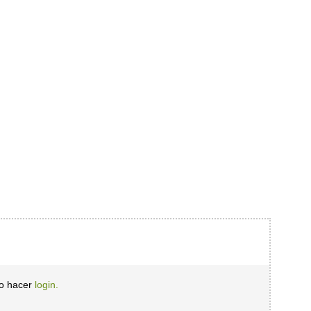
io hacer
login.