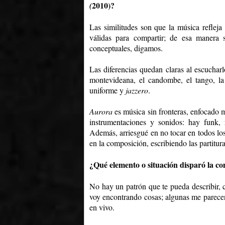
2010)?
(
Las similitudes son que la música refleja
válidas para compartir; de esa manera 
conceptuales, digamos.
Las diferencias quedan claras al escuchar
montevideana, el candombe, el tango, l
uniforme y
jazzero
.
Aurora
es música sin fronteras, enfocado m
instrumentaciones y sonidos: hay funk,
Además, arriesgué en no tocar en todos lo
en la composición, escribiendo las partitu
¿Qué elemento o situación disparó la co
No hay un patrón que te pueda describir,
voy encontrando cosas; algunas me parecen
en vivo.