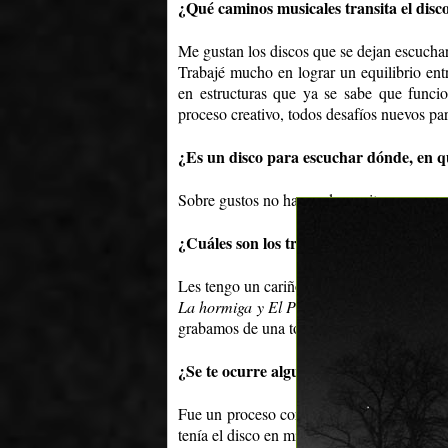
¿Qué caminos musicales transita el disc
Me gustan los discos que se dejan escuchar 
Trabajé mucho en lograr un equilibrio entr
en estructuras que ya se sabe que funcio
proceso creativo, todos desafíos nuevos pa
¿Es un disco para escuchar dónde, en 
Sobre gustos no hay nada escrito…
¿Cuáles son los tres temas que más te g
Les tengo un cariño especial a todos los te
La hormiga y El Planetario
con sus cuatro
grabamos de una toma y así quedó…
¿Se te ocurre alguna anécdota sucedida
Fue un proceso corto, entramos a mediados
tenía el disco en mis manos, con tapa y t