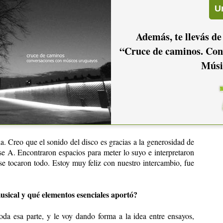
o a
Santi Montoro
, y de mucha sincronía con los músicos; el
para grabar la percusión y
Maxi
grababa y se iba a Alemania a
Además, te llevás de
“Cruce de caminos. Con
Urban Funk
las grabé el día en que le ganamos a Italia; salimos
Músi
ez
todavía y yo no sabía que iba a grabar el disco… La cosa es
d al tema y me acordé que tenía grabado eso, cuando lo puse
ema fue una alegría indescriptible.
sicos invitados? ¿Qué cosas fundamentales han aportado
a. Creo que el sonido del disco es gracias a la generosidad de
se A. Encontraron espacios para meter lo suyo e interpretaron
 se tocaron todo. Estoy muy feliz con nuestro intercambio, fue
sical y qué elementos esenciales aportó?
da esa parte, y le voy dando forma a la idea entre ensayos,