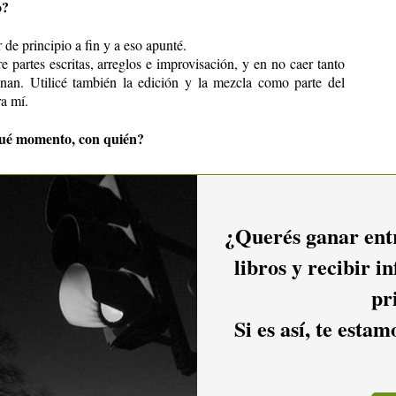
o?
de principio a fin y a eso apunté.
e partes escritas, arreglos e improvisación, y en no caer tanto
nan. Utilicé también la edición y la mezcla como parte del
ra mí.
qué momento, con quién?
ustan y por qué?
¿Querés ganar entr
mas, no puedo diferenciar tres.
libros y recibir i
 movimientos es el que me llevó más trabajo y
Urban Funk
lo
pr
Si es así, te esta
 durante el proceso de grabación?
 de setiembre al estudio y la primera semana de diciembre ya
odo…