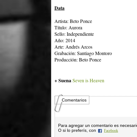
Data
Artista: Beto Ponce
Título:
Aurora
Sello: Independiente
Año: 2014
Arte:
Andrés Arcos
Grabación: Santiago Montoro
Producción: Beto Ponce
+ Suena
Seven is Heaven
Comentarios
Para agregar un comentario es necesar
O si lo preferís, con
Facebook