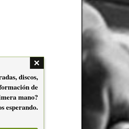
adas, discos,
nformación de
imera mano?
mos esperando.