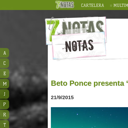
CARTELERA
MULTIM
A
C
E
Beto Ponce presenta 
M
J
21/9/2015
P
R
T