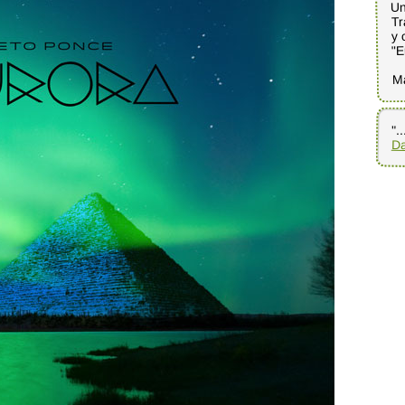
Un
Tr
y 
"E
M
".
Da