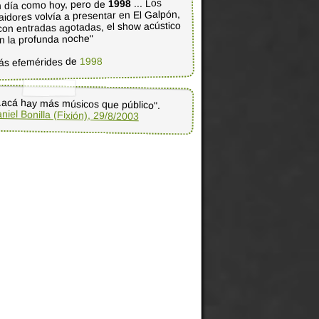
... Los
1998
 día como hoy, pero de
aidores volvía a presentar en El Galpón,
con entradas agotadas, el show acústico
n la profunda noche"
1998
ás efemérides de
..acá hay más músicos que público".
niel Bonilla (Fixión), 29/8/2003