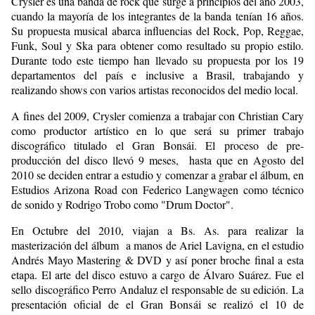
Crysler es una banda de rock que surge a principios del año 2003,
cuando la mayoría de los integrantes de la banda tenían 16 años.
Su propuesta musical abarca influencias del Rock, Pop, Reggae,
Funk, Soul y Ska para obtener como resultado su propio estilo.
Durante todo este tiempo han llevado su propuesta por los 19
departamentos del país e inclusive a Brasil, trabajando y
realizando shows con varios artistas reconocidos del medio local.
A fines del 2009, Crysler comienza a trabajar con Christian Cary
como productor artístico en lo que será su primer trabajo
discográfico titulado el Gran Bonsái. El proceso de pre-
producción del disco llevó 9 meses, hasta que en Agosto del
2010 se deciden entrar a estudio y comenzar a grabar el álbum, en
Estudios Arizona Road con Federico Langwagen como técnico
de sonido y Rodrigo Trobo como "Drum Doctor".
En Octubre del 2010, viajan a Bs. As. para realizar la
masterización del álbum a manos de Ariel Lavigna, en el estudio
Andrés Mayo Mastering & DVD y así poner broche final a esta
etapa. El arte del disco estuvo a cargo de Álvaro Suárez. Fue el
sello discográfico Perro Andaluz el responsable de su edición. La
presentación oficial de el Gran Bonsái se realizó el 10 de