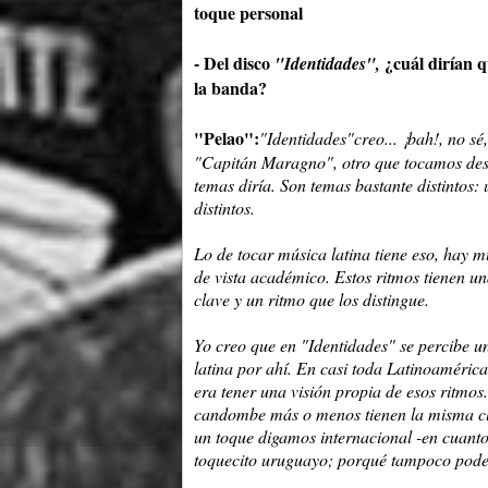
toque personal
- Del disco
¿cuál dirían q
"Identidades",
la banda?
"Pelao":
"Identidades"
creo... ¡bah!, no s
"Capitán Maragno",
otro que tocamos de
temas diría. Son temas bastante distintos:
distintos.
Lo de tocar
música latina
tiene eso, hay m
de vista académico. Estos ritmos tienen u
clave y un ritmo que los distingue.
Yo creo que en
"Identidades"
se percibe 
latina
por ahí. En casi toda
Latinoamérica
era tener una visión propia de esos ritmos
candombe
más o menos tienen la misma c
un toque digamos internacional -en cuanto
toquecito uruguayo; porqué tampoco pode