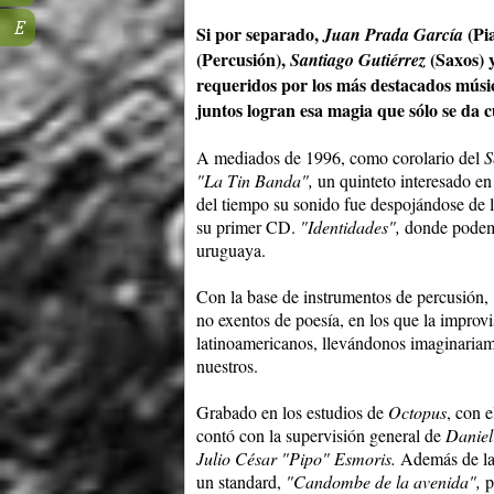
E
Si por separado,
(Pi
Juan Prada García
(Percusión),
(Saxos) 
Santiago Gutiérrez
requeridos por los más destacados músico
juntos logran esa magia que sólo se da cu
A mediados de 1996, como corolario del
S
"La Tin Banda",
un quinteto interesado en 
del tiempo su sonido fue despojándose de l
su primer CD.
"Identidades",
donde podemo
uruguaya.
Con la base de instrumentos de percusión,
no exentos de poesía, en los que la improvi
latinoamericanos, llevándonos imaginariam
nuestros.
Grabado en los estudios de
Octopus
, con 
contó con la supervisión general de
Daniel
Julio César "Pipo" Esmoris.
Además de las
un standard,
"Candombe de la avenida",
p