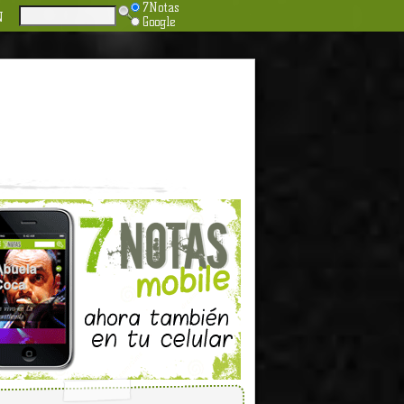
7Notas
N
Google