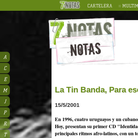
CARTELERA
MULTIM
A
C
E
La Tin Banda, Para es
M
J
15/5/2001
P
En 1996, cuatro uruguayos y un cubano
R
Hoy, presentan su primer CD "Identida
principales ritmos afro-latinos, con un 
T