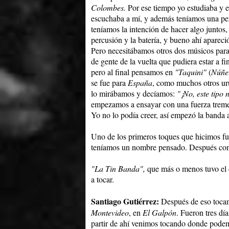
Colombes.
Por ese tiempo yo estudiaba y 
escuchaba a mí, y además teníamos una per
teníamos la intención de hacer algo juntos
percusión y la batería, y bueno ahí aparec
Pero necesitábamos otros dos músicos par
de gente de la vuelta que pudiera estar a fi
pero al final pensamos en
"Taquini"
(
Núñe
se fue para
España
, como muchos otros u
lo mirábamos y decíamos:
"¡No, este tipo 
empezamos a ensayar con una fuerza treme
Yo no lo podía creer, así empezó la banda a
Uno de los primeros toques que hicimos fu
teníamos un nombre pensado. Después como
"La Tin Banda",
que más o menos tuvo el 
a tocar.
Santiago Gutiérrez:
Después de eso tocam
Montevideo
, en
El Galpón
. Fueron tres dí
partir de ahí venimos tocando donde podem