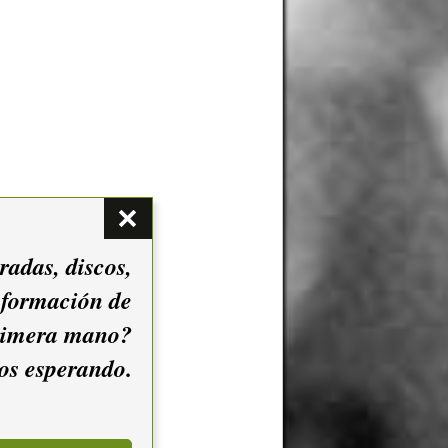
adas, discos,
información de
rimera mano?
mos esperando.