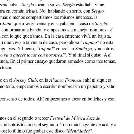
escuchaba a
Sergio
tocar, a su ves
Sergio
estudiaba y me
ra en común (risas). No, hablando en serio, con
Sergio
, más o menos compartíamos los mismos intereses, la
ió
Juan
, que a veces venía y ensayaba en la casa de
Sergio
.
a conformar una banda, y empezamos a manejar nombres así
n con lo que queríamos. En la casa enfrente vivía un bajista,
z
)
que vivía a la vuelta de casa, pero ahora
"Taquini"
no está,
ruguayos. Y bueno,
"Taquini"
conocía a
Santiago
, y nosotros
no va a querer tocar con nosotros!"
. Y al final si quiso. Así
nda. En el primer ensayo quedaron armados como tres temas.
 tocar.
e en el
Jockey Club
, en la
Alianza Francesa
; ahí ni siquiera
 todo, empezamos a escribir nombres en un papelito y salió
consenso de todos. Ahí empezamos a tocar en boliches y eso,
os en el segundo o tercer
Festival de Música Jazz de
as, nosotros tocamos el segundo. Tocó mucha gente de acá, y a
os; lo último fue grabar este disco
"Identidades".