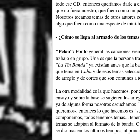
todo ese CD, entonces queríamos darle a e
que no fuera nuestro, que fuera como un p
Nosotros tocamos temas de otros autores
algo que fuera como una especie de mini-h
- ¿Cómo se llega al armado de los temas
"Pelao":
Por lo general las canciones vie
trabajo en grupo. Una es que la persona tr
"La Tin Banda"
ya existían antes que la b
que tenía en
Cuba
y de esos temas selecci
de arreglo y de cortes que son comunes a t
La otra modalidad es la que hacemos, por 
ensayo y sobre la base se sugieren los arr
ya de alguna forma nosotros escuchamos
"
queremos-, entonces lo que hacemos es "su
componemos, todos tenemos temas... tene
temas se adaptan al formato de la banda.
se dio más en los últimos tiempos, al princ