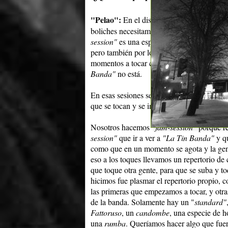
"Pelao":
En el disco
"Identidades"
lo que 
boliches necesitamos tocar cosas conocida
session"
es una especie de sesión de impro
pero también por lo general en el transcurs
momentos a tocar con el grupo, incluso to
Banda"
no está.
En esas sesiones se tocan temas que se ll
que se tocan y se improvisan. Esa es la bas
Nosotros hacemos
"jam-session"
porque re
session"
que ir a ver a
"La Tin Banda"
y 
como que en un momento se agota y la gent
eso a los toques llevamos un repertorio de
que toque otra gente, para que se suba y t
hicimos fue plasmar el repertorio propio, 
las primeras que empezamos a tocar, y otras
de la banda. Solamente hay un "
standard"
Fattoruso
, un
candombe
, una especie de h
una
rumba
. Queríamos hacer algo que fue