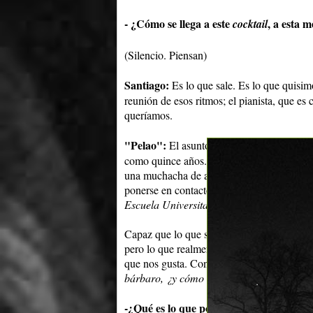
- ¿Cómo se llega a este
, a esta m
cocktail
(Silencio. Piensan)
Santiago:
Es lo que sale. Es lo que quisim
reunión de esos ritmos; el pianista, que es 
queríamos.
"Pelao":
El asunto es que
Juan
y
Sergio
s
como quince años. Eso estaría bueno que t
una muchacha de acá que fue a
Cuba,
y ap
ponerse en contacto con él. Ellos tenían u
Escuela Universitaria de Música.
Capaz que lo que sería importante decir es 
pero lo que realmente teníamos ganas de ha
que nos gusta. Con otra gente nosotros vam
bárbaro, ¿y cómo es el arreglo, cuándo h
-¿Qué es lo que podemos encontrar en
"