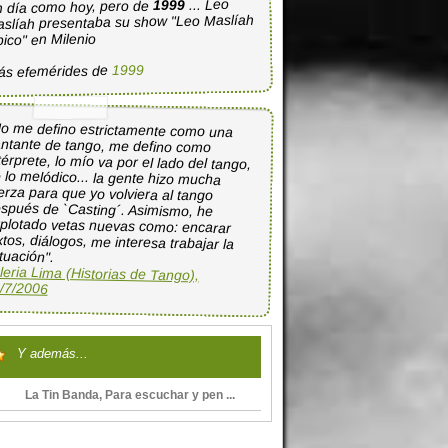
... Leo
1999
 día como hoy, pero de
slíah presentaba su show "Leo Maslíah
pico" en Milenio
1999
ás efemérides de
No me defino estrictamente como una
antante de tango, me defino como
térprete, lo mío va por el lado del tango,
 lo melódico... la gente hizo mucha
uerza para que yo volviera al tango
espués de `Casting´. Asimismo, he
xplotado vetas nuevas como: encarar
xtos, diálogos, me interesa trabajar la
tuación".
leria Lima (Historias de Tango),
/7/2006
Y además...
La Tin Banda, Para escuchar y pen ...