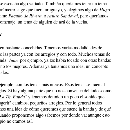
se escucha algo variado. También queríamos tener un tema
arámetro, algo que fuera uruguayo, y elegimos algo de
Hugo
.
 como
Paquito de Rivera
, o
Arturo Sandoval
, pero queríamos
omenaje, un tema de alguien de acá de la vuelta.
?
nen bastante concebidas. Tenemos varias modalidades de
ae las partes ya con los arreglos y con todo. Muchos temas de
anda.
Juan,
por ejemplo, ya los había tocado con otras bandas
onó los mejores. Además ya teníamos una idea, un concepto
odos.
ejemplo, con los temas más nuevos. Esos temas se traen al
eglos. Si hay alguna parte que no nos convence del todo -como
La Tin Banda"
y tenemos definido un poco el sonido que
gerir" cambios, pequeños arreglos. Por lo general todos
mos una idea de cómo queremos que suene la banda y de qué
 Cuando proponemos algo sabemos por donde va; aunque esto
ipio no éramos así.