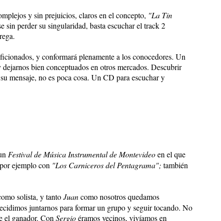
complejos y sin prejuicios, claros en el concepto,
"La Tin
se sin perder su singularidad, basta escuchar el track 2
rega.
 aficionados, y conformará plenamente a los conocedores. Un
 y dejarnos bien conceptuados en otros mercados. Descubrir
 su mensaje, no es poca cosa. Un CD para escuchar y
 un
Festival de Música Instrumental de Montevideo
en el que
por ejemplo con
"Los Carniceros del Pentagrama";
también
como solista, y tanto
Juan
como nosotros quedamos
decidimos juntarnos para formar un grupo y seguir tocando. No
e el ganador. Con
Sergio
éramos vecinos, vivíamos en