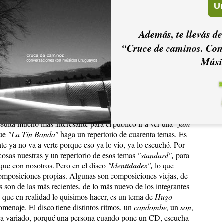
se plasma es el repertorio propio. Nosotros para tocar en los
s, y sobre todo por nuestra modalidad
"jam-session".
La
"jam-
Además, te llevás de
visación en la que hay un grupo base, que somos nosotros,
“Cruce de caminos. Con
o del espectáculo suben cuatro o cinco personas en distintos
Músi
dos en el mismo momento; hay instantes en los que
"La Tin
aman
"standard",
temas conocidos por todo el mundo, temas
e de la música instrumental: la improvisación.
sulta mucho más interesante para el público ir a ver una
"jam-
que
"La Tin Banda"
haga un repertorio de cuarenta temas. Es
e ya no va a verte porque eso ya lo vio, ya lo escuchó. Por
 cosas nuestras y un repertorio de esos temas
"standard",
para
oque con nosotros. Pero en el disco
"Identidades",
lo que
composiciones propias. Algunas son composiciones viejas, de
 son de las más recientes, de lo más nuevo de los integrantes
, que en realidad lo quisimos hacer, es un tema de
Hugo
omenaje. El disco tiene distintos ritmos, un
candombe
, un
son
,
ra variado, porqué una persona cuando pone un CD, escucha