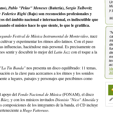
Un
Ma
ano),
(Batería),
Pablo "Pelao" Meneses
Sergio Tulbovitz
y 
y
(Bajo) son reconocidos profesionales y
Federico Righi
M
s del ámbito nacional e internacional, es indiscutible que
ando el músico hace lo que siente, lo que le gratifica.
"
c
in
de
f
d
e
te
egundo Festival de Música Instrumental de Montevideo
, nace
cultivar y experimentar los ritmos afro-latinos. Con el paso
as influencias, haciéndose más personal. Es precisamente en
s sentir y descubrir lo mejor del
Latin Jazz
con el toque a la
ac
"La Tin Banda"
nos presenta un disco equilibrado: 11 temas,
Va
sación es la clave para acercarnos a los ritmos y los sonidos
30
ente a lugares, paisajes y personajes que percibimos como
el apoyo del
Fondo Nacional de Música
(FONAM), el disco
 Báez,
y con los músicos invitados
Dionisio "Nico" Almeida
y
 composiciones de los integrantes de la banda, el CD incluye
erteneciente a
Hugo Fattoruso
.