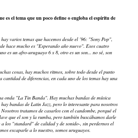
ue es el tema que un poco define o engloba el espíritu de
é, hay varios temas que hacemos desde el ´96:
"Sony Pop",
sde hace mucho es
"Esperando año nuevo".
Esos cuatro
 uno es un
afro-uruguayo
6 x 8, otro es un
son
... no sé, son
uchas cosas, hay muchos ritmos, sobre todo desde el punto
na cantidad de diferencias, en cada uno de los temas hay una
una onda
"La Tin Banda".
Hay muchas bandas de
música
hay bandas de
Latin Jazz,
pero lo interesante para nosotros
. Nosotros tratamos de casarlos con el
candombe,
porqué el
lave que el
son
y la
rumba
, pero también buscábamos darle
 a los
"standard"
de calidad y de sonido-, sin perdernos el
mos escaparle a lo nuestro, somos uruguayos.