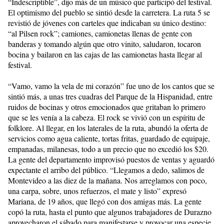
“Indescriptible”, dijo más de un músico que participó del festival.
El optimismo del pueblo se sintió desde la carretera. La ruta 5 se
revistió de jóvenes con carteles que indicaban su único destino:
“al Pilsen rock”; camiones, camionetas llenas de gente con
banderas y tomando algún que otro vinito, saludaron, tocaron
bocina y bailaron en las cajas de las camionetas hasta llegar al
festival.
“Vamo, vamo la vela de mi corazón” fue uno de los cantos que se
sintió más, a unas tres cuadras del Parque de la Hispanidad, entre
ruidos de bocinas y otros emocionados que gritaban lo primero
que se les venía a la cabeza. El rock se vivió con un espíritu de
folklore. Al llegar, en los laterales de la ruta, abundó la oferta de
servicios como agua caliente, tortas fritas, guardado de equipaje,
empanadas, milanesas, todo a un precio que no excedió los $20.
La gente del departamento improvisó puestos de ventas y aguardó
expectante el arribo del público. “Llegamos a dedo, salimos de
Montevideo a las diez de la mañana. Nos arreglamos con poco,
una carpa, sobre, unos refuerzos, el mate y listo” expresó
Mariana, de 19 años, que llegó con dos amigas más. La gente
copó la ruta, hasta el punto que algunos trabajadores de Durazno
aprovecharon el sábado para manifestarse y provocar una especie