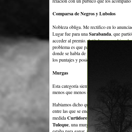
relación con un público que los acompañó c
Comparsa de Negros y Lubolos
Nobleza obliga. Me rectifico en lo anuncia
Sarabanda
Lugar fue para una
, que parti
acceder al premio. A título personal igual 
problema es que parece que las comparsas 
donde se habla de los negros y la esclavitud
los puntajes y posiciones finales. El conju
Murgas
Esta categoría siempre da que hablar, si n
menos que menos con las posiciones finale
Habíamos dicho que para nosotros los ganad
Asaltantes c
entre las que se encontraban:
Curtidores de hongos
medida
. Si bien g
Tuleque
, una murga que sin despreciar, t
estaba para ganar, no estaba en los planes 