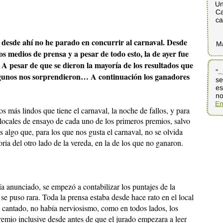
Un
Ca
ca
y desde ahí no he parado en concurrir al carnaval. Desde
M
tos medios de prensa y a pesar de todo esto, la de ayer fue
 A pesar de que se dieron la mayoría de los resultados que
".
se
es
lgunos nos sorprendieron… A continuación los ganadores
no
Em
s más lindos que tiene el carnaval, la noche de fallos, y para
 locales de ensayo de cada uno de los primeros premios, salvo
s algo que, para los que nos gusta el carnaval, no se olvida
ria del otro lado de la vereda, en la de los que no ganaron.
ía anunciado, se empezó a contabilizar los puntajes de la
 se puso rara. Toda la prensa estaba desde hace rato en el local
o cantado, no había nerviosismo, como en todos lados, los
remio inclusive desde antes de que el jurado empezara a leer