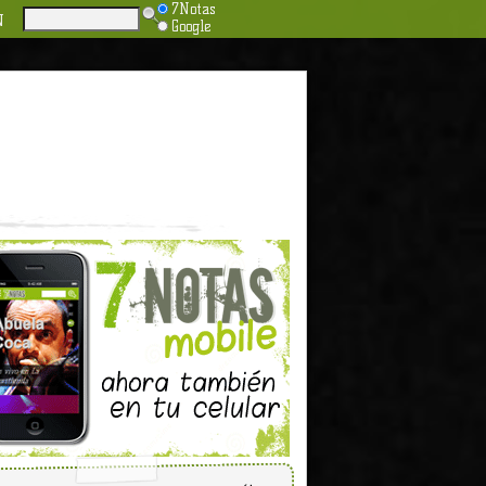
7Notas
N
Google