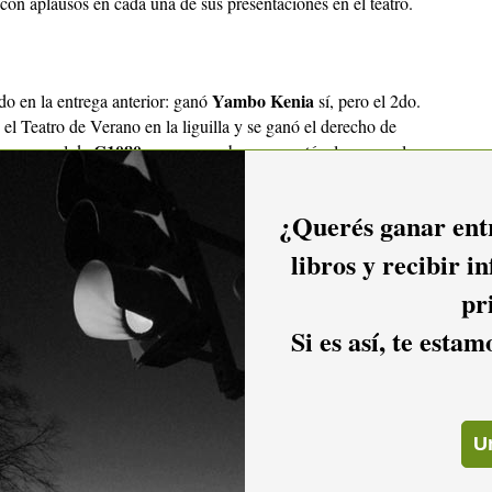
on aplausos en cada una de sus presentaciones en el teatro.
Yambo Kenia
do en la entrega anterior: ganó
sí, pero el 2do.
ó el Teatro de Verano en la liguilla y se ganó el derecho de
C1080
creo que el de
era un muy buen espectáculo y que el
de negros y lubolos sólo pueden presentar espectáculos en
; cuando se quiere innovar no está bien visto y se refleja en
¿Querés ganar entr
“Piel Kanela”
nto de
quedó efectivamente en la 4ª. posición.
libros y recibir i
pr
o nos quedamos conformes con los resultados de La Liguilla,
Si es así, te esta
s.
ores en esta categoría eran tres, a lo sumo cuatro murgas,
on Patentes, Agarrate Catalina, Falta y Resto
y en menor
El Gran
anó Asaltantes con Patentes, el 2do. Lugar fue para
iene buen coro, buenos trajes, grandes componentes… no
de nadie, ni siquiera los de ellos mismos, es más, apuesto que