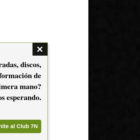
adas, discos,
nformación de
imera mano?
mos esperando.