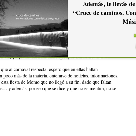
Además, te llevás de
eron para este carnaval nunca estuvo El Gran Tuleque en los
“Cruce de caminos. Con
, cubren muy bien todos los rubros y en un concurso con
y Falta y Resto también cubrían los rubros y sin embargo los
Músi
saltantes con Patentes, se vivió la fiesta con mucha alegría y
ás precisamente, por lo que ellos mismos decían: que el título
, con mucha historia. Algunos de sus integrantes ya estaban
enza y preparándose como siempre para el otro carnaval.
o que al carnaval respecta, espero que en ellas hallan
poco más de la materia, enterarse de noticias, informaciones,
 esta fiesta de Momo que no llegó a su fin, dado que faltan
nes… y además, por eso que se dice y que no es mentira, no se