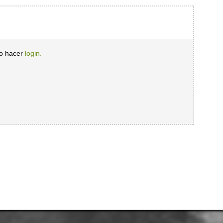
io hacer
login.