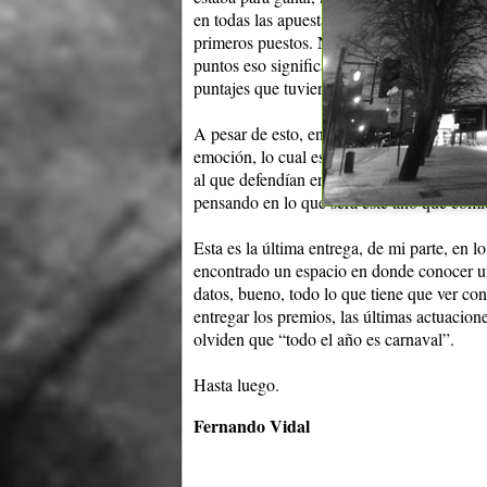
en todas las apuestas y pencas que se hici
primeros puestos. No es algo inexplicable
puntos eso significa mucho, pero Catalina 
puntajes que tuvieron fueron bajísimos.
A pesar de esto, en el local de ensayo de A
emoción, lo cual es lógico, pero lo digo, m
al que defendían era una “mochila” enorme
pensando en lo que será este año que comi
Esta es la última entrega, de mi parte, en l
encontrado un espacio en donde conocer un 
datos, bueno, todo lo que tiene que ver con
entregar los premios, las últimas actuacio
olviden que “todo el año es carnaval”.
Hasta luego.
Fernando Vidal