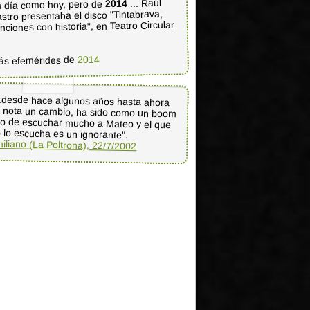
... Raúl
2014
 día como hoy, pero de
stro presentaba el disco "Tintabrava,
nciones con historia", en Teatro Circular
2014
ás efemérides de
..desde hace algunos años hasta ahora
 nota un cambio, ha sido como un boom
o de escuchar mucho a Mateo y el que
 lo escucha es un ignorante".
iliano (La Poltrona), 22/7/2002