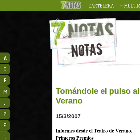
CARTELERA
MULTIM
A
C
E
Tomándole el pulso al
M
Verano
J
P
15/3/2007
R
Informes desde el Teatro de Verano.
T
Primeros Premios