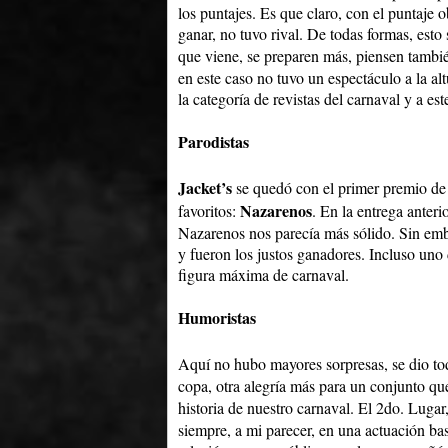
los puntajes. Es que claro, con el puntaje 
ganar, no tuvo rival. De todas formas, esto 
que viene, se preparen más, piensen tambi
en este caso no tuvo un espectáculo a la a
la categoría de revistas del carnaval y a es
Parodistas
Jacket’s
se quedó con el primer premio de l
Nazarenos
favoritos:
. En la entrega anter
Nazarenos nos parecía más sólido. Sin emb
y fueron los justos ganadores. Incluso un
figura máxima de carnaval.
Humoristas
Aquí no hubo mayores sorpresas, se dio to
copa, otra alegría más para un conjunto que
historia de nuestro carnaval. El 2do. Luga
siempre, a mi parecer, en una actuación ba