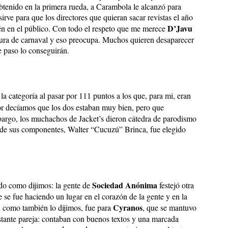
obtenido en la primera rueda, a Carambola le alcanzó para
sirve para que los directores que quieran sacar revistas el año
D’Javu
én en el público. Con todo el respeto que me merece
ltura de carnaval y eso preocupa. Muchos quieren desaparecer
te paso lo conseguirán.
a categoría al pasar por 111 puntos a los que, para mi, eran
ior decíamos que los dos estaban muy bien, pero que
argo, los muchachos de Jacket’s dieron cátedra de parodismo
o de sus componentes, Walter “Cucuzú” Brinca, fue elegido
Sociedad Anónima
do como dijimos: la gente de
festejó otra
 se fue haciendo un lugar en el corazón de la gente y en la
Cyranos
r, como también lo dijimos, fue para
, que se mantuvo
stante pareja: contaban con buenos textos y una marcada