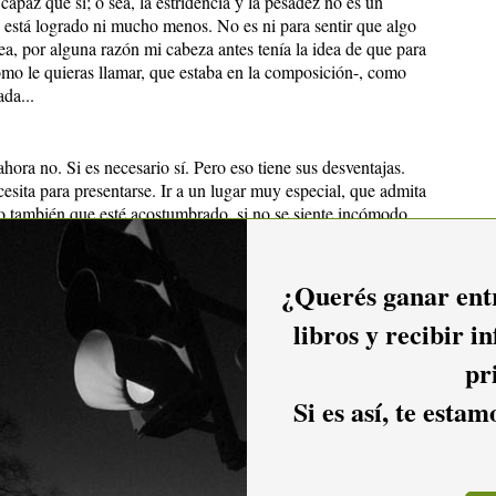
capaz que sí; o sea, la estridencia y la pesadez no es un
o está logrado ni mucho menos. No es ni para sentir que algo
ea, por alguna razón mi cabeza antes tenía la idea de que para
omo le quieras llamar, que estaba en la composición-, como
ada...
ahora no. Si es necesario sí. Pero eso tiene sus desventajas.
cesita para presentarse. Ir a un lugar muy especial, que admita
o también que esté acostumbrado, si no se siente incómodo.
o... yo qué sé, se necesitan muchas cosas, y al final termina
entendés? Ahora eso no es necesario. Igual, el disco esta ahí,
 para adelante como hace la gente...
¿Querés ganar entr
libros y recibir i
on para sentirse artistas. ¿Eso qué quiere decir?
, que todo un pensamiento musical de un momento está
pr
a etapa en cierta forma. Y yo no sé si es sentirse artista,
a tesis es algo que se hace más que nada para aprender ¿no?,
Si es así, te esta
te disco aprendí cómo se hace un disco básicamente, lo cual
 Básicamente yo considero este disco como un disco que me
 me siento representado por él en este momento...