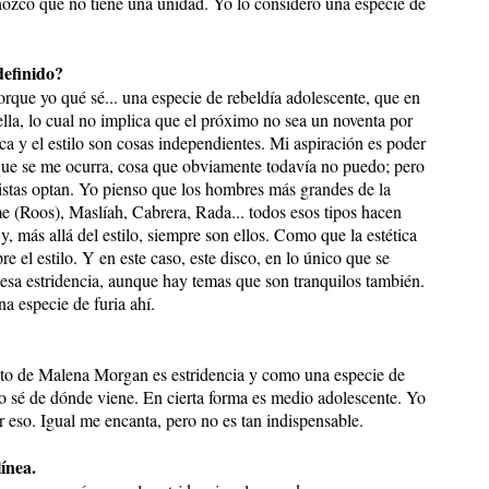
nozco que no tiene una unidad. Yo lo considero una especie de
definido?
porque yo qué sé... una especie de rebeldía adolescente, que en
ella, lo cual no implica que el próximo no sea un noventa por
ca y el estilo son cosas independientes. Mi aspiración es poder
l que se me ocurra, cosa que obviamente todavía no puedo; pero
tistas optan. Yo pienso que los hombres más grandes de la
 (Roos), Maslíah, Cabrera, Rada... todos esos tipos hacen
, más allá del estilo, siempre son ellos. Como que la estética
re el estilo. Y en este caso, este disco, en lo único que se
 esa estridencia, aunque hay temas que son tranquilos también.
a especie de furia ahí.
cito de Malena Morgan es estridencia y como una especie de
no sé de dónde viene. En cierta forma es medio adolescente. Yo
r eso. Igual me encanta, pero no es tan indispensable.
ínea.