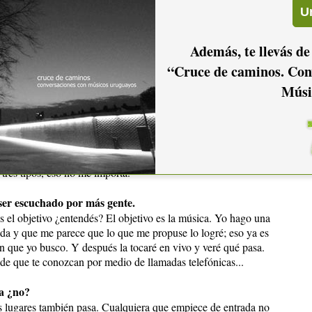
e viene, a la gente que le guste lo que yo haga, lo único que
ue hice con la banda Malena Morgan. El laburo que hicimos con
, porque en la etapa que se hizo el disco, el que estaba más
Además, te llevás de
tener para mostrar.
“Cruce de caminos. Con
las pocas ganas de promocionarlo?
Músi
 que pasa es que a mí me interesa más estar tocando y hacer
ción y que quede bien y tenerla para tocar en vivo, que
rtir el tiempo en hacer otra canción que llamar gente para
l yo no voy a terminar nunca de componer. Yo voy a tener
ste disco va a estar ahí, va a formar parte de una carrera
, tres tipos, eso no me importa.
 ser escuchado por más gente.
s el objetivo ¿entendés? El objetivo es la música. Yo hago una
da y que me parece que lo que me propuse lo logré; eso ya es
ión que yo busco. Y después la tocaré en vivo y veré qué pasa.
 de que te conozcan por medio de llamadas telefónicas...
na ¿no?
 lugares también pasa. Cualquiera que empiece de entrada no