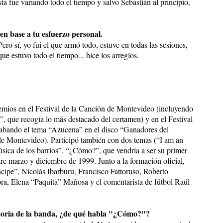
ista fue variando todo el tiempo y salvo Sebastián al principio,
en base a tu esfuerzo personal.
Pero sí, yo fui el que armó todo, estuve en todas las sesiones,
que estuvo todo el tiempo... hice los arreglos.
ios en el Festival de la Canción de Montevideo (incluyendo
, que recogía lo más destacado del certamen) y en el Festival
abando el tema “Azucena” en el disco “Ganadores del
e Montevideo). Participó también con dos temas (“I am an
ica de los barrios”. “¿Cómo?”, que vendría a ser su primer
tre marzo y diciembre de 1999. Junto a la formación oficial,
cipe”, Nicolás Ibarburu, Francisco Fattoruso, Roberto
ora, Elena “Paquita” Mañosa y el comentarista de fútbol Raúl
ctoria de la banda, ¿de qué habla "¿Cómo?"?