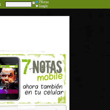
7Notas
N
Google