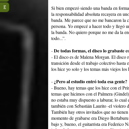
E
Si bien empezó siendo una banda en formato
la responsabilidad absoluta recayera en u
banda. Me parece que no me bancaron la c
persona. Yo empecé a hacer todo y llegó u
la banda. No quiero porque no me da la ene
todo...”.
De todas formas, el disco lo grabaste
-
- El disco es de Malena Morgan. El disco re
transición desde el trabajo colectivo hasta
los hice yo solo y los temas más viejos los
¿Pero al estudio entró toda esa gente?
-
- Bueno, hay temas que los hice con el Prí
temas que hicimos con el Palmera (Gindel)
no estaba muy dispuesto a laburar, lo cual
también con Sebastián Laurito -el violero 
También hay otros invitados que no tienen
momento de grabarse era Diego Bertaburu e
bajo y, bueno, el guitarrista era Federico