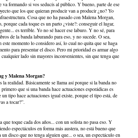
 se va formando si vos seducís al público. Y bueno, parte de ese
royecto que los que quieran producir van a producir ¿no? Yo
infraestructura. Cosa que no ha pasado con Malena Morgan,
 porque cada toque es un parto ¿viste?: conseguir el lugar,
ente... es terrible. Yo no sé hacer ese laburo. Y no sé, para
bros de la banda laburando para eso, y no sucede. O sea,
 este momento lo considero así, lo cual no quita que se haga
nto para presentar el disco. Pero mi prioridad es armar algo
n cualquier lado sin mayores inconvenientes, sin que tenga que
ang y Malena Morgan?
s la realidad. Básicamente se llama así porque si la banda no
, primero que si una banda hace actuaciones esporádicas es
 un tipo hace actuaciones igual existe, porque el tipo está, de
as a tocar?”.
a que toque cada dos años... con un solista no pasa eso. Y
ciendo espectáculos en forma más austera, no está bueno que
 un disco que no tenga alguien que... o sea, un espectáculo en