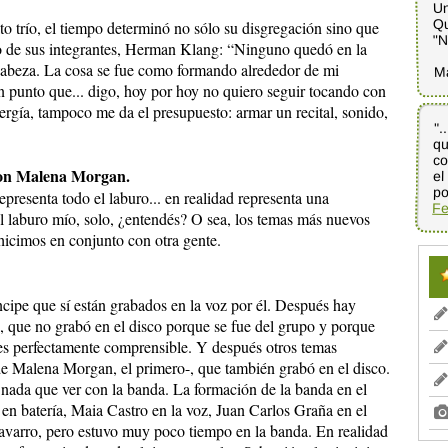
Un
Qu
 trío, el tiempo determinó no sólo su disgregación sino que
"N
no de sus integrantes, Herman Klang: “Ninguno quedó en la
abeza. La cosa se fue como formando alrededor de mi
M
n punto que... digo, hoy por hoy no quiero seguir tocando con
rgía, tampoco me da el presupuesto: armar un recital, sonido,
".
q
co
el
 con Malena Morgan.
po
presenta todo el laburo... en realidad representa una
Fe
 el laburo mío, solo, ¿entendés? O sea, los temas más nuevos
 hicimos en conjunto con otra gente.
ncipe que sí están grabados en la voz por él. Después hay
, que no grabó en el disco porque se fue del grupo y porque
 es perfectamente comprensible. Y después otros temas
de Malena Morgan, el primero-, que también grabó en el disco.
 nada que ver con la banda. La formación de la banda en el
n batería, Maia Castro en la voz, Juan Carlos Graña en el
 Navarro, pero estuvo muy poco tiempo en la banda. En realidad