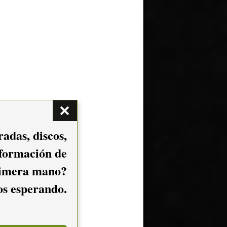
adas, discos,
nformación de
imera mano?
mos esperando.