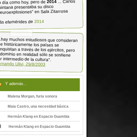
... Carlos
2014
 día como hoy, pero de
intana presentaba su disco
euroexplosiones" en Sala Zitarrosa
2014
ás efemérides de
..hay muchos estudiosos que consideran
ue históricamente los países se
nquistan a través de los ejércitos, pero
 dominio en realidad sólo se sostiene
r intermedio de la cultura".
rnando Ulivi, 29/8/2003
Y además...
Malena Morgan, furia sonora
Maia Castro, una necesidad básica
Hermán Klang en Espacio Guambia
Hermán Klang en Espacio Guambia