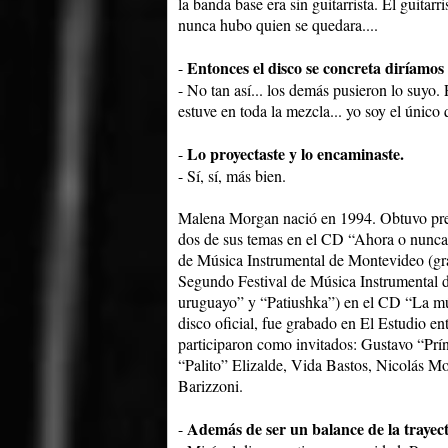
la banda base era sin guitarrista. El guitarr
nunca hubo quien se quedara....
Entonces el disco se concreta diríamos 
-
- No tan así... los demás pusieron lo suyo. 
estuve en toda la mezcla... yo soy el único 
Lo proyectaste y lo encaminaste.
-
- Sí, sí, más bien.
Malena Morgan nació en 1994. Obtuvo prem
dos de sus temas en el CD “Ahora o nunca”
de Música Instrumental de Montevideo (gr
Segundo Festival de Música Instrumental d
uruguayo” y “Patiushka”) en el CD “La mús
disco oficial, fue grabado en El Estudio en
participaron como invitados: Gustavo “Prín
“Palito” Elizalde, Vida Bastos, Nicolás M
Barizzoni.
Además de ser un balance de la traye
-