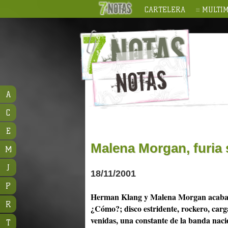
CARTELERA
MULTIM
A
C
E
Malena Morgan, furia
M
J
18/11/2001
P
Herman Klang y Malena Morgan acaban d
R
¿Cómo?; disco estridente, rockero, carga
venidas, una constante de la banda naci
T