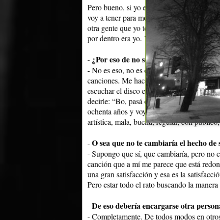
Pero bueno, si yo empiezo a tocar el año qu
voy a tener para mostrarle es el laburo q
otra gente que yo terminé llevando adelante
por dentro era yo. Y es lo único que voy a 
¿Por eso de no sentirte representado 
-
- No es eso, no es eso. Yo tengo ganas. Lo
canciones. Me hace más feliz hacer una can
escuchar el disco en la radio. Prefiero inve
decirle: “Bo, pasá el tema”. Digo, si igua
ochenta años y voy a seguir componiendo. E
artística, mala, buena, regular, con público
O sea que no te cambiaría el hecho de
-
- Supongo que sí, que cambiaría, pero no e
canción que a mí me parece que está redon
una gran satisfacción y esa es la satisfacc
Pero estar todo el rato buscando la manera
De eso debería encargarse otra perso
-
- Completamente. De todos modos en otros