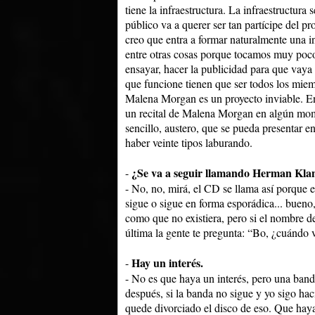
tiene la infraestructura. La infraestructura
público va a querer ser tan partícipe del p
creo que entra a formar naturalmente una 
entre otras cosas porque tocamos muy poco,
ensayar, hacer la publicidad para que vaya g
que funcione tienen que ser todos los miem
Malena Morgan es un proyecto inviable. En
un recital de Malena Morgan en algún mome
sencillo, austero, que se pueda presentar e
haber veinte tipos laburando.
¿Se va a seguir llamando Herman Kl
-
- No, no, mirá, el CD se llama así porque e
sigue o sigue en forma esporádica... bueno
como que no existiera, pero si el nombre de
última la gente te pregunta: “Bo, ¿cuándo v
Hay un interés.
-
- No es que haya un interés, pero una band
después, si la banda no sigue y yo sigo ha
quede divorciado el disco de eso. Que haya