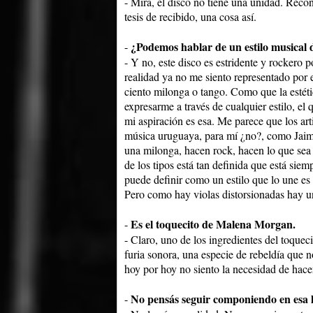
- Mirá, el disco no tiene una unidad. Reco
tesis de recibido, una cosa así.
¿Podemos hablar de un estilo musical 
-
- Y no, este disco es estridente y rockero 
realidad ya no me siento representado por 
ciento milonga o tango. Como que la estéti
expresarme a través de cualquier estilo, e
mi aspiración es esa. Me parece que los ar
música uruguaya, para mí ¿no?, como Jaime
una milonga, hacen rock, hacen lo que sea y
de los tipos está tan definida que está siemp
puede definir como un estilo que lo une es
Pero como hay violas distorsionadas hay un
Es el toquecito de Malena Morgan.
-
- Claro, uno de los ingredientes del toque
furia sonora, una especie de rebeldía que 
hoy por hoy no siento la necesidad de hace
No pensás seguir componiendo en esa l
-