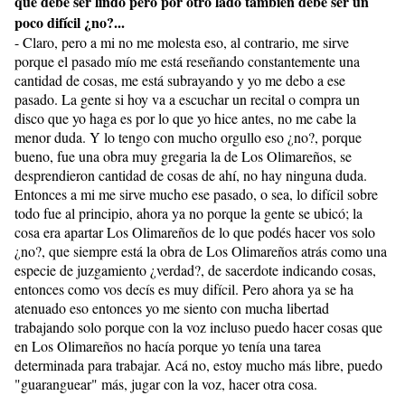
que debe ser lindo pero por otro lado también debe ser un
poco difícil ¿no?...
- Claro, pero a mi no me molesta eso, al contrario, me sirve
porque el pasado mío me está reseñando constantemente una
cantidad de cosas, me está subrayando y yo me debo a ese
pasado. La gente si hoy va a escuchar un recital o compra un
disco que yo haga es por lo que yo hice antes, no me cabe la
menor duda. Y lo tengo con mucho orgullo eso ¿no?, porque
bueno, fue una obra muy gregaria la de Los Olimareños, se
desprendieron cantidad de cosas de ahí, no hay ninguna duda.
Entonces a mi me sirve mucho ese pasado, o sea, lo difícil sobre
todo fue al principio, ahora ya no porque la gente se ubicó; la
cosa era apartar Los Olimareños de lo que podés hacer vos solo
¿no?, que siempre está la obra de Los Olimareños atrás como una
especie de juzgamiento ¿verdad?, de sacerdote indicando cosas,
entonces como vos decís es muy difícil. Pero ahora ya se ha
atenuado eso entonces yo me siento con mucha libertad
trabajando solo porque con la voz incluso puedo hacer cosas que
en Los Olimareños no hacía porque yo tenía una tarea
determinada para trabajar. Acá no, estoy mucho más libre, puedo
"guaranguear" más, jugar con la voz, hacer otra cosa.