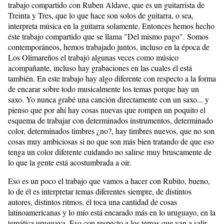
trabajo compartido con Ruben Aldave, que es un guitarrista de
Treinta y Tres, que lo que hace son solos de guitarra, o sea,
interpreta música en la guitarra solamente. Entonces hemos hecho
éste trabajo compartido que se llama "Del mismo pago". Somos
contemporáneos, hemos trabajado juntos, incluso en la época de
Los Olimareños el trabajó algunas veces como músico
acompañante, incluso hay grabaciones en las cuales él está
también. En este trabajo hay algo diferente con respecto a la forma
de encarar sobre todo musicalmente los temas porque hay un
saxo. Yo nunca grabé una canción directamente con un saxo... y
pienso que por ahí hay cosas nuevas que rompen un poquito el
esquema de trabajar con determinados instrumentos, determinado
color, determinados timbres ¿no?, hay timbres nuevos, que no son
cosas muy ambiciosas si no que son más bien tratando de que eso
tenga un color diferente cuidando no salirse muy bruscamente de
lo que la gente está acostumbrada a oír.
Eso es un poco el trabajo que vamos a hacer con Rubito, bueno,
lo de él es interpretar temas diferentes siempre, de distintos
autores, distintos ritmos, él toca una cantidad de cosas
latinoamericanas y lo mío está encarado más en lo uruguayo, en la
temática uruguaya. Eso con respecto a los temas que van a salir