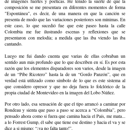
de imágenes fuertes y poéticas. He tenido la suerte de que la
composición se me presentara en diferentes momentos de forma
"Espontánea", es decir, de una manera en que la canción se
presenta de modo que las variaciones posteriores son mínimas. En
este caso, lo que sucedió fue que este paseo hasta la calle
Colombia me fue ilustrando escenas y reflexiones que se
presentaron con melodía; a medida que las iba viendo las iba
cantando.
Luego me fui dando cuenta que varias de ellas cobraban un
sentido aun más profundo que lo que describen en sí. Es por esta
razón que los elementos disparadores son varios, desde la imagen
de un “Pibe Ricotero” hasta la de un “Gordo Panzón”, que en
verdad está utilizado como símbolo de lo que es este sistema al
que considero opresor y que no deja fuera lo folclórico de la
propia ciudad de Montevideo en la imagen del Lobo Núñez.
Por otro lado, esa sensación de que el tipo arrancó a caminar por
Rondeau y sienta que paso a paso se acerca a “Colombia”, pero
pensado ahora como si fuera que camina hacia el País, me mata...
a lo Forrest Gump, él sabe que tiene ese destino y hacia el va y se
dice a si mismo: “¡ya no falta tanto!”.