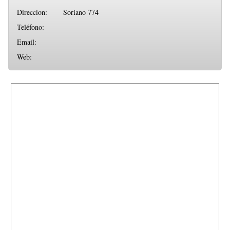
Direccion:
Soriano 774
Teléfono:
Email:
Web: