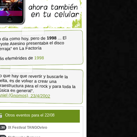
... El
1998
 día como hoy, pero de
yote Asesino presentaba el disco
erraja" en La Factoría
1998
ás efemérides de
o que hay que revertir y buscarle la
uelta, es de volver a crear una
fraestructura para el rock y para toda la
sica en general".
niel (Gnomos), 23/4/2002
Otros eventos para el 22/08
IX Festival TANGOvivo
.30