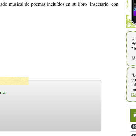
ado musical de poemas incluídos en su libro ¨Insectario¨ con
Un
Pe
"T
M
"L
v
in
mú
rra
Da
20