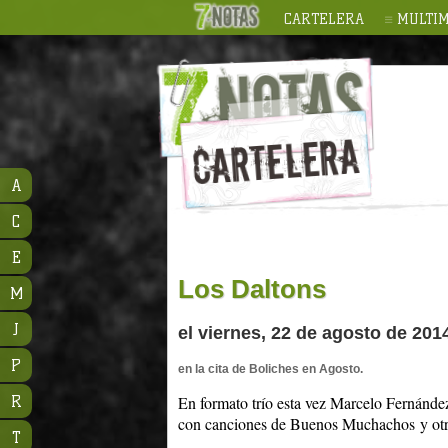
CARTELERA
MULTIM
A
C
E
Los Daltons
M
J
el viernes, 22 de agosto de 201
P
en la cita de Boliches en Agosto.
R
En formato trío esta vez Marcelo Fernánde
con canciones de Buenos Muchachos y otra
T