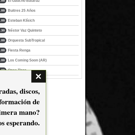
El Gaucho Bataraz
.00
Buitres 25 Años
.00
Esteban Klísich
.00
Néstor Vaz Quinteto
.30
Orquesta SubTropical
.00
Fiesta Renga
.00
Los Coming Soon (AR)
.00
Once Tiros
.00
adas, discos,
nformación de
imera mano?
mos esperando.