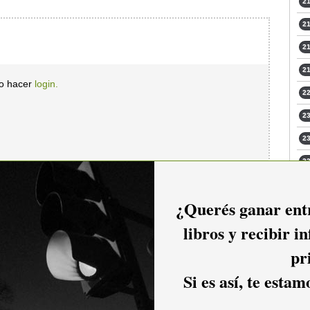
21
21
21
21
io hacer
login.
22
23
23
23
¿Querés ganar entr
libros y recibir i
pr
Si es así, te esta