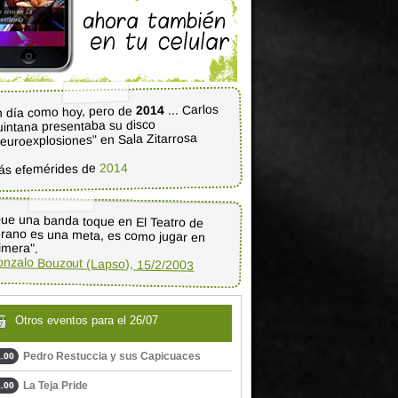
... Carlos
2014
 día como hoy, pero de
intana presentaba su disco
euroexplosiones" en Sala Zitarrosa
2014
ás efemérides de
ue una banda toque en El Teatro de
rano es una meta, es como jugar en
imera".
nzalo Bouzout (Lapso), 15/2/2003
Otros eventos para el 26/07
Pedro Restuccia y sus Capicuaces
.00
La Teja Pride
.00