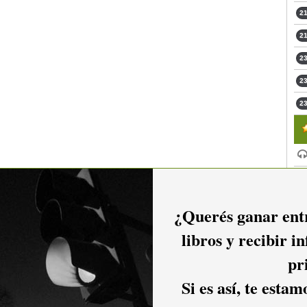
21
21
23
23
23
¿Querés ganar entr
libros y recibir i
pr
Si es así, te esta