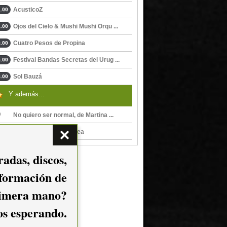
AcusticoZ
.00
Ojos del Cielo & Mushi Mushi Orqu ...
.00
Cuatro Pesos de Propina
.00
Festival Bandas Secretas del Urug ...
.00
Sol Bauzá
.00
Y además...
No quiero ser normal, de Martina ...
Miedo, de Martina Gadea
adas, discos,
nformación de
imera mano?
mos esperando.