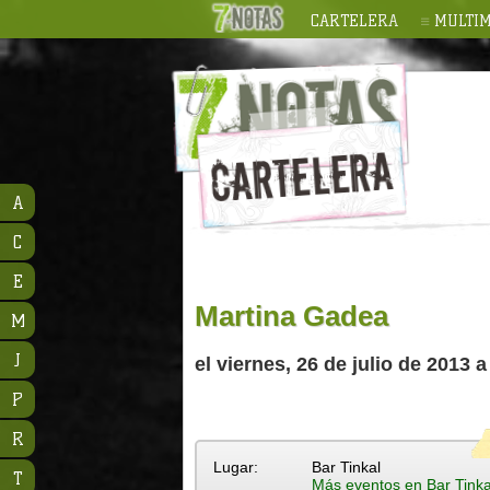
CARTELERA
MULTIM
A
C
E
Martina Gadea
M
J
el viernes, 26 de julio de 2013 a
P
R
Lugar:
Bar Tinkal
T
Más eventos en Bar Tinka