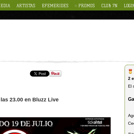
EDIA
ARTISTAS
EFEMERIDES
PROMOS
CLUB 7N
LOGI
2 
El 
Ga
 las 23.00 en Bluzz Live
Ag
Cec
Al p