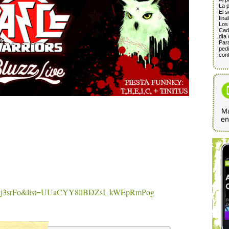
La p
El s
fina
Los 
Cada
día 
Para
pedi
cont
Ma
e
miGj3srFo&list=UUaCYY8llBDZsI_kWEpRmPog