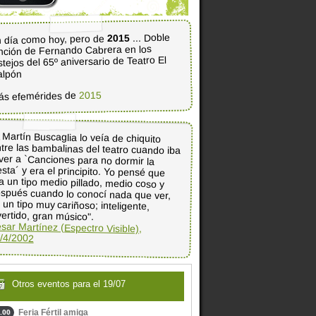
... Doble
2015
 día como hoy, pero de
nción de Fernando Cabrera en los
stejos del 65º aniversario de Teatro El
alpón
2015
ás efemérides de
 Martín Buscaglia lo veía de chiquito
tre las bambalinas del teatro cuando iba
ver a `Canciones para no dormir la
esta´ y era el principito. Yo pensé que
a un tipo medio pillado, medio coso y
spués cuando lo conocí nada que ver,
 un tipo muy cariñoso; inteligente,
vertido, gran músico".
sar Martínez (Espectro Visible),
/4/2002
Otros eventos para el 19/07
Feria Fértil amiga
.00