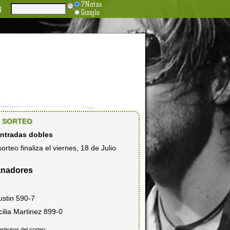
7Notas
N
Google
SORTEO
entradas dobles
sorteo finaliza el viernes, 18 de Julio
nadores
ustin 590-7
ilia Martinez 899-0
articipar del sorteo: