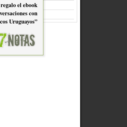
 regalo el ebook
Fuck You, de AFC
versaciones con
Sonar, de AFC
cos Uruguayos”