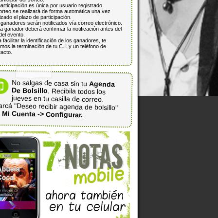
articipación es única por usuario registrado.
orteo se realizará de forma automática una vez
lizado el plazo de participación.
ganadores serán notificados vía correo electrónico.
 ganador deberá confirmar la notificación antes del
del evento.
 facilitar la identificación de los ganadores, te
mos la terminación de tu C.I. y un teléfono de
acto.
No salgas de casa sin tu
Agenda
De Bolsillo
. Recibila todos los
jueves en tu casilla de correo.
rcá "Deseo recibir agenda de bolsillo"
n
Mi Cuenta -> Configurar.