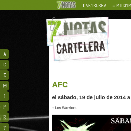
CARTELERA
MULTIM
A
C
E
AFC
M
J
el sábado, 19 de julio de 2014 a
P
+ Los Warriors
R
T