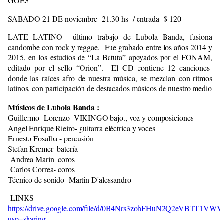
GOES
SABADO 21 DE noviembre 21.30 hs / entrada $ 120
LATE LATINO último trabajo de Lubola Banda, fusiona
candombe con rock y reggae. Fue grabado entre los años 2014 y
2015, en los estudios de “La Batuta” apoyados por el FONAM,
editado por el sello “Orion”. El CD contiene 12 canciones
donde las raíces afro de nuestra música, se mezclan con ritmos
latinos, con participación de destacados músicos de nuestro medio
Músicos de Lubola Banda :
Guillermo Lorenzo -VIKINGO bajo., voz y composiciones
Angel Enrique Rieiro- guitarra eléctrica y voces
Ernesto Fosalba - percusión
Stefan Kremer- batería
Andrea Marin, coros
Carlos Correa- coros
Técnico de sonido Martin D'alessandro
LINKS
https://drive.google.com/file/d/0B4Nrs3zohFHuN2Q2eVBTT1VW
usp=sharing