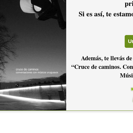
pr
Si es así, te esta
Además, te llevás de
io hacer
login.
“Cruce de caminos. Con
Músi