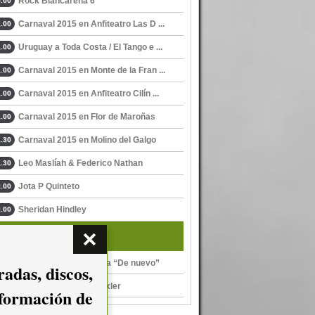
Rock Blancarena 6
.00
Carnaval 2015 en Anfiteatro Las D ...
.00
Uruguay a Toda Costa / El Tango e ...
.00
Carnaval 2015 en Monte de la Fran ...
.00
Carnaval 2015 en Anfiteatro Cilín ...
.00
Carnaval 2015 en Flor de Maroñas
.00
Carnaval 2015 en Molino del Galgo
.30
Leo Maslíah & Federico Nathan
.30
Jota P Quinteto
.00
Sheridan Hindley
.00
Y además...
Diego Drexler presenta “De nuevo”
adas, discos,
Pulsión, de Diego Drexler
nformación de