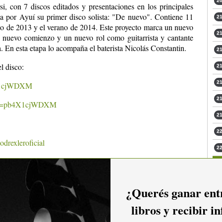
20
i, con 7 discos editados y presentaciones en los principales
nza por Ayuí su primer disco solista: "De nuevo". Contiene 11
21
go de 2013 y el verano de 2014. Este proyecto marca un nuevo
21
 nuevo comienzo y un nuevo rol como guitarrista y cantante
a. En esta etapa lo acompaña el baterista Nicolás Constantin.
21
l disco:
21
21
4X1cjWDXM
21
h?v=pb4X1cjWDXM
21
22
drexleroficial
22
¿Querés ganar entr
una Bar
libros y recibir i