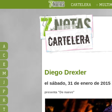
CARTELERA
MULTIM
A
C
E
Diego Drexler
M
J
el sábado, 31 de enero de 2015
P
presenta "De nuevo"
R
T