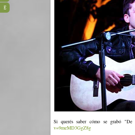
E
Si querés saber cómo se grabó "D
v=9meMD3GgZ8g