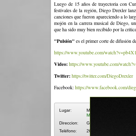
Luego de 15 años de trayectoria con Curs
festivales de la región, Diego Drexler la
canciones que fueron apareciendo a lo lar
mojón en la carrera musical de Diego, un
que ha sido muy bien recibido por la crític
"Pulsión"
es el primer corte de difusión de
https://www.youtube.com/watch?v=pb
Video:
https://www.youtube.com/watc
Twitter:
https://twitter.com/DiegoDrexler
Facebook:
https://www.facebook.com/diego
Lugar:
Mezza Luna Bar
Más eventos en Mezza L
Direccion:
Giannattasio km 27.200
Teléfono:
2695-66022