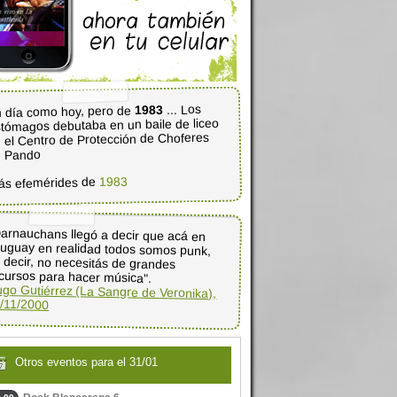
... Los
1983
 día como hoy, pero de
tómagos debutaba en un baile de liceo
 el Centro de Protección de Choferes
e Pando
1983
ás efemérides de
arnauchans llegó a decir que acá en
uguay en realidad todos somos punk,
s decir, no necesitás de grandes
cursos para hacer música".
go Gutiérrez (La Sangre de Veronika),
/11/2000
Otros eventos para el 31/01