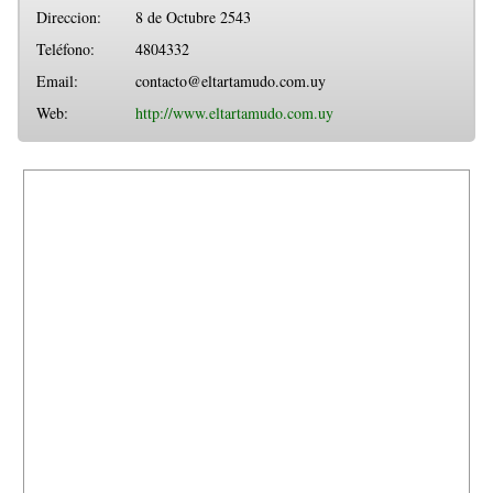
Direccion:
8 de Octubre 2543
Teléfono:
4804332
Email:
contacto@eltartamudo.com.uy
Web:
http://www.eltartamudo.com.uy