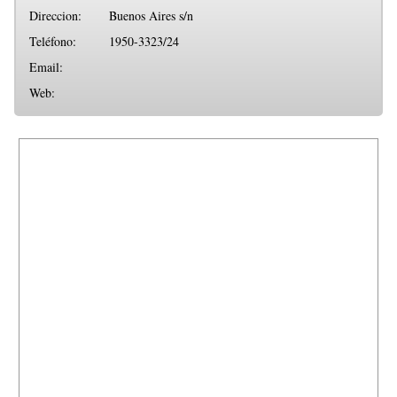
Direccion:
Buenos Aires s/n
Teléfono:
1950-3323/24
Email:
Web: