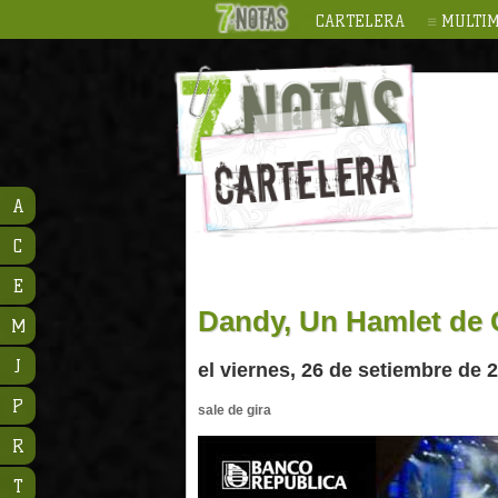
CARTELERA
MULTIM
A
C
E
Dandy, Un Hamlet de 
M
J
el viernes, 26 de setiembre de 
P
sale de gira
R
T