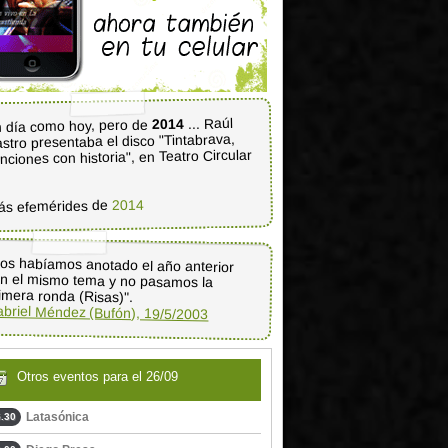
... Raúl
2014
 día como hoy, pero de
stro presentaba el disco "Tintabrava,
nciones con historia", en Teatro Circular
2014
ás efemérides de
os habíamos anotado el año anterior
on el mismo tema y no pasamos la
imera ronda (Risas)".
briel Méndez (Bufón), 19/5/2003
Otros eventos para el 26/09
Latasónica
.30