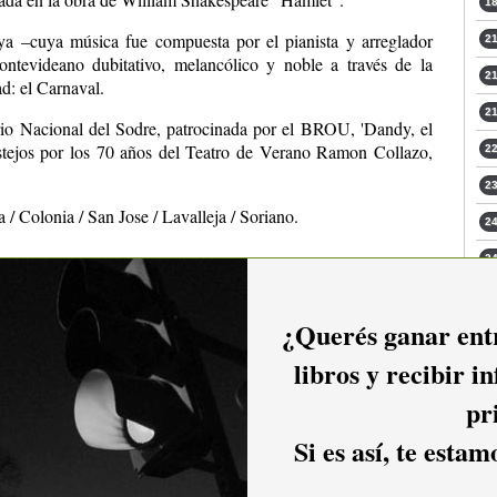
18
ya –cuya música fue compuesta por el pianista y arreglador
21
ntevideano dubitativo, melancólico y noble a través de la
21
ad: el Carnaval.
21
io Nacional del Sodre, patrocinada por el BROU, 'Dandy, el
stejos por los 70 años del Teatro de Verano Ramon Collazo,
22
23
/ Colonia / San Jose / Lavalleja / Soriano.
24
24
¿Querés ganar entr
libros y recibir i
ético
pr
Si es así, te esta