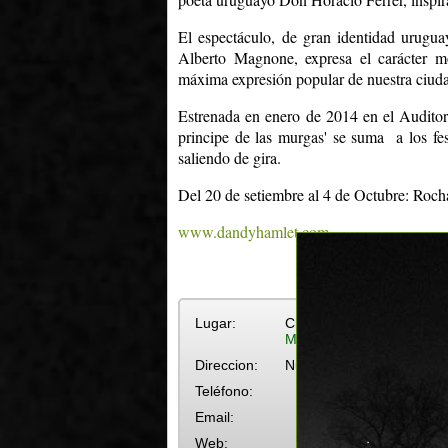
El espectáculo, de gran identidad urugua
Alberto Magnone, expresa el carácter mo
máxima expresión popular de nuestra ciud
Estrenada en enero de 2014 en el Auditor
principe de las murgas' se suma a los fe
saliendo de gira.
Del 20 de setiembre al 4 de Octubre: Rocha 
www.dandyhamlet.com
Lugar:
Cine Helvético
Más eventos en Cine Helv
Direccion:
Nueva Helvecia
Teléfono:
Email:
Web: