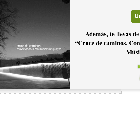
Además, te llevás de
“Cruce de caminos. Con
io hacer
login.
Músi