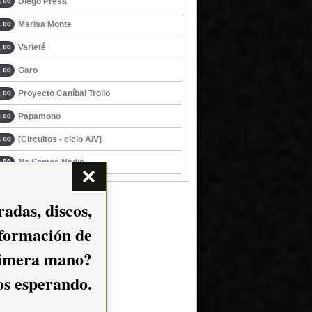
Diego Presa
.00
Marisa Monte
.00
Varieté
.00
Garo
.00
Proyecto Caníbal Troilo
.00
Papamono
.00
[Circuitos - ciclo A/V]
.00
No Somos Nadie
.00
adas, discos,
nformación de
imera mano?
mos esperando.