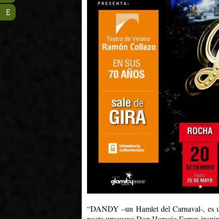
E
“DANDY –un Hamlet del Carnaval-, es una 
poeta uruguayo Don Horacio Ferrer, inspi