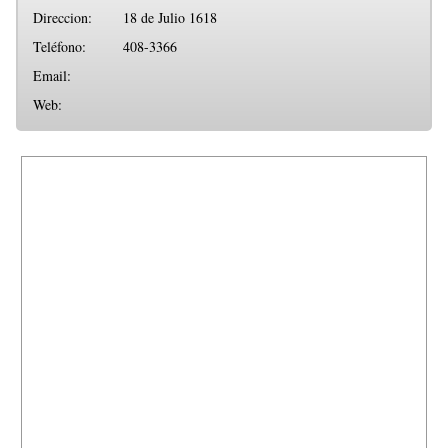
Direccion:
18 de Julio 1618
Teléfono:
408-3366
Email:
Web: